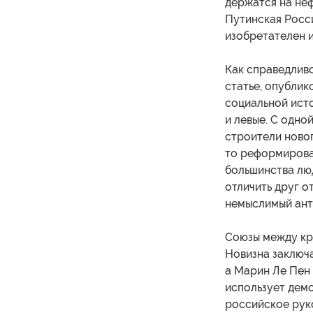
держатся на неф
Путинская Росси
изобретателен и
Как справедливо
статье, опублик
социальной ист
и левые. С одно
строители новог
то реформирова
большинства лю
отличить друг о
немыслимый ант
Союзы между кра
Новизна заключа
а Марин Ле Пен
использует демо
российское рук