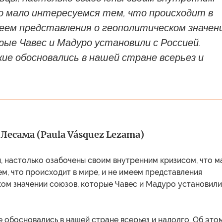
о мало интересуемся тем, что происходит в
меем представления о геополитическом значен
рые Чавес и Мадуро установили с Россией.
кие обосновались в нашей стране всерьез и
 Лесама (Paula Vásquez Lezama)
, настолько озабочены своим внутренним кризисом, что м
м, что происходит в мире, и не имеем представления
ком значении союзов, которые Чавес и Мадуро установили
 обосновались в нашей стране всерьез и надолго. Об это