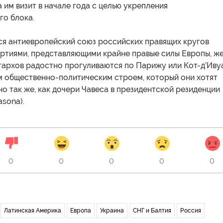
 им визит в начале года с целью укрепления
го блока.
ся антиевропейский союз российских правящих кругов
артиями, представляющими крайне правые силы Европы, ж
гархов радостно прогуливаются по Парижу или Кот-д’Иву
м общественно-политическим строем, который они хотят
но так же, как дочери Чавеса в президентской резиденции
asona).
0
0
0
0
0
Латинская Америка
Европа
Украина
СНГ и Балтия
Россия