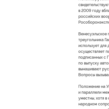
свидетельствую
в 2009 году вбли
российских воо
Рособоронэкспо
Венесуэльское 
треугольника Г
использует для
осуществляет па
подписанных с 
по выпуску авто
вынашивают рус
Вопросы вызыва
Положение на Ук
и параллели ме
уместны, хотя в
народном сопро