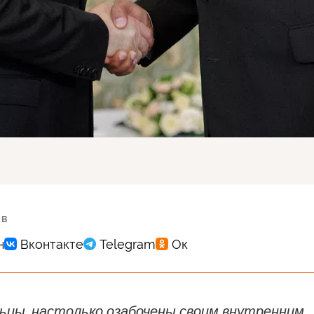
 в
льцы, настолько озабочены своим внутренним