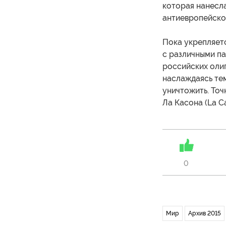
которая нанесла
антиевропейско
Пока укрепляет
с различными п
российских оли
наслаждаясь те
уничтожить. Точ
Ла Касона (La C
0
Мир
Архив 2015