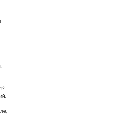
л
,
е?
ий.
ле,