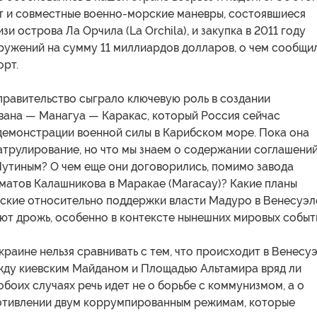
т и совместные военно-морские маневры, состоявшиеся
зи острова Ла Орчила (La Orchila), и закупка в 2011 году
ружений на сумму 11 миллиардов долларов, о чем сообщи
рт.
правительство сыграло ключевую роль в создании
авана — Манагуа — Каракас, который Россия сейчас
 демонстрации военной силы в Карибском море. Пока она
трулирование, но что мы знаем о содержании соглашений
Путиным? О чем еще они договорились, помимо завода
матов Калашникова в Маракае (Maracay)? Какие планы
ские относительно поддержки власти Мадуро в Венесуэл
ют дрожь, особенно в контексте нынешних мировых событ
раине нельзя сравнивать с тем, что происходит в Венесуэ
жду киевским Майданом и Площадью Альтамира вряд ли
 обоих случаях речь идет не о борьбе с коммунизмом, а о
тивлении двум коррумпированным режимам, которые