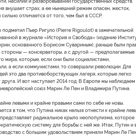
ти, насилии и разворовывании государственных средств.
я внушает страх, а ее нынешний режим опасен, жесток,
 сильно отличается от того, чем был в СССР.
 подметил Пьер Ригуло (Pierre Rigoulot) в замечательной
ованной в журнале «История и Свобода» (издание Инстит
ории, основанного Борисом Сувариным), раньше были пра
й стороны — консерваторы, а с другой — предполагаемые
о мира, которые, если они были социалистами,
ли, а если коммунистами, то совершали революции. Для
дей это два противоборствующих лагеря, которые легко
т друга. И вот наступает 2014 год. В Европе мы наблюдаем
иевропейский союз Марин Ле Пен и Владимира Путина.
йне левыми и крайне правыми сами по себе не новы.
ется в том, что Путина никак нельзя отнести к крайне лев
 представляет радикальное крыло неопопулизма, которое
кратическую систему для борьбы с ней же. Итак, Путин и 
оводство с большим удовольствием приняли Марин Ле Пен