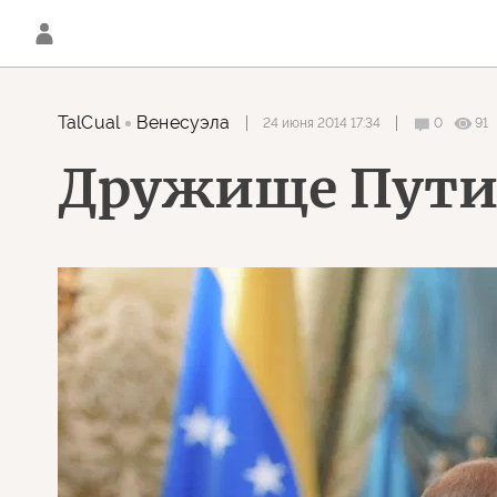
TalCual
Венесуэла
24 июня 2014 17:34
0
91
Дружище Путин