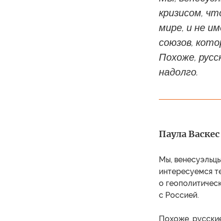
кризисом, чт
мире, и не и
союзов, кото
Похоже, русс
надолго.
Паула Васкес
Мы, венесуэльцы
интересуемся те
о геополитичес
с Россией.
Похоже, русские