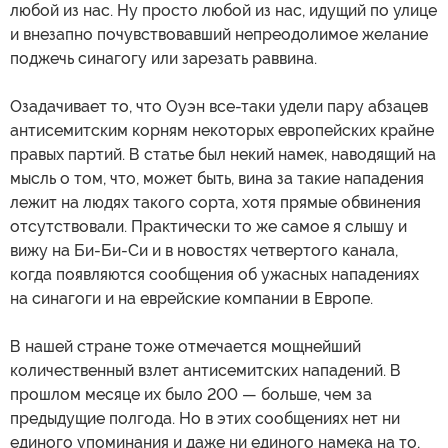
любой из нас. Ну просто любой из нас, идущий по улице
и внезапно почувствовавший непреодолимое желание
поджечь синагогу или зарезать раввина.
Озадачивает то, что Оуэн все-таки удели пару абзацев
антисемитским корням некоторых европейских крайне
правых партий. В статье был некий намек, наводящий на
мысль о том, что, может быть, вина за такие нападения
лежит на людях такого сорта, хотя прямые обвинения
отсутствовали. Практически то же самое я слышу и
вижу на Би-Би-Си и в новостях четвертого канала,
когда появляются сообщения об ужасных нападениях
на синагоги и на еврейские компании в Европе.
В нашей стране тоже отмечается мощнейший
количественный взлет антисемитских нападений. В
прошлом месяце их было 200 — больше, чем за
предыдущие полгода. Но в этих сообщениях нет ни
единого упоминания и даже ни единого намека на то,