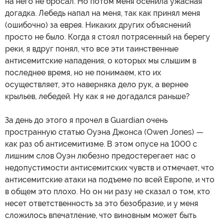
на него не бросал. Но потом меня осенила ужасная
догадка. Лебедь напал на меня, так как принял меня
(ошибочно) за еврея. Никаких других объяснений
просто не было. Когда я стоял потрясенный на берегу
реки, я вдруг понял, что все эти таинственные
антисемитские нападения, о которых мы слышим в
последнее время, но не понимаем, кто их
осуществляет, это наверняка дело рук, а вернее
крыльев, лебедей. Ну как я не догадался раньше?
За день до этого я прочел в Guardian очень
пространную статью Оуэна Джонса (Owen Jones) —
как раз об антисемитизме. В этом опусе на 1000 с
лишним слов Оуэн любезно предостерегает нас о
недопустимости антисемитских чувств и отмечает, что
антисемитские атаки на подъеме по всей Европе, и что
в общем это плохо. Но он ни разу не сказал о том, кто
несет ответственность за это безобразие, и у меня
сложилось впечатление, что виновным может быть