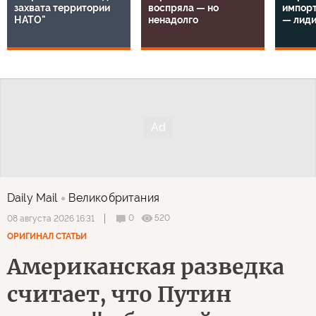
захвата территории
воспряла — но
импорт
НАТО"
ненадолго
— лид
Daily Mail
Великобритания
0
520
08 августа 2026 16:31
ОРИГИНАЛ СТАТЬИ
Американская разведка
считает, что Путин