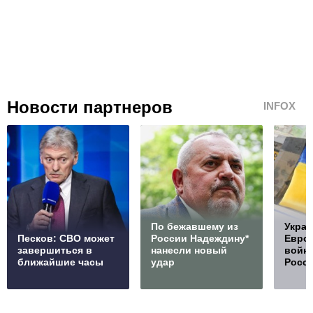
Новости партнеров
INFOX
По бежавшему из
Украи
Песков: СВО может
России Надеждину*
Европ
завершиться в
нанесли новый
войну
ближайшие часы
удар
Росс