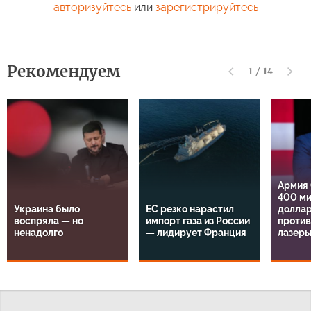
авторизуйтесь
или
зарегистрируйтесь
Рекомендуем
1
/
14
Армия
400 м
Украина было
ЕС резко нарастил
доллар
воспряла — но
импорт газа из России
проти
ненадолго
— лидирует Франция
лазер