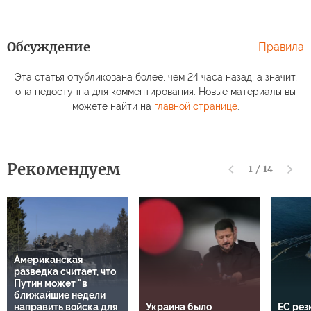
Обсуждение
Правила
Эта статья опубликована более, чем 24 часа назад, а значит,
она недоступна для комментирования. Новые материалы вы
можете найти на
главной странице
.
Рекомендуем
1
/
14
Американская
разведка считает, что
Путин может "в
ближайшие недели
направить войска для
Украина было
ЕС рез