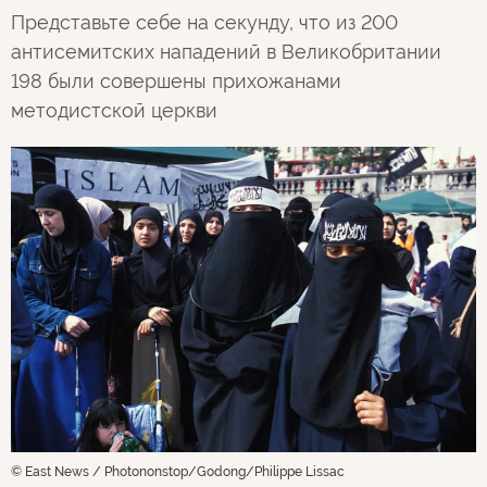
Представьте себе на секунду, что из 200
антисемитских нападений в Великобритании
198 были совершены прихожанами
методистской церкви
© East News / Photononstop/Godong/Philippe Lissac