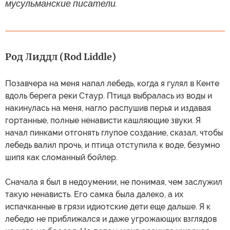
мусульманские писатели.
Род Лиддл (Rod Liddle)
Позавчера на меня напал лебедь, когда я гулял в Кенте
вдоль берега реки Стаур. Птица выбралась из воды и
накинулась на меня, нагло распушив перья и издавая
гортанные, полные ненависти кашляющие звуки. Я
начал пинками отгонять глупое создание, сказал, чтобы
лебедь валил прочь, и птица отступила к воде, безумно
шипя как сломанный бойлер.
Сначала я был в недоумении, не понимая, чем заслужил
такую ненависть. Его самка была далеко, а их
испачканные в грязи идиотские дети еще дальше. Я к
лебедю не приближался и даже угрожающих взглядов