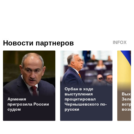
Новости партнеров
INFOX
Орбан в ходе
выступления
Выхо
Армения
процитировал
Зелен
пригрозила России
Чернышевского по-
встре
судом
русски
возм