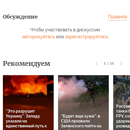
Обсуждение
Правила
Чтобы участвовать в дискуссии
авторизуйтесь
или
зарегистрируйтесь
Рекомендуем
1
/
14
Россия
"Это разрушит
танки 
Украину": Западу
"Будет еще хуже": в
FPV, с
указали на
США призвали
ударны
единственный путь к
Зеленского пойти на
разве