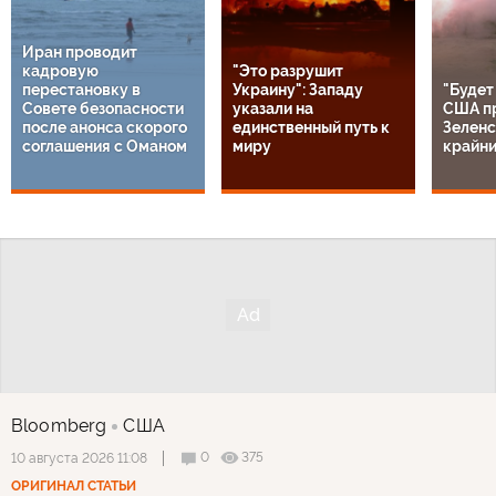
Иран проводит
кадровую
"Это разрушит
перестановку в
Украину": Западу
"Будет
Совете безопасности
указали на
США п
после анонса скорого
единственный путь к
Зеленс
соглашения с Оманом
миру
крайн
Bloomberg
США
0
375
10 августа 2026 11:08
ОРИГИНАЛ СТАТЬИ