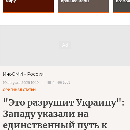
миру
крайние меры
возмо
ИноСМИ
Россия
4
1851
10 августа 2026 10:19
ОРИГИНАЛ СТАТЬИ
"Это разрушит Украину":
Западу указали на
единственный путь к