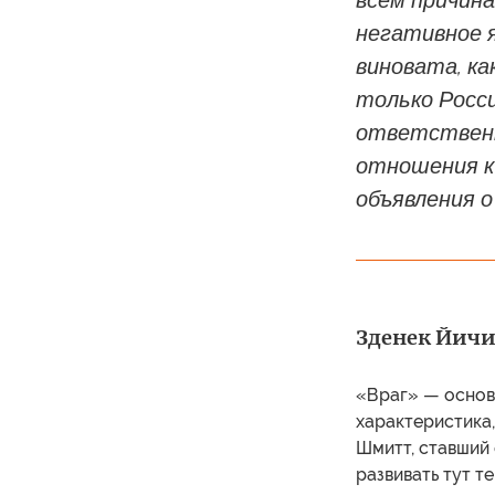
всем причина
негативное 
виновата, ка
только Росси
ответственн
отношения к
объявления о
Зденек Йичин
«Враг» — основн
характеристика,
Шмитт, ставший 
развивать тут т