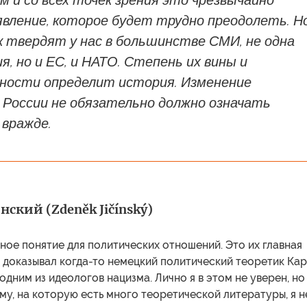
м и со всех точек зрения это чрезвычайно
явление, которое будет трудно преодолеть. Н
к твердят у нас в большинстве СМИ, не одна
я, но и ЕС, и НАТО. Степень их вины и
ости определит история. Изменение
 России не обязательно должно означать
 вражде.
ский (Zdeněk Jičínský)
ое понятие для политических отношений. Это их главная
 доказывал когда-то немецкий политический теоретик Ка
одним из идеологов нацизма. Лично я в этом не уверен, но
ему, на которую есть много теоретической литературы, я н