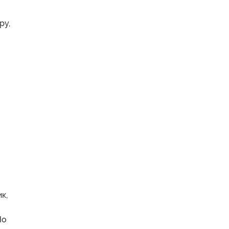
ру,
к,
о
Но