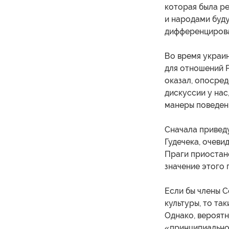
которая была р
и народами буду
дифференцирова
Во время украин
для отношений Р
оказал, опосред
дискуссии у нас
манеры поведени
Сначала привед
Гудечека, очеви
Праги приостан
значение этого 
Если бы члены 
культуры, то та
Однако, вероятн
«принципиально