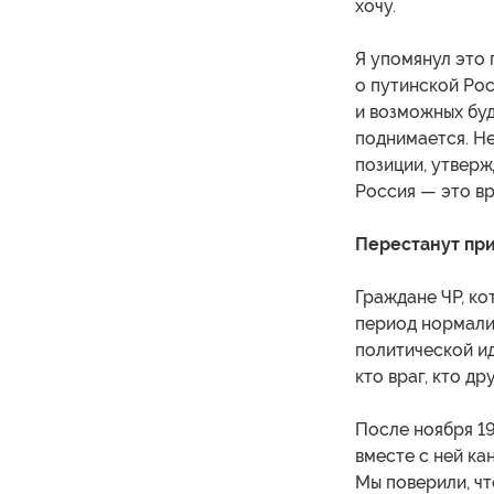
хочу.
Я упомянул это 
о путинской Рос
и возможных бу
поднимается. Н
позиции, утверж
Россия — это вр
Перестанут при
Граждане ЧР, ко
период нормализ
политической ид
кто враг, кто др
После ноября 19
вместе с ней ка
Мы поверили, чт