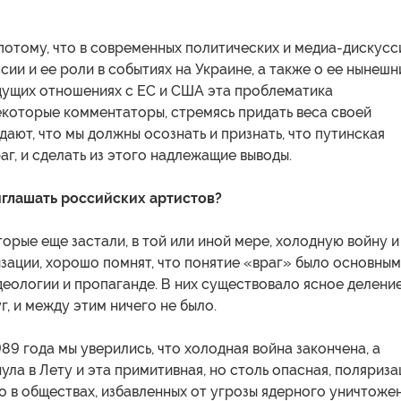
потому, что в современных политических и медиа-дискусс
сии и ее роли в событиях на Украине, а также о ее нынешн
дущих отношениях с ЕС и США эта проблематика
екоторые комментаторы, стремясь придать веса своей
дают, что мы должны осознать и признать, что путинская
аг, и сделать из этого надлежащие выводы.
глашать российских артистов?
торые еще застали, в той или иной мере, холодную войну и
ации, хорошо помнят, что понятие «враг» было основным
еологии и пропаганде. В них существовало ясное деление
уг, и между этим ничего не было.
89 года мы уверились, что холодная война закончена, а
нула в Лету и эта примитивная, но столь опасная, поляриза
о в обществах, избавленных от угрозы ядерного уничтожен