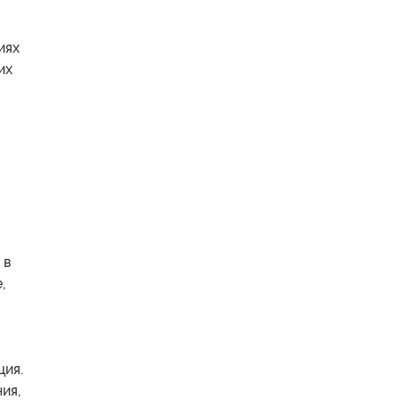
иях
их
 в
,
ция.
ия,