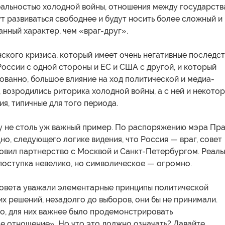
еальностью холодной войны, отношения между государст
т развиваться свободнее и будут носить более сложный и
нный характер, чем «враг-друг».
ского кризиса, который имеет очень негативные последс
оссии с одной стороны и ЕС и США с другой, и который
ованно, большое влияние на ход политической и медиа-
, возродились риторика холодной войны, а с ней и некото
я, типичные для того периода.
у не столь уж важный пример. По распоряжению мэра Пра
дно, следующего логике видения, что Россия — враг, совет
овил партнерство с Москвой и Санкт-Петербургом. Реаль
поступка невелико, но символическое — огромно.
Совета уважали элементарные принципы политической
ких решений, незадолго до выборов, они бы не принимали.
о, для них важнее было продемонстрировать
е отношение». Но что это должно означать? Давайте