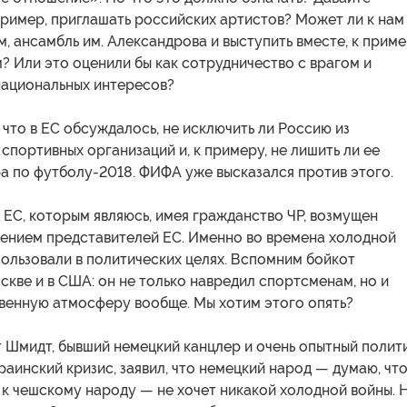
ример, приглашать российских артистов? Может ли к нам
м, ансамбль им. Александрова и выступить вместе, к приме
? Или это оценили бы как сотрудничество с врагом и
национальных интересов?
 что в ЕС обсуждалось, не исключить ли Россию из
портивных организаций и, к примеру, не лишить ли ее
а по футболу-2018. ФИФА уже высказался против этого.
 ЕС, которым являюсь, имея гражданство ЧР, возмущен
ением представителей ЕС. Именно во времена холодной
ользовали в политических целях. Вспомним бойкот
кве и в США: он не только навредил спортсменам, но и
венную атмосферу вообще. Мы хотим этого опять?
 Шмидт, бывший немецкий канцлер и очень опытный полити
аинский кризис, заявил, что немецкий народ — думаю, чт
 к чешскому народу — не хочет никакой холодной войны. 