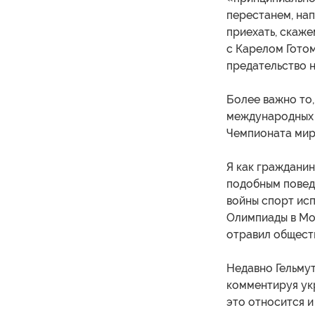
перестанем, нап
приехать, скаже
с Карелом Готом
предательство 
Более важно то,
международных с
Чемпионата мир
Я как гражданин
подобным повед
войны спорт исп
Олимпиады в Мос
отравил общест
Недавно Гельмут
комментируя укр
это относится и