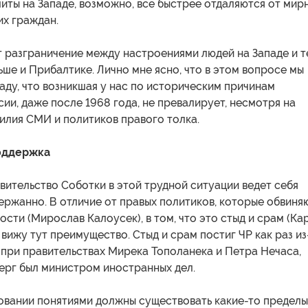
иты на Западе, возможно, все быстрее отдаляются от мир
их граждан.
 разграничение между настроениями людей на Западе и т
ьше и Прибалтике. Лично мне ясно, что в этом вопросе мы
аду, что возникшая у нас по историческим причинам
сии, даже после 1968 года, не превалирует, несмотря на
илия СМИ и политиков правого толка.
оддержка
вительство Соботки в этой трудной ситуации ведет себя
ержанно. В отличие от правых политиков, которые обвиня
ости (Мирослав Калоусек), в том, что это стыд и срам (Ка
 вижу тут преимущество. Стыд и срам постиг ЧР как раз из
 при правительствах Мирека Тополанека и Петра Нечаса,
ерг был министром иностранных дел.
овании понятиями должны существовать какие-то пределы