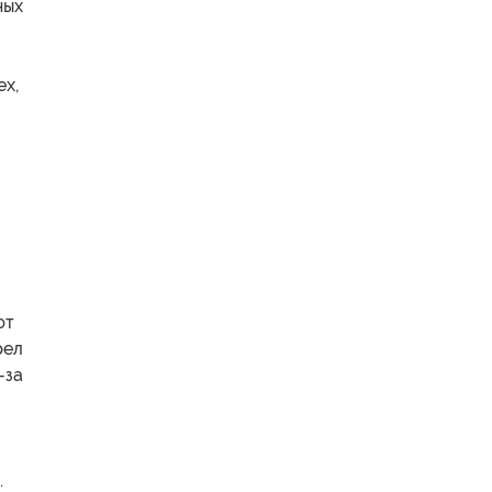
ных
ех,
ют
рел
-за
.