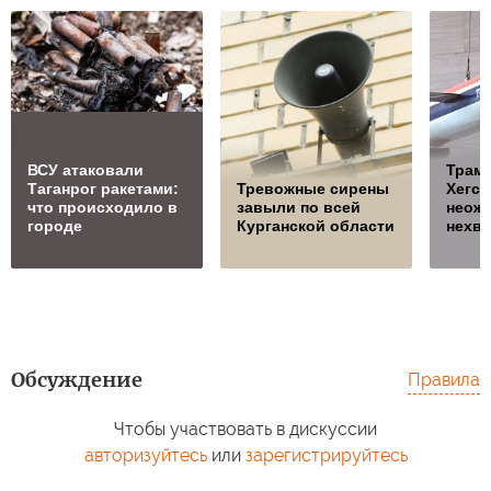
ВСУ атаковали
Трамп
Таганрог ракетами:
Тревожные сирены
Хегсе
что происходило в
завыли по всей
неож
городе
Курганской области
нехва
Обсуждение
Правила
Чтобы участвовать в дискуссии
авторизуйтесь
или
зарегистрируйтесь