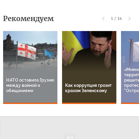
Рекомендуем
1
/
14
<Мнен
террит
НАТО оставила Грузию
решит
между войной и
Как коррупция грозит
протес
обещаниями
крахом Зеленскому
"Остро