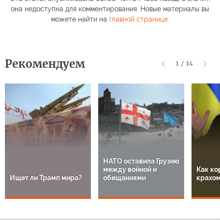
она недоступна для комментирования. Новые материалы вы
можете найти на
главной странице
.
Рекомендуем
1
/
14
НАТО оставила Грузию
между войной и
Как ко
Ищет ли Трамп мира?
обещаниями
крахом