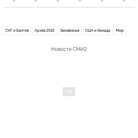
0
0
0
0
0
0
СНГ и Балтия
Архив 2015
Закавказье
США и Канада
Мир
Новости СМИ2