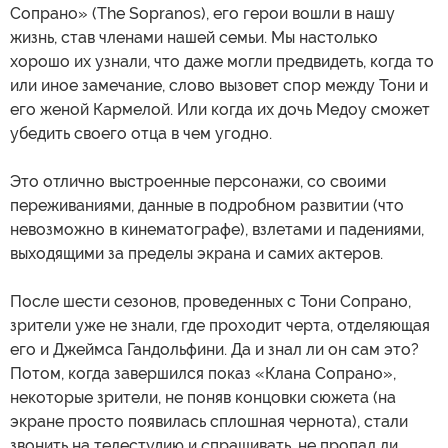
Сопрано» (The Sopranos), его герои вошли в нашу
жизнь, став членами нашей семьи. Мы настолько
хорошо их узнали, что даже могли предвидеть, когда то
или иное замечание, слово вызовет спор между Тони и
его женой Кармелой. Или когда их дочь Медоу сможет
убедить своего отца в чем угодно.
Это отлично выстроенные персонажи, со своими
переживаниями, данные в подробном развитии (что
невозможно в кинематографе), взлетами и падениями,
выходящими за пределы экрана и самих актеров.
После шести сезонов, проведенных с Тони Сопрано,
зрители уже не знали, где проходит черта, отделяющая
его и Джеймса Гандольфини. Да и знал ли он сам это?
Потом, когда завершился показ «Клана Сопрано»,
некоторые зрители, не поняв концовки сюжета (на
экране просто появилась сплошная чернота), стали
звонить на телестудию и спрашивать, не пропал ли