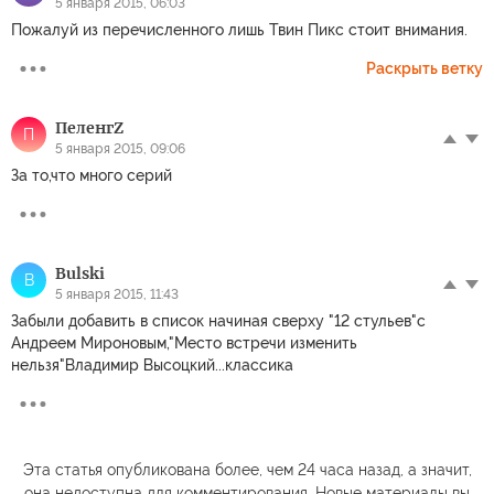
5 января 2015, 06:03
Пожалуй из перечисленного лишь Твин Пикс стоит внимания.
Раскрыть ветку
ПеленгZ
П
5 января 2015, 09:06
За то,что много серий
Bulski
B
5 января 2015, 11:43
Забыли добавить в список начиная сверху "12 стульев"с
Андреем Мироновым,"Место встречи изменить
нельзя"Владимир Высоцкий...классика
Эта статья опубликована более, чем 24 часа назад, а значит,
она недоступна для комментирования. Новые материалы вы