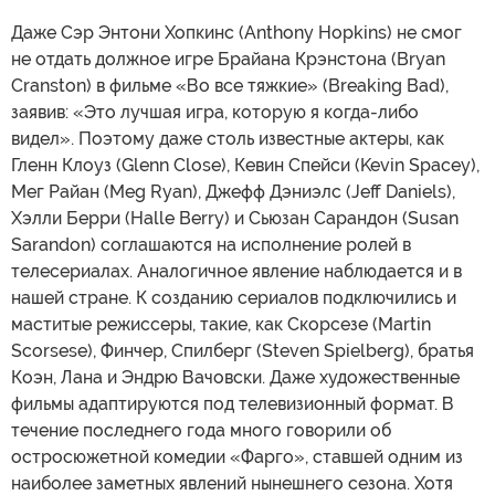
Даже Сэр Энтони Хопкинс (Anthony Hopkins) не смог
не отдать должное игре Брайана Крэнстона (Bryan
Cranston) в фильме «Во все тяжкие» (Breaking Bad),
заявив: «Это лучшая игра, которую я когда-либо
видел». Поэтому даже столь известные актеры, как
Гленн Клоуз (Glenn Close), Кевин Спейси (Kevin Spacey),
Мег Райан (Meg Ryan), Джефф Дэниэлс (Jeff Daniels),
Хэлли Берри (Halle Berry) и Сьюзан Сарандон (Susan
Sarandon) соглашаются на исполнение ролей в
телесериалах. Аналогичное явление наблюдается и в
нашей стране. К созданию сериалов подключились и
маститые режиссеры, такие, как Скорсезе (Martin
Scorsese), Финчер, Спилберг (Steven Spielberg), братья
Коэн, Лана и Эндрю Вачовски. Даже художественные
фильмы адаптируются под телевизионный формат. В
течение последнего года много говорили об
остросюжетной комедии «Фарго», ставшей одним из
наиболее заметных явлений нынешнего сезона. Хотя