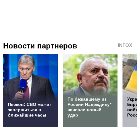
Новости партнеров
INFOX
По бежавшему из
Украи
Песков: СВО может
России Надеждину*
Европ
завершиться в
нанесли новый
войну
ближайшие часы
удар
Росс