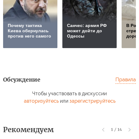
Почему тактика
Санчес: армия РФ
В Ро
Киева обернулась
может дойти до
стре
против него самого
Одессы
дорож
Обсуждение
Правила
Чтобы участвовать в дискуссии
авторизуйтесь
или
зарегистрируйтесь
Рекомендуем
1
/
14