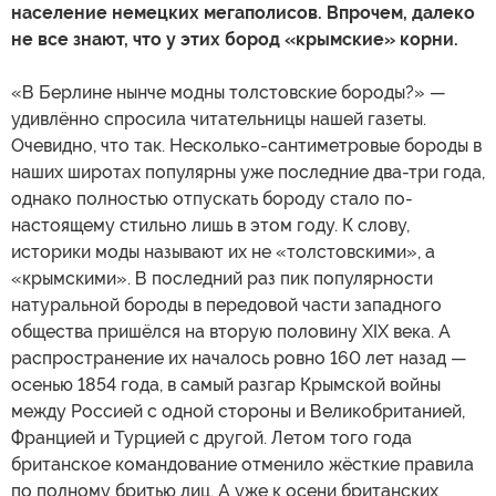
население немецких мегаполисов. Впрочем, далеко
не все знают, что у этих бород «крымские» корни.
«В Берлине нынче модны толстовские бороды?» —
удивлённо спросила читательницы нашей газеты.
Очевидно, что так. Несколько-сантиметровые бороды в
наших широтах популярны уже последние два-три года,
однако полностью отпускать бороду стало по-
настоящему стильно лишь в этом году. К слову,
историки моды называют их не «толстовскими», а
«крымскими». В последний раз пик популярности
натуральной бороды в передовой части западного
общества пришёлся на вторую половину XIX века. А
распространение их началось ровно 160 лет назад —
осенью 1854 года, в самый разгар Крымской войны
между Россией с одной стороны и Великобританией,
Францией и Турцией с другой. Летом того года
британское командование отменило жёсткие правила
по полному бритью лиц. А уже к осени британских