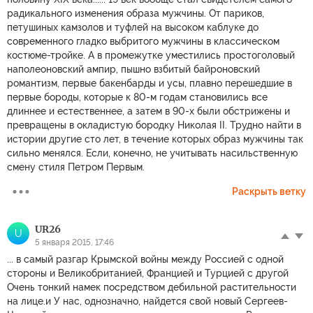
радикального изменения образа мужчины. От париков,
петушиных камзолов и туфлей на высоком каблуке до
современного гладко выбритого мужчины в классическом
костюме-тройке. А в промежутке уместились простоголовый
наполеоновский ампир, пышно взбитый байроновский
романтизм, первые бакенбарды и усы, плавно перешедшие в
первые бороды, которые к 80-м годам становились все
длиннее и естественнее, а затем в 90-х были обстрижены и
превращены в окладистую бородку Николая II. Трудно найти в
истории другие сто лет, в течение которых образ мужчины так
сильно менялся. Если, конечно, не учитывать насильственную
смену стиля Петром Первым.
Раскрыть ветку
UR26
U
5 января 2015, 17:46
... в самый разгар Крымской войны между Россией с одной
стороны и Великобританией, Францией и Турцией с другой
Очень тонкий намек посредством дебильной растительности
на лице.и У нас, однозначно, найдется свой новый Сергеев-