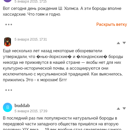
5 января 2015, 17:15
Вот сегодня день рождения Ш. Холмса. А эти бороды вполне
хассидские. Что гоям и годно.
Раскрыть ветку
5 января 2015, 17:31
Ещё несколько лет назад некоторые обозреватели
утверждали, что �нью-йоркские� и �лондонские� бороды
никогда не приживутся в нашей стране — якобы нет для них
культурно-исторической почвы, а ассоциируются они
исключительно с мусульманской традицией. Как выяснилось,
прижились Это - к морозам! Бггг
buddab
B
5 января 2015, 17:39
В последний раз пик популярности натуральной бороды в
передовой части западного общества пришёлся на вторую
половину XIX века...... 19 век вообще стал свидетелем самого