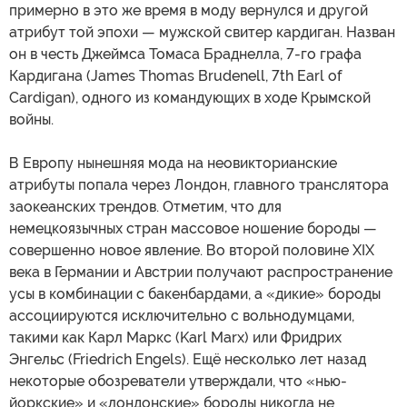
примерно в это же время в моду вернулся и другой
атрибут той эпохи — мужской свитер кардиган. Назван
он в честь Джеймса Томаса Браднелла, 7-го графа
Кардигана (James Thomas Brudenell, 7th Earl of
Cardigan), одного из командующих в ходе Крымской
войны.
В Европу нынешняя мода на неовикторианские
атрибуты попала через Лондон, главного транслятора
заокеанских трендов. Отметим, что для
немецкоязычных стран массовое ношение бороды —
совершенно новое явление. Во второй половине XIX
века в Германии и Австрии получают распространение
усы в комбинации с бакенбардами, а «дикие» бороды
ассоциируются исключительно с вольнодумцами,
такими как Карл Маркс (Karl Marx) или Фридрих
Энгельс (Friedrich Engels). Ещё несколько лет назад
некоторые обозреватели утверждали, что «нью-
йоркские» и «лондонские» бороды никогда не