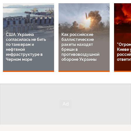
США: Украина
Как российские
согласилась не бить
баллистические
по танкерам и
ракеты находят
"Огром
нефтяной
бреши в
Киеве 
инфраструктуре в
противовоздушной
россий
Черном море
обороне Украины
ответи