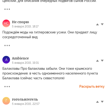
Ценский, для описания очередных подвигов сынов России.
Не спорю
НС
5 января 2015, 18:17
Подождём моды на гитлеровские усики. Они придают лицу
сосредоточенный вид.
Ambience
A
5 января 2015, 19:31
Балаклавы Про балаклавы забыли. Они тоже крымского
происхождения. в честь одноименного населенного пункта
Балаклава (сейчас часть севастополя)
Раскрыть ветку
гогольигегель
Г
5 января 2015, 22:57