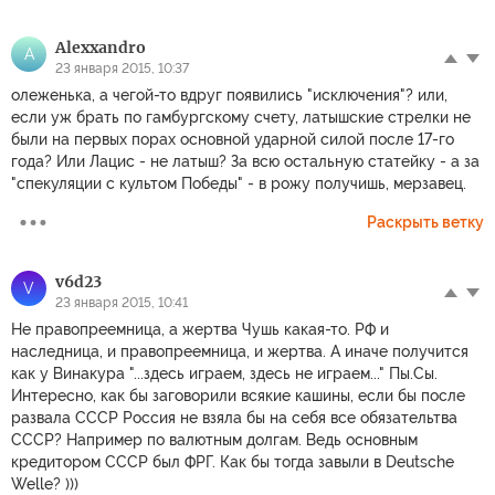
Alexxandro
A
23 января 2015, 10:37
олеженька, а чегой-то вдруг появились "исключения"? или,
если уж брать по гамбургскому счету, латышские стрелки не
были на первых порах основной ударной силой после 17-го
года? Или Лацис - не латыш? За всю остальную статейку - а за
"спекуляции с культом Победы" - в рожу получишь, мерзавец.
Раскрыть ветку
v6d23
V
23 января 2015, 10:41
Не правопреемница, а жертва Чушь какая-то. РФ и
наследница, и правопреемница, и жертва. А иначе получится
как у Винакура "...здесь играем, здесь не играем..." Пы.Сы.
Интересно, как бы заговорили всякие кашины, если бы после
развала СССР Россия не взяла бы на себя все обязательтва
СССР? Например по валютным долгам. Ведь основным
кредитором СССР был ФРГ. Как бы тогда завыли в Deutsche
Welle? )))