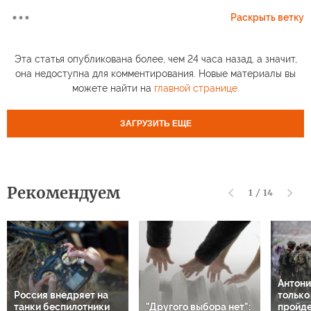
Раскрыть ветку
Эта статья опубликована более, чем 24 часа назад, а значит,
она недоступна для комментирования. Новые материалы вы
можете найти на
главной странице
.
ЗАГРУЗИТЬ ЕЩЕ
Рекомендуем
1
/
14
Антони
Россия внедряет на
только
танки беспилотники
"Другого выбора нет":
пройде