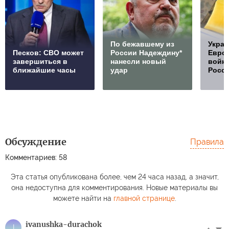
По бежавшему из
Украи
Песков: СВО может
России Надеждину*
Европ
завершиться в
нанесли новый
войну
ближайшие часы
удар
Росс
Обсуждение
Правила
Комментариев: 58
Эта статья опубликована более, чем 24 часа назад, а значит,
она недоступна для комментирования. Новые материалы вы
можете найти на
главной странице
.
ivanushka-durachok
I