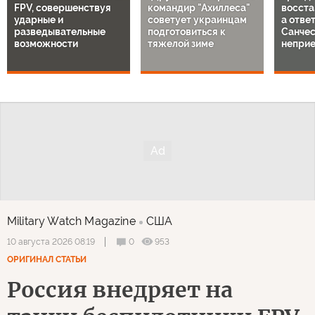
FPV, совершенствуя
командир "Ахиллеса"
восста
ударные и
советует украинцам
а отве
разведывательные
подготовиться к
Санче
возможности
тяжелой зиме
непри
Military Watch Magazine
США
0
953
10 августа 2026 08:19
ОРИГИНАЛ СТАТЬИ
Россия внедряет на