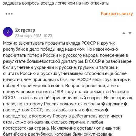
задавать вопросы всегда легче чем на них отвечать.
Раскрыть ветку
Zorgcorp
Z
23 января 2015, 10:23
Можно высчитывать проценты вклада РСФСР и других
республик в дело победы над нацизмом. Но невозможно
подсчитать потери России и русского народа, понесенные в
результате большевистской диктатуры. В СССР в равной мере
были угнетены украинцы и русские, грузины и татары, и
считать Россию и русских угнетающей стороной еще более
нечестно, чем приписывать бывшей РСФСР весь груз потерь и
побед Второй мировой войны. Вопрос о реальном, а не о
придуманном второпях в 1991 году правопреемстве России и
СССР — очень важный, принципиальный вопрос. Но оспаривая
право, по которому Россия пользуется сегодня �хорошим�
наследством СССР, нельзя забывать и о �плохом�
наследстве, к которому Россия в действительности имеет
столько же отношения, сколько Украина и любая
постсоветская страна. Исключение составляют лишь три
балтийские республики, которые были оккупированы