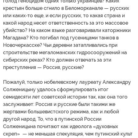
голод геноцидом одних только украинцев? Каких
крестьян больше сгнило в Беломорканале — русских
или каких-то еще, и если русских, то какая страна и
какой народ несет ответственность за это массовое
убийство? На каком языке разговаривали каторжники
Магадана? Кто погибал под гусеницами танков в
Новочеркасске? Чьи деревни затапливались при
строительстве мегаломанских гидросооружений на
сибирских реках? Кто должен отвечать за эти
преступления — Россия, русские?
Пожалуй, только нобелевскому лауреату Александру
Солженицыну удалось сформулировать итог
семидесяти лет советской истории так, как она того
заслуживает: Россия и русские были такими же
жертвами большевистского режима, как и любой
другой народ. То, что в путинской России
Солженицына почитают как идеолога «духовных
скреп» — не меньшая спекуляция, чем путинский культ