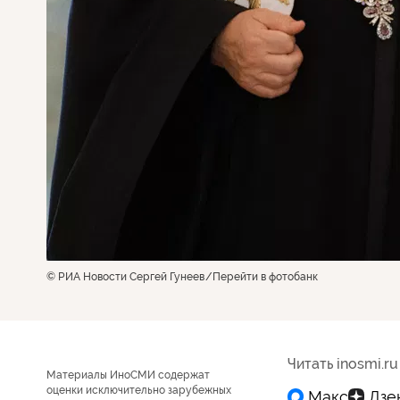
© РИА Новости Сергей Гунеев
Перейти в фотобанк
Читать inosmi.ru
Материалы ИноСМИ содержат
оценки исключительно зарубежных