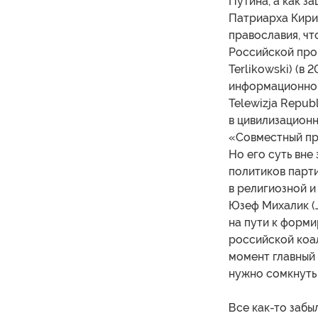
Путина, а как з
Патриарха Кири
православия, чт
Российской про
Terlikowski) (в
информационного
Telewizja Republ
в цивилизационн
«Совместный пр
Но его суть вне
политиков парти
в религиозной и
Юзеф Михалик (J
на пути к форм
российской коал
момент главный 
нужно сомкнуть
Все как-то заб