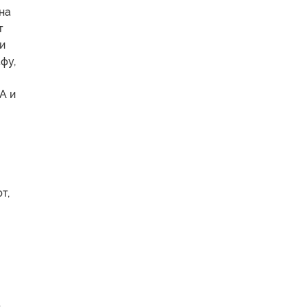
на
т
и
фу,
А и
т,