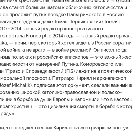
ащитника христианства. Наши епископы поверили, что визи
лла станет большим шагом к сближению католичества и
о он проложит путь к поездке Папы римского в Россию.
паганде поддался даже Томаш Терликовский (Tomasz
 2010 −2014 главный редактор консервативного
 портала Fronda.pl, с 2014 года — главный редактор кал
ika, — прим. пер.), который хотел видеть в России соратни
ой войне, а не врага — в войне реальной. Он писал тогда:
изыв польских и российских епископов — это важный жест
 зависимости от намерений Путина, Коморовского или
и "Право и Справедливость" (PiS) лежит не в политической
 моральной плоскости. Патриарх Кирилл и архиепископ
ózef Michalik), подписав этот документ, сделали важный 
ированию широкой католико-православной и польско-
иции в борьбе за души Европы и напомнили, что в настоя
враг христиан — это цивилизация смерти, в борьбе с кот
 ряды».
ыли, что предшественник Кирилла на «патриаршем посту»