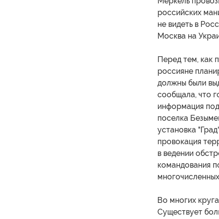
Меркель провоз
российских мани
не видеть в Рос
Москва на Укра
Перед тем, как 
россияне плани
должны были выд
сообщала, что г
информация под
поселка Безыме
установка "Град
провокация терр
в ведении обст
командования п
многочисленных
Во многих круга
Существует бол