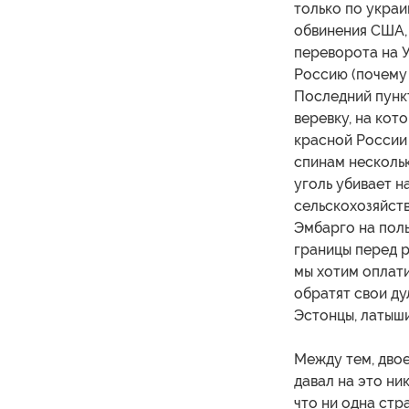
только по укра
обвинения США,
переворота на У
Россию (почему 
Последний пунк
веревку, на кот
красной России 
спинам нескольк
уголь убивает н
сельскохозяйств
Эмбарго на пол
границы перед р
мы хотим оплати
обратят свои ду
Эстонцы, латыши
Между тем, двое
давал на это ни
что ни одна стр