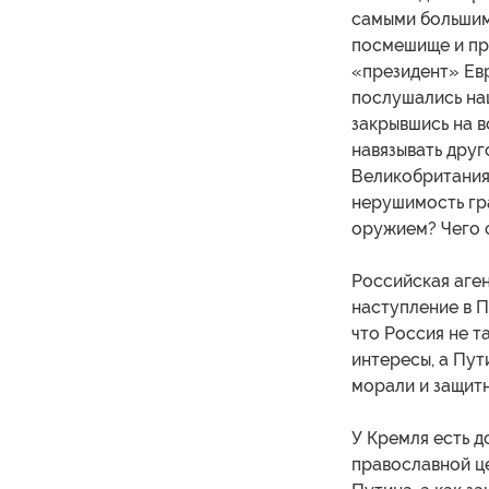
самыми большим
посмешище и пре
«президент» Ев
послушались наш
закрывшись на 
навязывать дру
Великобритания
нерушимость гра
оружием? Чего 
Российская аге
наступление в П
что Россия не т
интересы, а Пут
морали и защитн
У Кремля есть д
православной це