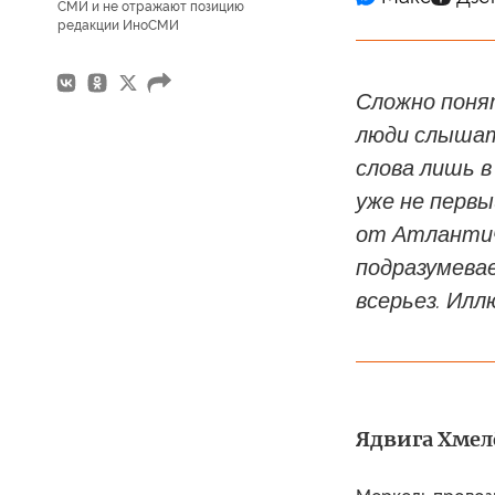
СМИ и не отражают позицию
редакции ИноСМИ
Сложно понят
люди слышат
слова лишь 
уже не первы
от Атлантиче
подразумева
всерьез. Илл
Ядвига Хмелё