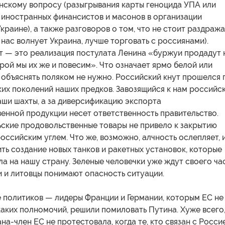
инскому вопросу (разыгрывания карты геноцида УПА или
 иностранных финансистов и масонов в организации
краине), а также разговоров о том, что не стоит раздража
нас волнует Украина, лучше торговать с россиянами).
т — это реализация постулата Ленина «буржуи продадут 
орой мы их же и повесим». Что означает ярмо белой или
объяснять поляком не нужно. Российский кнут прошелся 
их поколений наших предков. Завозящийся к нам российс
аши шахты, а за диверсификацию экспорта
енной продукции несет ответственность правительство.
ьские продовольственные товары не привело к закрытию
оссийским углем. Что же, возможно, алчность ослепляет, 
ть создание новых танков и ракетных установок, которые
ла на нашу страну. Зеленые человечки уже ждут своего час
 и литовцы понимают опасность ситуации.
 политиков — лидеры Франции и Германии, которым ЕС не
каких полномочий, решили помиловать Путина. Хуже всего
ана-член ЕС не протестовала, когда те, кто связан с Росси