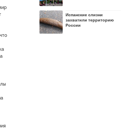
мир
т
Испанские слизни
захватили территорию
России
 что
ка
та
илы
на
ния