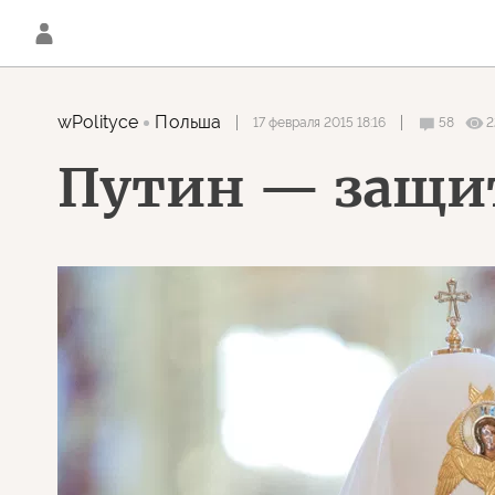
wPolityce
Польша
17 февраля 2015 18:16
58
2
Путин — защи