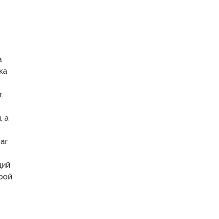
т
а
ка
.
, а
шаг
щий
орой