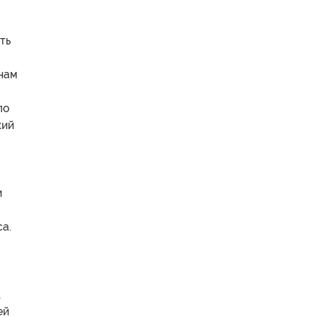
ть
нам
по
кий
и
а.
,
ей