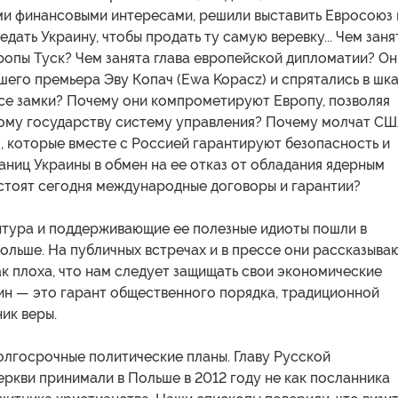
и финансовыми интересами, решили выставить Евросоюз 
дать Украину, чтобы продать ту самую веревку... Чем заня
ропы Туск? Чем занята глава европейской дипломатии? Он
его премьера Эву Копач (Ewa Kopacz) и спрятались в шка
все замки? Почему они компрометируют Европу, позволяя
гому государству систему управления? Почему молчат СШ
, которые вместе с Россией гарантируют безопасность и
ниц Украины в обмен на ее отказ от обладания ядерным
стоят сегодня международные договоры и гарантии?
нтура и поддерживающие ее полезные идиоты пошли в
ольше. На публичных встречах и в прессе они рассказываю
ак плоха, что нам следует защищать свои экономические
ин — это гарант общественного порядка, традиционной
ик веры.
олгосрочные политические планы. Главу Русской
ркви принимали в Польше в 2012 году не как посланника