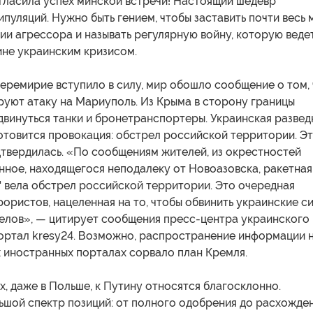
гласила успех минской встречи! Настоящий шедевр
пуляций. Нужно быть гением, чтобы заставить почти весь 
сии агрессора и называть регулярную войну, которую веде
ине украинским кризисом.
перемирие вступило в силу, мир обошло сообщение о том,
руют атаку на Мариуполь. Из Крыма в сторону границы
винуться танки и бронетранспортеры. Украинская развед
отовится провокация: обстрел российской территории. Э
твердилась. «По сообщениям жителей, из окрестностей
нное, находящегося неподалеку от Новоазовска, ракетная
" вела обстрел российской территории. Это очередная
ористов, нацеленная на то, чтобы обвинить украинские с
релов», — цитирует сообщения пресс-центра украинского
ортал kresy24. Возможно, распространение информации 
 иностранных порталах сорвало план Кремля.
х, даже в Польше, к Путину относятся благосклонно.
ьшой спектр позиций: от полного одобрения до расхожде