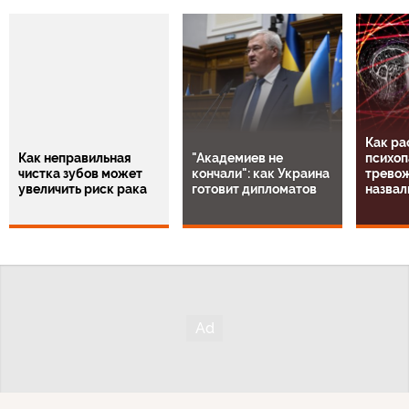
Как ра
Как неправильная
"Академиев не
психоп
чистка зубов может
кончали": как Украина
тревож
увеличить риск рака
готовит дипломатов
назвал