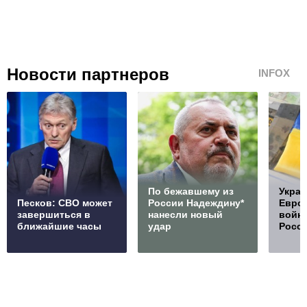
Новости партнеров
INFOX
По бежавшему из
Украи
Песков: СВО может
России Надеждину*
Европ
завершиться в
нанесли новый
войну
ближайшие часы
удар
Росс