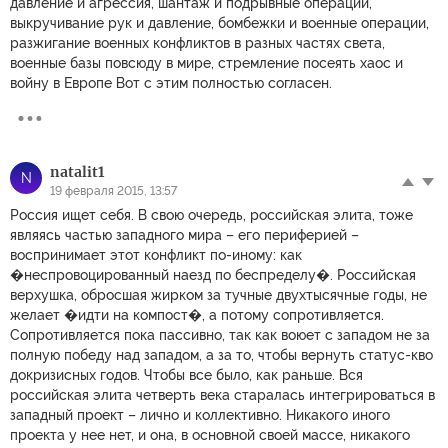
давление и агрессия, шантаж и подрывные операции,
выкручивание рук и давление, бомбежки и военные операции,
разжигание военных конфликтов в разных частях света,
военные базы повсюду в мире, стремление посеять хаос и
войну в Европе Вот с этим полностью согласен.
natalit1
N
19 февраля 2015, 13:57
Россия ищет себя. В свою очередь, российская элита, тоже
являясь частью западного мира – его периферией –
воспринимает этот конфликт по-иному: как
�неспровоцированный наезд по беспределу�. Российская
верхушка, обросшая жирком за тучные двухтысячные годы, не
желает �идти на компост�, а потому сопротивляется.
Сопротивляется пока пассивно, так как воюет с западом не за
полную победу над западом, а за то, чтобы вернуть статус-кво
докризисных годов. Чтобы все было, как раньше. Вся
российская элита четверть века старалась интегрироваться в
западный проект – лично и коллективно. Никакого иного
проекта у нее нет, и она, в основной своей массе, никакого