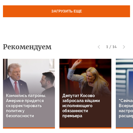
ЗАГРУЗИТЬ ЕЩЕ
Рекомендуем
1
/
14
Кончились патроны.
Депутат Косово
Америке придется
забросала яйцами
“Сейча
скорректировать
исполняющего
Всерье
политику
обязанности
настро
безопасности
премьера
расши