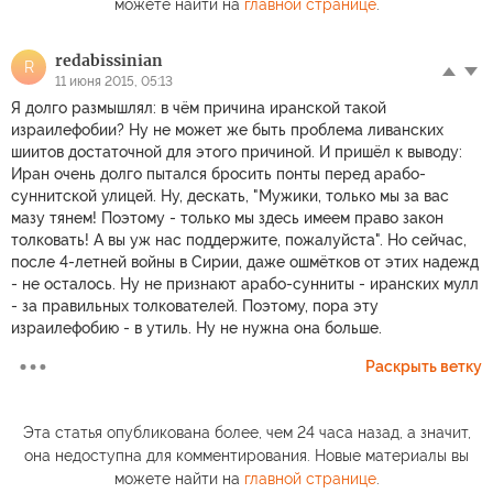
можете найти на
главной странице
.
redabissinian
R
11 июня 2015, 05:13
Я долго размышлял: в чём причина иранской такой
израилефобии? Ну не может же быть проблема ливанских
шиитов достаточной для этого причиной. И пришёл к выводу:
Иран очень долго пытался бросить понты перед арабо-
суннитской улицей. Ну, дескать, "Мужики, только мы за вас
мазу тянем! Поэтому - только мы здесь имеем право закон
толковать! А вы уж нас поддержите, пожалуйста". Но сейчас,
после 4-летней войны в Сирии, даже ошмётков от этих надежд
- не осталось. Ну не признают арабо-сунниты - иранских мулл
- за правильных толкователей. Поэтому, пора эту
израилефобию - в утиль. Ну не нужна она больше.
Раскрыть ветку
Эта статья опубликована более, чем 24 часа назад, а значит,
она недоступна для комментирования. Новые материалы вы
можете найти на
главной странице
.