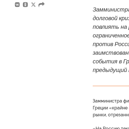
Замминистра
долговой кри
повлиять на 
ограниченно
против Росс
заимствовани
события в Гр
предыдущий к
Замминистра фи
Греции «крайне
рынки, отрезанн
«На Россию теку