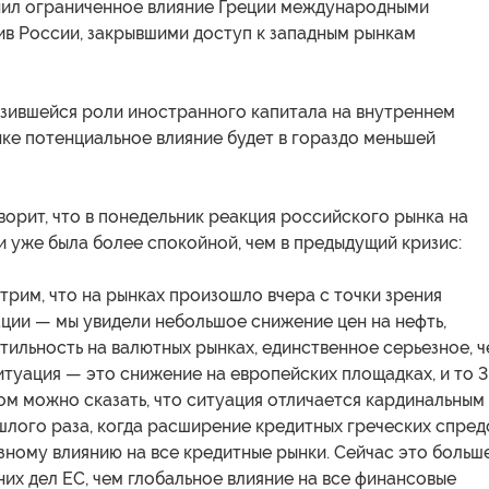
ил ограниченное влияние Греции международными
ив России, закрывшими доступ к западным рынкам
изившейся роли иностранного капитала на внутреннем
ке потенциальное влияние будет в гораздо меньшей
орит, что в понедельник реакция российского рынка на
и уже была более спокойной, чем в предыдущий кризис:
рим, что на рынках произошло вчера с точки зрения
ции — мы увидели небольшое снижение цен на нефть,
ильность на валютных рынках, единственное серьезное, ч
итуация — это снижение на европейских площадках, и то 3
ом можно сказать, что ситуация отличается кардинальным
шлого раза, когда расширение кредитных греческих спред
зному влиянию на все кредитные рынки. Сейчас это больш
их дел ЕС, чем глобальное влияние на все финансовые