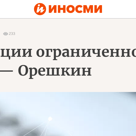
0
233
еции ограниченн
 — Орешкин