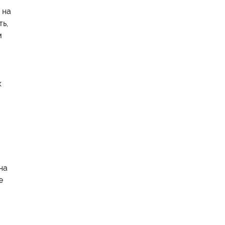
 на
ь,
м
к
на
е