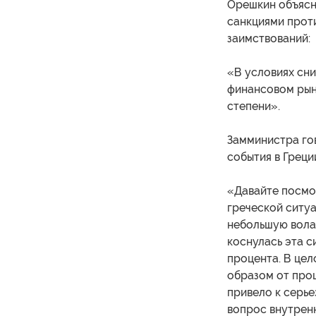
Орешкин объясн
санкциями прот
заимствований:
«В условиях сн
финансовом рын
степени».
Замминистра гов
события в Греци
«Давайте посмот
греческой ситуа
небольшую волат
коснулась эта с
процента. В цел
образом от про
привело к серье
вопрос внутренн