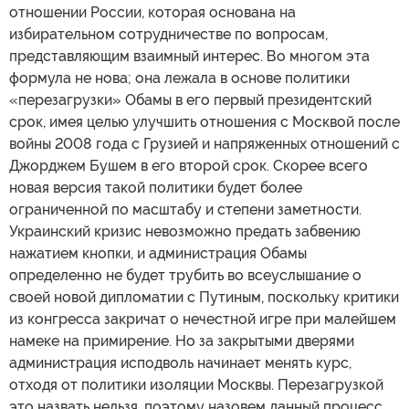
отношении России, которая основана на
избирательном сотрудничестве по вопросам,
представляющим взаимный интерес. Во многом эта
формула не нова; она лежала в основе политики
«перезагрузки» Обамы в его первый президентский
срок, имея целью улучшить отношения с Москвой после
войны 2008 года с Грузией и напряженных отношений с
Джорджем Бушем в его второй срок. Скорее всего
новая версия такой политики будет более
ограниченной по масштабу и степени заметности.
Украинский кризис невозможно предать забвению
нажатием кнопки, и администрация Обамы
определенно не будет трубить во всеуслышание о
своей новой дипломатии с Путиным, поскольку критики
из конгресса закричат о нечестной игре при малейшем
намеке на примирение. Но за закрытыми дверями
администрация исподволь начинает менять курс,
отходя от политики изоляции Москвы. Перезагрузкой
это назвать нельзя, поэтому назовем данный процесс