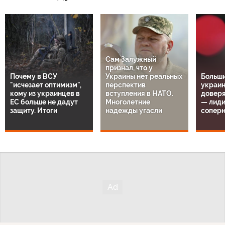
Сам Залужный
признал, что у
Почему в ВСУ
Украины нет реальных
Больш
"исчезает оптимизм",
перспектив
украин
кому из украинцев в
вступления в НАТО.
довер
ЕС больше не дадут
Многолетние
— лиди
защиту. Итоги
надежды угасли
сопер