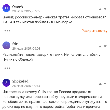
ОлегА
О
28 июля 2015, 07:05
Значит, российско-американская третья мировая отменяется?
Хм... А я так мечтал побывать в Нью-Йорке...
Раскрыть ветку
fdr
F
28 июля 2015, 09:03
Расчехляйте тополя, заводите танки. Не получится любви у
Путина с Обамкой.
Shokolad
S
28 июля 2015, 09:44
Интересно, а почему США только России предлагают
перезагрузку или перенастройку. неужели в американском
истеблишменте правят настолько непроходимые тугодумы, что
до сих пор не видят, что перестройка Горбачёва и времена