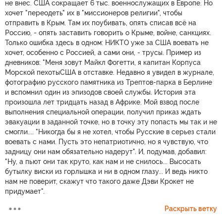
не внес. США сокращает 6 тыс. военнослужащих в Европе. Но
хочет "переодеть" их в "миссионеров религии", чтобы
отправить в Крым. Там их поубивать, опять списав всё на
Россию, - опять заставить говорить о Крыме, войне, санкциях.
Только ошибка здесь в одном: НИКТО уже за США воевать не
хочет, особенно с Россией, а сами они, - трусы. Пример из
дневников: "Меня зовут Майкл Фогетти, я капитан Корпуса
Морской пехотыСША в отставке. Недавно я увидел в журнале,
фотографию русского памятника из Трептов-парка в Берлине
и вспомнил один из эпизодов своей службы. История эта
произошла лет тридцать назад в Африке. Мой взвод после
выполнения специальной операции, получил приказ ждать
эвакуации в заданной точке, но в точку эту попасть мы так и не
смогли.... "Никогда бы я не хотел, чтобы Русские в серьез стали
воевать с нами. Пусть это непатриотично, но я чувствую, что
задницу они нам обязательно надерут". И, подумав, добавил:
"Ну, а пьют они так круто, как нам и не снилось... Высосать
бутылку виски из горлышка и ни в одном глазу... И ведь никто
нам не поверит, скажут что такого даже Дэви Крокет не
придумает".
Раскрыть ветку