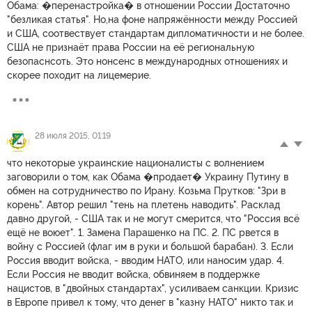
Обама: �перенастройка� в отношении России Достаточно
"безликая статья". Но,на фоне напряжённости между Россией
и США, соотвествует стандартам дипломатичности и не более.
США не признаёт права России на её региональную
безопаснсоть. Это нонсенс в международных отношениях и
скорее походит на лицемерие.
28 июля 2015, 01:19
что некоторые украинские националисты с волнением
заговорили о том, как Обама �продает� Украину Путину в
обмен на сотрудничество по Ирану. Козьма Прутков: "Зри в
корень". Автор решил "тень на плетень наводить". Расклад
давно другой, - США так и не могут смерится, что "Россия всё
ещё не воюет". 1. Замена Парашенко на ПС. 2. ПС рвется в
войну с Россией (флаг им в руки и большой барабан). 3. Если
Россия вводит войска, - вводим НАТО, или наносим удар. 4.
Если Россия не вводит войска, обвиняем в поддержке
нацистов, в "двойных стандартах", усиливаем санкции. Кризис
в Европе привел к тому, что денег в "казну НАТО" никто так и