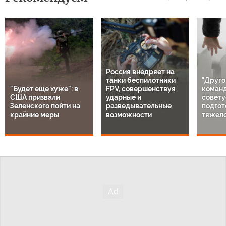
Россия внедряет на
танки беспилотники
"Друго
"Будет еще хуже": в
FPV, совершенствуя
команд
США призвали
ударные и
совету
Зеленского пойти на
разведывательные
подгот
крайние меры
возможности
тяжело