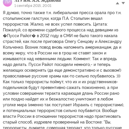
ЛГУ им. А.А. Жданова
ЛИ
1 сентября 2015, 20:01
Я думаю, точно также т.н. либеральная пресса орала про т.н.
столыпинские галстуки, когда П.А. Столыпин вешал
террористов. Жалко, не всех успел повесить. Цитата:
Пожалуй, со времени судебного процесса над девицами из
�Пусси Райот� в 2012 году в СМИ не было такого накала
страстей, как после приговора Олегу Сенцову и Александру
Кольченко. Возник повод вновь напомнить американцам, да и
всему миру, что в России ни в грош не ставят закон и
измываются над невинными людьми. Коммент: Так и впредь
надо делать. Пусси Райот посидели немного,- и теперь
желающих осквернять (да еще демонстративно и с вызовом!)
православные русские храмы как-то сильно поубавилось :)))
Как только террористы поймут, что их и их родственников-
подельников будут превентивно сажать пожизненно, а при
условии совершении теракта карающая длань России рано
или поздно найдет их и безжалостно уничтожит в любом
уголке мира (именно так поступает Израиль с террористами),
и потенциальных террористов сильно поубавится. Вообще
власти России в отношении террористов надо практиковать
старый способ, издревле проверенный на Востоке: "Вы,
террористы, думаете, совершая терракт, что только русские