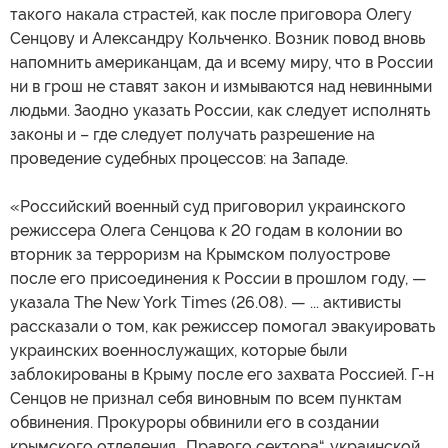
такого накала страстей, как после приговора Олегу
Сенцову и Александру Кольченко. Возник повод вновь
напомнить американцам, да и всему миру, что в России
ни в грош не ставят закон и измываются над невинными
людьми. Заодно указать России, как следует исполнять
законы и – где следует получать разрешение на
проведение судебных процессов: на Западе.
«Российский военный суд приговорил украинского
режиссера Олега Сенцова к 20 годам в колонии во
вторник за терроризм на Крымском полуострове
после его присоединения к России в прошлом году, —
указала The New York Times (26.08). — ... активисты
рассказали о том, как режиссер помогал эвакуировать
украинских военнослужащих, которые были
заблокированы в Крыму после его захвата Россией. Г-н
Сенцов не признал себя виновным по всем пунктам
обвинения. Прокуроры обвинили его в создании
крымского отделения „Правого сектора“, украинской