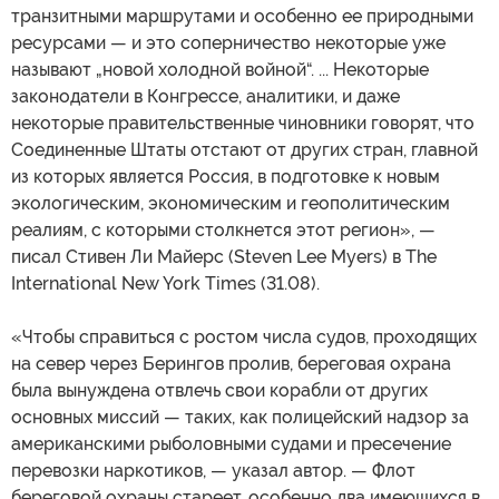
транзитными маршрутами и особенно ее природными
ресурсами — и это соперничество некоторые уже
называют „новой холодной войной“. ... Некоторые
законодатели в Конгрессе, аналитики, и даже
некоторые правительственные чиновники говорят, что
Соединенные Штаты отстают от других стран, главной
из которых является Россия, в подготовке к новым
экологическим, экономическим и геополитическим
реалиям, с которыми столкнется этот регион», —
писал Стивен Ли Майерс (Steven Lee Myers) в The
International New York Times (31.08).
«Чтобы справиться с ростом числа судов, проходящих
на север через Берингов пролив, береговая охрана
была вынуждена отвлечь свои корабли от других
основных миссий — таких, как полицейский надзор за
американскими рыболовными судами и пресечение
перевозки наркотиков, — указал автор. — Флот
береговой охраны стареет, особенно два имеющихся в