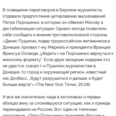
В освещении переговоров в Берлине журналисты
отдавали предпочтение цитированию высказываний
Петра Порошенко, в которых он обвинял Москву в
дестабилизации ситуации. Однако иногда позволяли
себе сообщать и мнение противоположной стороны:
«Денис Пушилин, лидер пророссийских мятежников в
Донецке, призвал г-жу Меркель и президента Франции
Франсуа Олланда „убедить г-на Порошенко вернуться к
минскому формату“. Если двум западным лидерам это
не удастся, сказал г-н Пушилин журналистам в
Донецке, то город и окружающий регион, известный
как Донбасс, „будут разрушаться и дальше, и будет
больше жертв“» (The New York Times, 25.08).
И все же значительно чаще в заголовках и первых
абзацах вину за сложившуюся ситуацию, как и прежде,
перекидывали на Россию. Вот один из типичных
заголовков: «Петр Порошенко призывает Россию к