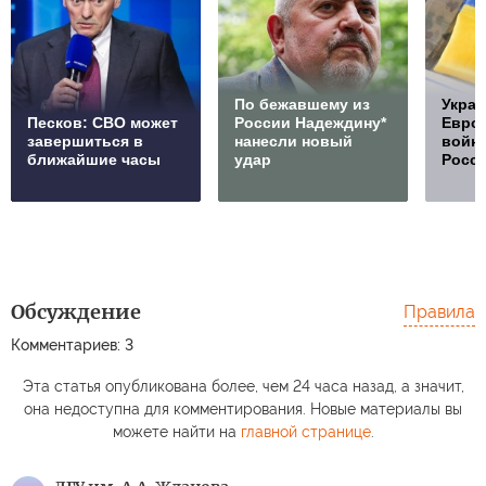
По бежавшему из
Украи
Песков: СВО может
России Надеждину*
Европ
завершиться в
нанесли новый
войну
ближайшие часы
удар
Росс
Обсуждение
Правила
Комментариев: 3
Эта статья опубликована более, чем 24 часа назад, а значит,
она недоступна для комментирования. Новые материалы вы
можете найти на
главной странице
.