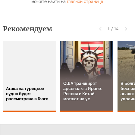
можете найти на
главной странице
.
Рекомендуем
1
/
14
США транжирят
В Болг
Атака на турецкое
арсеналы в Иране.
беспил
судно будет
Россия и Китай
аналог
рассмотрена в Гааге
мотают на ус
украи