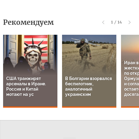
Рекомендуем
1
/
14
Иран 
жестки
по отк
США транжирят
В Болгарии взорвался
Ормузс
арсеналы в Иране.
беспилотник,
и согл
Россия и Китай
аналогичный
остает
мотают на ус
украинским
досяга