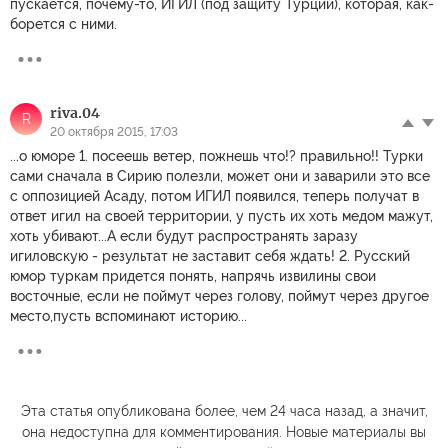
пускается, почему-то, ИГИЛ (под защиту Турции), которая, как-
борется с ними.
riva.04
R
20 октября 2015, 17:03
...о юморе 1. посеешь ветер, пожнешь что!? правильно!! Турки
сами сначала в Сирию полезли, может они и заварили это все
с оппозицией Асаду, потом ИГИЛ появился, теперь получат в
ответ игил на своей территории, у пусть их хоть медом мажут,
хоть убивают...А если будут распространять заразу
игиловскую - результат не заставит себя ждать! 2. Русский
юмор туркам придется понять, напрячь извилины свои
восточные, если не поймут через голову, поймут через другое
место,пусть вспоминают историю...
Эта статья опубликована более, чем 24 часа назад, а значит,
она недоступна для комментирования. Новые материалы вы