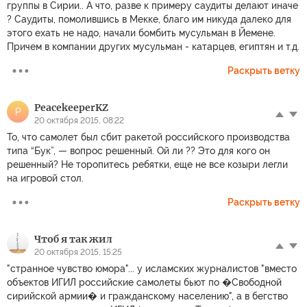
группы в Сирии.. А что, разве к примеру саудиты делают иначе
? Саудиты, помолившись в Мекке, благо им никуда далеко для
этого ехать не надо, начали бомбить мусульман в Йемене.
Причем в компании других мусульман - катарцев, египтян и т.д.
Раскрыть ветку
PeacekeeperKZ
P
20 октября 2015, 08:22
То, что самолет был сбит ракетой российского производства
типа “Бук”, — вопрос решенный. Ой ли ?? Это для кого он
решенный? Не торопитесь ребятки, еще не все козыри легли
на игровой стол.
Раскрыть ветку
Чтоб я так жил
20 октября 2015, 15:25
"странное чувство юмора"... у исламских журналистов "вместо
объектов ИГИЛ российские самолеты бьют по �Свободной
сирийской армии� и гражданскому населению", а в бегство