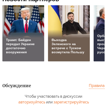
Орбан
Трамп: Байден
Выходка
выст
передал Украине
Зеленского на
проц
достаточно
встрече с Туском
Черн
вооружения
возмутила Польшу
русск
Обсуждение
Правила
Чтобы участвовать в дискуссии
авторизуйтесь
или
зарегистрируйтесь