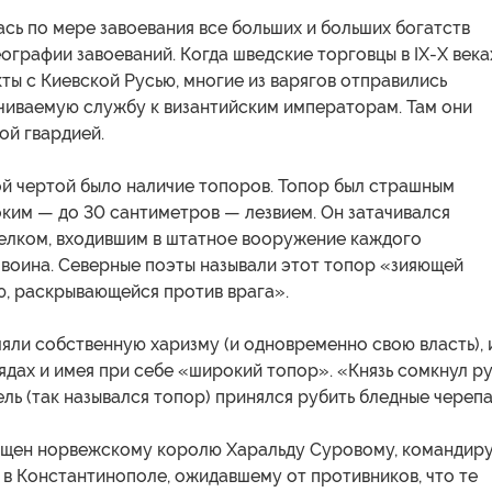
сь по мере завоевания все больших и больших богатств
ографии завоеваний. Когда шведские торговцы в IX-X века
ты с Киевской Русью, многие из варягов отправились
чиваемую службу к византийским императорам. Там они
ой гвардией.
ой чертой было наличие топоров. Топор был страшным
ким — до 30 сантиметров — лезвием. Он затачивался
елком, входившим в штатное вооружение каждого
 воина. Северные поэты называли этот топор «зияющей
ю, раскрывающейся против врага».
ли собственную харизму (и одновременно свою власть), 
рядах и имея при себе «широкий топор». «Князь сомкнул р
Хель (так назывался топор) принялся рубить бледные черепа
ящен норвежскому королю Харальду Суровому, командир
 в Константинополе, ожидавшему от противников, что те