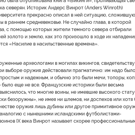
вно была опубликована книга «Викинги», проливающая све
ха северян. Историк Андерс Винрот (Anders Winroth)
ниверситета прекрасно описал в ней ситуацию, сложившу
ы в раннем средневековье. Не случайно глава, в которой
ва, с помощью которых жители темного севера отбирали
ей золото и землю, как это произошло в ходе их нападени
ется «Насилие в насильственные времена».
руженные археологами в могилах викингов, свидетельств
при выборе оружия действовали прагматично: им надо было
простым и надежным, и обычно это были мечи, топоры, коп
о было еще не все. Французские историки были весьма
 выяснилось, что многие воины, не имевшие высокого стату
ки безоружны», не имея ни шлемов, ни доспехов или хотя 
ачестве оружия лишь дубины или другое примитивное оруж
 аналогию с нынешними исландскими футболистами-
воинов IX века Винрот называет скорее профессиональны