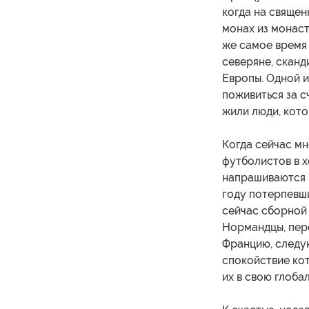
когда на священ
монах из монас
же самое время
северяне, сканд
Европы. Одной и
поживиться за с
жили люди, кото
Когда сейчас м
футболистов в 
напрашиваются и
году потерпевш
сейчас сборной
Нормандцы, пере
Францию, следу
спокойствие ко
их в свою глоба