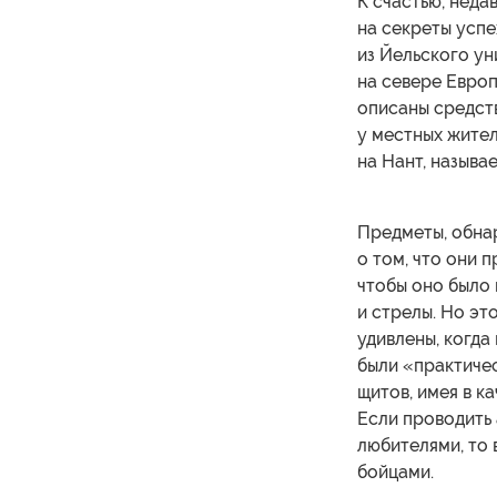
К счастью, неда
на секреты успе
из Йельского у
на севере Европ
описаны средст
у местных жител
на Нант, называ
Предметы, обна
о том, что они 
чтобы оно было 
и стрелы. Но эт
удивлены, когда
были «практичес
щитов, имея в к
Если проводить
любителями, то 
бойцами.