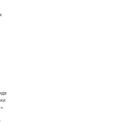
х
идя
уки
».
у