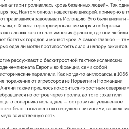
ные алтари проливалась кровь безвинных людей». Так оди
тыря под Нантом описал нашествие дикарей, примерно в т
 отправившихся завоевывать Исландию. Это были викинги 
инавы, с IX века терроризировавшие моря и побережья
з их главных жертв пала империя франков, где они любили
чет богатых городов и монастырей. А самое главное — та
рые едва ли могли противостоять силе и напору викингов.
ногие рассуждают о бесхитростной тактике исландских
ходе чемпионата Европы во Франции, сами собой
сторические параллели. Как когда-то англосаксы, в 1066
ие поражение от агрессоров из Норвегии и Нормандии,
 Англии также пришлось покориться «яростным северянам
бравшиеся на остров через пролив, до того захватили
ющего соперника исландцев — островитян, уединенное
торых было тогда жестоко нарушено викингами, вовлекши
льную воинственную сеть.