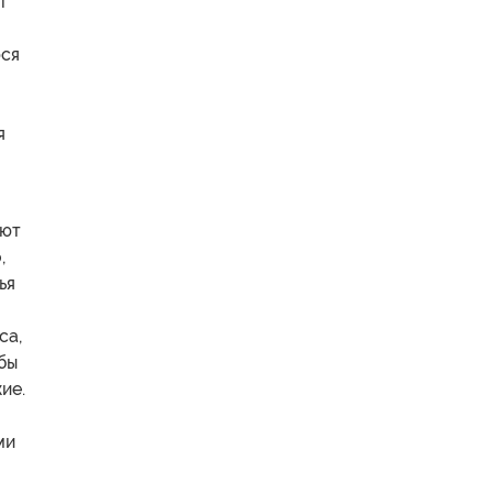
т
юся
я
уют
,
ья
са,
бы
ие.
ми