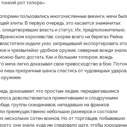
 тонкий рот топора».
топорами пользовались многочисленные викинги, мечи был
ей элиты. В первую очередь, это касается знаменитых
t, олицетворявших власть и статус. Их, предположительно,
Франкском королевстве, скорее всего на берегах Рейна.
властители издали указ, запрещавший экспортировать это
ое и чрезвычайно удобное оружие, северные вожди знали
можно было достать. Как и большим топором, вождь
о меча легко доказывал свое превосходство в бою. Пото
ли лишь призрачные шансы спастись от чудовищных ударов
 оружием.
редь, доказывает, что простым людям, передвигавшимся
илось довольствоваться примитивными и сподручными
бще, группы скандинавов, нападавших на франков
были преимущественно небольших размеров и состояли
из нескольких сотен воинов. Но от торговцев, побывавших
порту, они знали, куда им следовало идти, чтобы хорошень