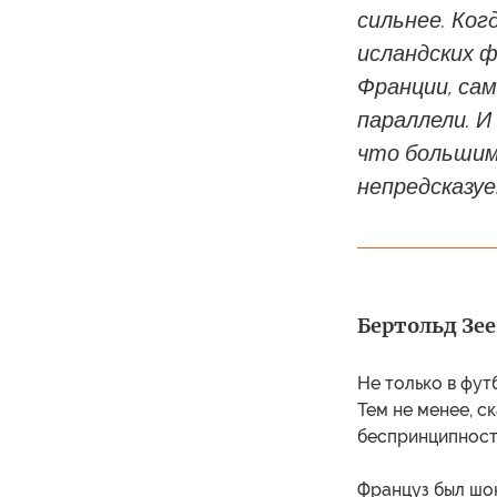
сильнее. Ко
исландских 
Франции, са
параллели. 
что большим
непредсказу
Бертольд Зее
Не только в фут
Тем не менее, с
беспринципности
Француз был шо