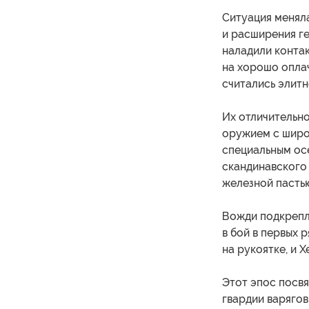
Ситуация меняла
и расширения ге
наладили контак
на хорошо опла
считались элитн
Их отличительн
оружием с широ
специальным ос
скандинавского
железной пасть
Вожди подкрепля
в бой в первых 
на рукоятке, и 
Этот эпос посв
гвардии варягов