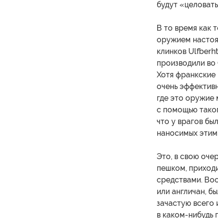
будут «целовать
В то время как 
оружием настоящ
клинков Ulfberh
производили во 
Хотя франкские 
очень эффективн
где это оружие 
с помощью таког
что у врагов бы
наносимых этим
Это, в свою оче
пешком, приход
средствами. Воо
или англичан, 
зачастую всего 
в каком-нибудь 