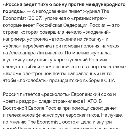
«Россия ведет тихую войну против международного
порядка»
, — с негодованием пишет журнал The
Economist (30.07), упоминая о «грязных играх»,
которые ведет Российская Федерация. Россия — это
страна, которая совершила немало «злодеяний»,
например, устроила «вторжение на Украину» и
«убила» перебежчика при помощи полония, намекая
на Александра Литвиненко. По мнению журнала,
к упомянутому списку «преступлений России»
следует прибавить «мошенничество в спорте», а также
«взлом» электронной почты, направленный на то,
чтобы «поколебать» президентские выборы в США.
Россия пытается «расколоть» Европейский союз и
«сеять раздор» следи стран-членов НАТО. В
Восточной Европе Россия при помощи своих денег
и телеканалов финансирует евроскептиков. Не лучше,
по мнению The Economist, обстоят дела и внутри
самой России: правительство «постоянно унижает»