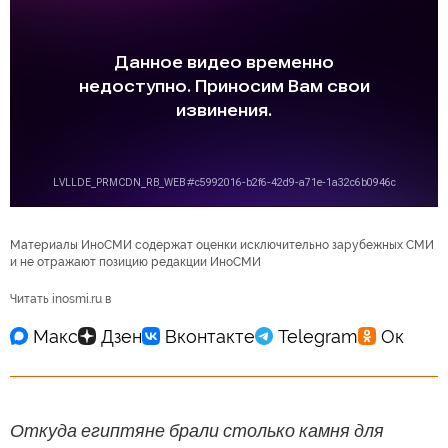
Материалы ИноСМИ содержат оценки исключительно зарубежных СМИ
и не отражают позицию редакции ИноСМИ
Читать inosmi.ru в
Откуда египтяне брали столько камня для