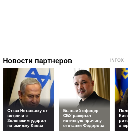
Новости партнеров
INFOX
Отказ Нетаньяху от
Бывший офицер
Полко
встречи с
СБУ раскрыл
Киев
Зеленским ударил
истинную причину
ритор
по имиджу Киева
отставки Федорова
энерг