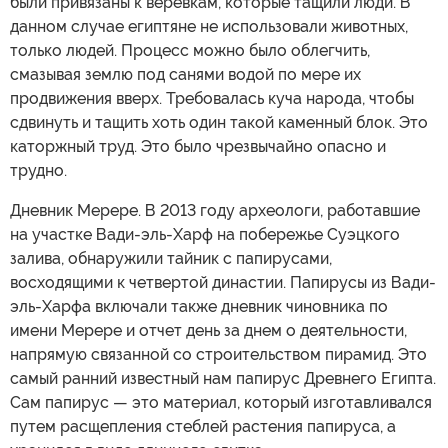
были привязаны к веревкам, которые тащили люди. В
данном случае египтяне не использовали животных,
только людей. Процесс можно было облегчить,
смазывая землю под санями водой по мере их
продвижения вверх. Требовалась куча народа, чтобы
сдвинуть и тащить хоть один такой каменный блок. Это
каторжный труд. Это было чрезвычайно опасно и
трудно.
Дневник Мерере. В 2013 году археологи, работавшие
на участке Вади-эль-Харф на побережье Суэцкого
залива, обнаружили тайник с папирусами,
восходящими к четвертой династии. Папирусы из Вади-
эль-Харфа включали также дневник чиновника по
имени Мерере и отчет день за днем о деятельности,
напрямую связанной со строительством пирамид. Это
самый ранний известный нам папирус Древнего Египта.
Сам папирус — это материал, который изготавливался
путем расщепления стеблей растения папируса, а