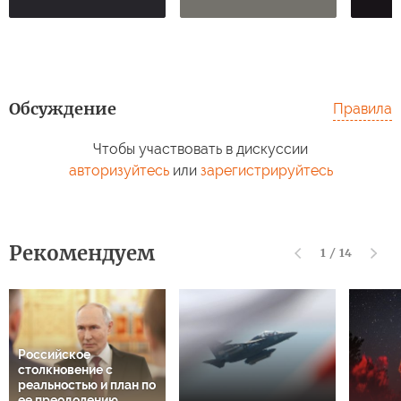
Обсуждение
Правила
Амери
Украину стал
Чтобы участвовать в дискуссии
Российский морпех
«маск
душить топливный
отбился от медведя
сдел
авторизуйтесь
или
зарегистрируйтесь
кризис: что
после удара
посл
происходит
молнии в затылок
опер
Рекомендуем
1
/
14
Российское
столкновение с
реальностью и план по
ее преодолению.