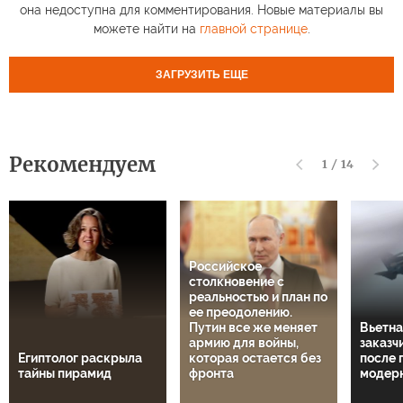
она недоступна для комментирования. Новые материалы вы
можете найти на
главной странице
.
ЗАГРУЗИТЬ ЕЩЕ
Рекомендуем
1
/
14
Российское
столкновение с
реальностью и план по
ее преодолению.
Путин все же меняет
Вьетна
армию для войны,
заказч
Египтолог раскрыла
которая остается без
после 
тайны пирамид
фронта
модер