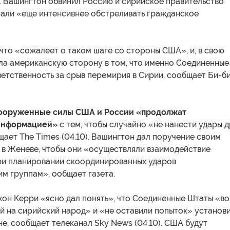
). Вашингтон обвинил Россию и сирийское правительство
стали «еще интенсивнее обстреливать гражданское
 что «сожалеет о таком шаге со стороны США», и, в свою
ила американскую сторону в том, что именно Соединенные
етственность за срыв перемирия в Сирии, сообщает Би-б
ооруженные силы США и России «продолжат
информацией»
с тем, чтобы случайно «не нанести удары д
щает The Times (04.10). Вашингтон дал поручение своим
 в Женеве, чтобы они «осуществляли взаимодействие
ри планировании скоординированных ударов
м группам», ообщает газета.
жон Керри «ясно дал понять», что Соединенные Штаты «во
й на сирийский народ» и «не оставили попыток» установ
не, сообщает телеканал Sky News (04.10). США будут