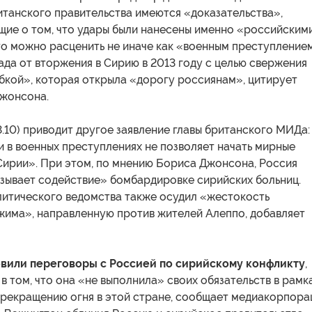
итанского правительства имеются «доказательства»,
щие о том, что удары были нанесены именно «российским
то можно расценить не иначе как «военным преступление
ада от вторжения в Сирию в 2013 году с целью свержения
бкой», которая открыла «дорогу россиянам», цитирует
Джонсона.
3.10) приводит другое заявление главы британского МИДа:
 в военных преступлениях не позволяет начать мирные
Сирии». При этом, по мнению Бориса Джонсона, Россия
зывает содействие» бомбардировке сирийских больниц.
литического ведомства также осудил «жестокость
жима», направленную против жителей Алеппо, добавляет
вили переговоры с Россией по сирийскому конфликту
,
в том, что она «не выполнила» своих обязательств в рамк
прекращению огня в этой стране, сообщает медиакорпора