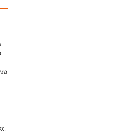
в
в
ема
0).