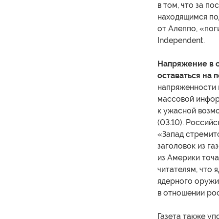
в том, что за п
находящимся по
от Алеппо, «пог
Independent.
Напряжение в 
оставаться на п
напряженности 
массовой информ
к ужасной возм
(03.10). Россий
«Запад стремитс
заголовок из г
из Америки точ
читателям, что
ядерного оружия
в отношении ро
Газета также у