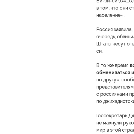
Би-би-си (04.10
в том, что они 
население».
Россия заявила,
очередь, обвин
Штаты несут отв
си.
В то же время
в
обмениваться 
по другу», сооб
представителям
с россиянами п
по джихадистски
Госсекретарь Д
не махнули руко
мир в этой стра