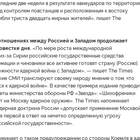
оследние две недели в результате авиаударов по территори
д контролем повстанцев и расположенным к востоку
ибли триста двадцать мирных жителей», пишет The
отношениях между Россией и Западом продолжает
овестке дня.
«По мере роста международной
из-за Сирии российские государственные средства
ации и чиновники все активнее готовят страну [Россию]
ожности ядерной войны с Западом», — пишет The Times
ские СМИ транслируют своему народу мнение о том, что
я к ядерной войне». В качестве примера издание приводи
азеты министерства обороны РФ «Звезда»: «Шизофреники
ат на Москву ядерное оружие». The Times напоминает
 ядерная доктрина России «допускает применение Москво
 первой в ответ на нечетко определенную угрозу
ссийской государственности».
поминает о таком предупреждении со стороны Кремля в а