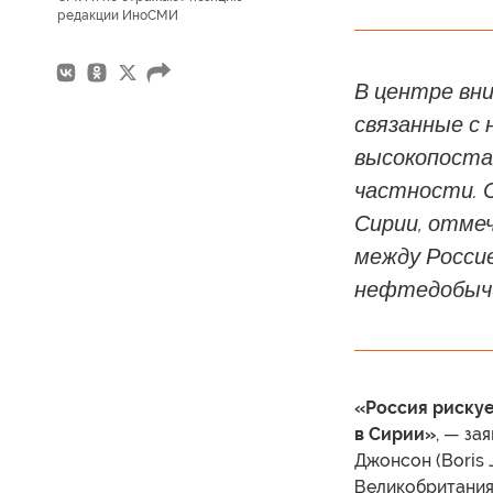
редакции ИноСМИ
В центре вн
связанные с 
высокопоста
частности. 
Сирии, отме
между Россие
нефтедобычи
«Россия рискуе
в Сирии»
, — за
Джонсон (Boris 
Великобритания 