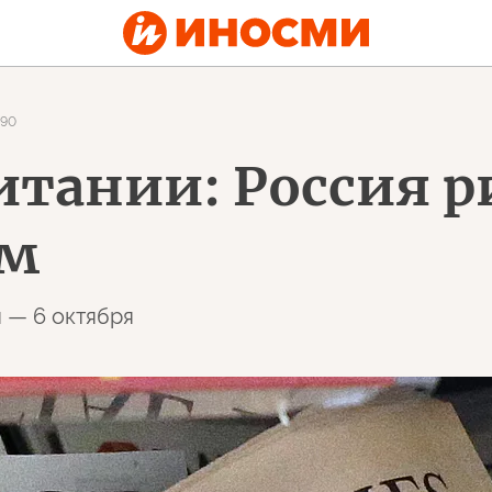
90
тании: Россия ри
ем
 — 6 октября