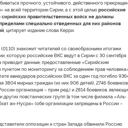
биваться прочного, устойчивого, действенного прекраще
» на всей территории Сирии, а с этой целью
российские
ы сирийских правительственных войск не должны
 пределами специально отведенных для них районов
ий
, цитирует издание слова Керри.
 (01.10) знакомит читателей со своеобразными итогами
и, которую российские ВКС ведут в Сирии с 30 сентября
та приводит данные, предоставленные «Сирийским
 пунктом по мониторингу за соблюдением прав человека
ьтате авиаударов российских ВКС за один год погибло 936
ая 3804 мирных граждан (из них 906 детей), 2746 боевиков
России организация – прим ред.) и 2814 боевиков, являющи
 других повстанческих групп [в том числе филиала «Аль-
хат ан-Нусра» (обе организации запрещены в России –
дставители оппозиции и стран Запада обвинили Россию