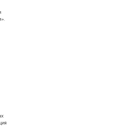
и
м».
ах
ция