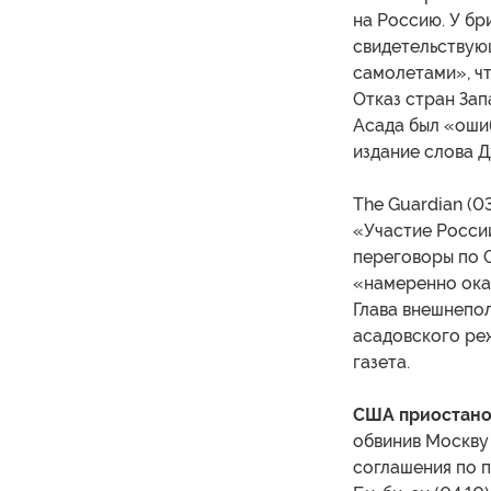
на Россию. У бр
свидетельствую
самолетами», ч
Отказ стран Зап
Асада был «оши
издание слова 
The Guardian (0
«Участие России
переговоры по 
«намеренно ока
Глава внешнепо
асадовского ре
газета.
США приостано
обвинив Москву 
соглашения по 