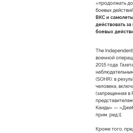
«продолжать до
боевых действий
ВКС и самолет
действовать за
боевых действ
The Independent
военной операци
2015 года. Газе
наблюдательным
(SOHR): в резул
человека, включ
(запрещенная в 
представителями
Каиды» — «Джеб
прим. ред.)].
Кроме того, пре