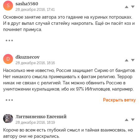
sasha5580
S
28 декабря 2016, 17:41
Основное занятие автора это гадание на куриных потрошках.
И в друг выпал случай статейку накропать. Ещё он пасёт коз и
починяет примуса.
dkuznecov
D
28 декабря 2016, 18:16
Насколько мне известно, Россия защищает Сирию от бандитов.
Нет никакого смысла примешивать к фактам религию. Террор
никак не связан с религией. Так можно обвинить Россию в
уничтожении курильщиков, ибо их 97% ИИгиловцев, например.
Раскрыть ветку
Литвиненко Евгений
28 декабря 2016, 18:19
Короче во всем есть глубокий смысл и тайная взаимосвязь, но
автору они не раскрылись.