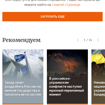
можете найти на
главной странице
.
ЗАГРУЗИТЬ ЕЩЕ
Рекомендуем
1
/
14
В российско-
Запад хочет
украинском
Ненави
раздробить Россию на
конфликте наступил
национ
мелкие государства и
мрачный переломный
украин
поглотить ее по частям
момент
банде