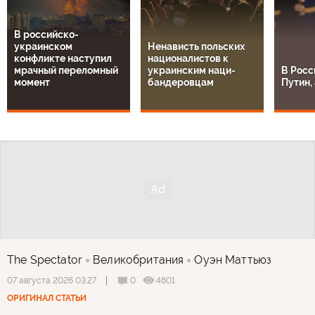
В российско-
украинском
Ненависть польских
конфликте наступил
националистов к
мрачный переломный
украинским наци-
В Росс
момент
бандеровцам
Путин, 
The Spectator
Великобритания
Оуэн Маттьюз
0
4801
07 августа 2026 03:27
ОРИГИНАЛ СТАТЬИ