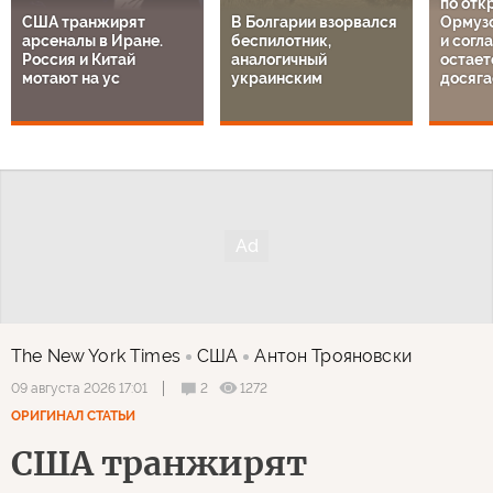
по отк
США транжирят
В Болгарии взорвался
Ормузс
арсеналы в Иране.
беспилотник,
и согл
Россия и Китай
аналогичный
остает
мотают на ус
украинским
досяга
The New York Times
США
Антон Трояновски
2
1272
09 августа 2026 17:01
ОРИГИНАЛ СТАТЬИ
США транжирят