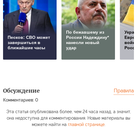
По бежавшему из
Украи
Песков: СВО может
России Надеждину*
Европ
завершиться в
нанесли новый
войну
ближайшие часы
удар
Росс
Обсуждение
Правила
Комментариев: 0
Эта статья опубликована более, чем 24 часа назад, а значит,
она недоступна для комментирования. Новые материалы вы
можете найти на
главной странице
.