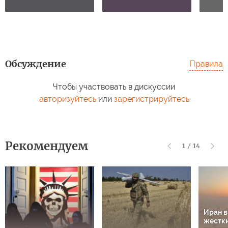
Обсуждение
Правила
Чтобы участвовать в дискуссии
авторизуйтесь
или
зарегистрируйтесь
Рекомендуем
1
/
14
Иран 
жестки