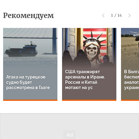
Рекомендуем
1
/
14
США транжирят
В Болг
Атака на турецкое
арсеналы в Иране.
беспил
судно будет
Россия и Китай
аналог
рассмотрена в Гааге
мотают на ус
украи