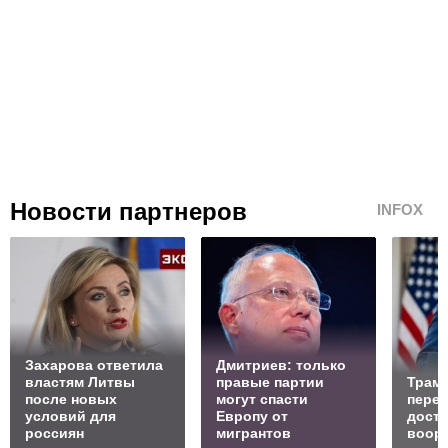
Новости партнеров
INFOX
Захарова ответила
Дмитриев: только
властям Литвы
правые партии
Трамп
после новых
могут спасти
перед
условий для
Европу от
доста
россиян
мигрантов
воор