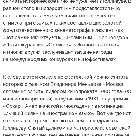
снимать историческое кино не хуже, чем в Голливуде. В
равной степени невероятным представляется мне
соперничество с американским кино в качестве
стимула при съемках таких составляющих золотой
фонд отечественного кинематографа кинолент, как
«Тот самый Мюнхгаузен», «Белый Бим — черное ухо»,
«Летят журавли», «Сталкер», «Иваново детство»
и многих других, заслуживших высшие награды
на международных конкурсах и кинофестивалях.
К слову, в этом смысле показательной можно считать
историю с фильмом Владимира Меньшова «Москва
слезам не верит», лидером кинопроката 1980 года (90
миллионов зрителей), получившим в 1981 году премию
«Оскар» Американской киноакадемии в номинации
«лучший фильм на иностранном языке». Вот уж где нет
и намека на стремление хоть в чем-то подражать
Голливуду. Снятый целиком на материале из советской
реальности, фильм, тем не менее, заслужил признание