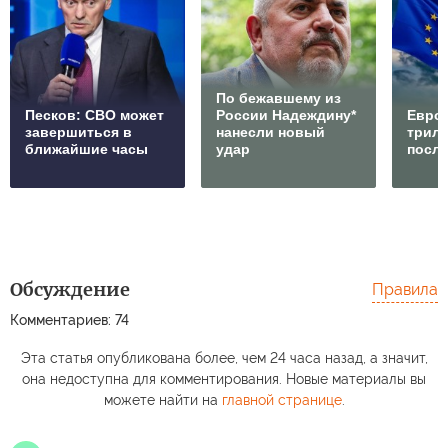
По бежавшему из
Песков: СВО может
России Надеждину*
Европ
завершиться в
нанесли новый
трилл
ближайшие часы
удар
посл
Обсуждение
Правила
Комментариев: 74
Эта статья опубликована более, чем 24 часа назад, а значит,
она недоступна для комментирования. Новые материалы вы
можете найти на
главной странице
.