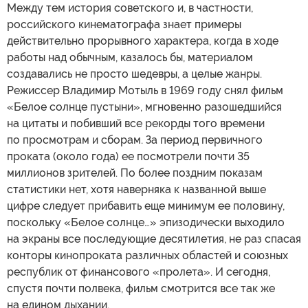
Между тем история советского и, в частности,
российского кинематографа знает примеры
действительно прорывного характера, когда в ходе
работы над обычным, казалось бы, материалом
создавались не просто шедевры, а целые жанры.
Режиссер Владимир Мотыль в 1969 году снял фильм
«Белое солнце пустыни», мгновенно разошедшийся
на цитаты и побивший все рекорды того времени
по просмотрам и сборам. За период первичного
проката (около года) ее посмотрели почти 35
миллионов зрителей. По более поздним показам
статистики нет, хотя наверняка к названной выше
цифре следует прибавить еще минимум ее половину,
поскольку «Белое солнце…» эпизодически выходило
на экраны все последующие десятилетия, не раз спасая
конторы кинопроката различных областей и союзных
республик от финансового «пролета». И сегодня,
спустя почти полвека, фильм смотрится все так же
на едином дыхании.