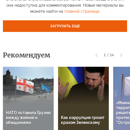
она недоступна для комментирования. Новые материалы вы
можете найти на
главной странице
.
ЗАГРУЗИТЬ ЕЩЕ
Рекомендуем
1
/
14
<Мнен
террит
НАТО оставила Грузию
решит
между войной и
Как коррупция грозит
протес
обещаниями
крахом Зеленскому
"Остро