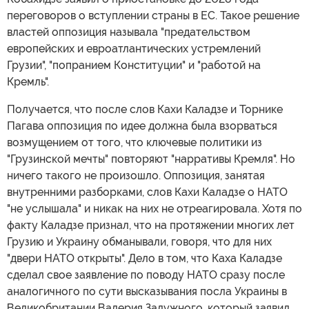
переговоров о вступлении страны в ЕС. Такое решение
властей оппозиция называла "предательством
европейских и евроатлантических устремлений
Грузии", "попранием Конституции" и "работой на
Кремль".
Получается, что после слов Кахи Каладзе и Торнике
Пагава оппозиция по идее должна была взорваться
возмущением от того, что ключевые политики из
"Грузинской мечты" повторяют "нарративы Кремля". Но
ничего такого не произошло. Оппозиция, занятая
внутренними разборками, слов Кахи Каладзе о НАТО
"не услышала" и никак на них не отреагировала. Хотя по
факту Каладзе признал, что на протяжении многих лет
Грузию и Украину обманывали, говоря, что для них
"двери НАТО открыты". Дело в том, что Каха Каладзе
сделал свое заявление по поводу НАТО сразу после
аналогичного по сути высказывания посла Украины в
Великобритании Валерия Залужного, который заявил,