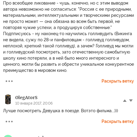
Про всеобщее ликование - чушь, конечно, но с этим выводом
автора невозможно не согласиться: "Россия с ее природными,
материальными, интеллектуальными и творческими ресурсами
не просто может — она обязана во всем быть первой, не
повторяя чужие успехи, а продуцируя собственные."
Подпписуюсь - ну наконец-то научились голливудить (Викинга
не видела, сужу по 28-и панфиловцам - голливуд голливудом,
неплохой, крепкий такой голливуд), а зачем? Голливуд мы могли
и голливудский посмотреть, зато отечественную самобытную
школу кино потеряли, а в ней было много интересного и
ценного, могли бы развить и обрести уникальное конкурентное
преимущество в мировом кино.
Раскрыть ветку
OlegAtorS
10 января 2017, 20:06
Лучше посмотреть Девушка в поезде. Вотэто фильма...)))
Раскрыть ветку