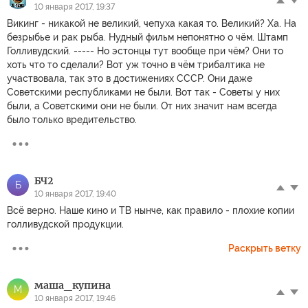
10 января 2017, 19:37
Викинг - никакой не великий, чепуха какая то. Великий? Ха. На
безрыбье и рак рыба. Нудный фильм непонятно о чём. Штамп
Голливудский. ----- Но эстонцы тут вообще при чём? Они то
хоть что то сделали? Вот уж точно в чём трибалтика не
участвовала, так это в достижениях СССР. Они даже
Советскими республиками не были. Вот так - Советы у них
были, а Советскими они не были. От них значит нам всегда
было только вредительство.
БЧ2
Б
10 января 2017, 19:40
Всё верно. Наше кино и ТВ нынче, как правило - плохие копии
голливудской продукции.
Раскрыть ветку
маша_купина
М
10 января 2017, 19:46