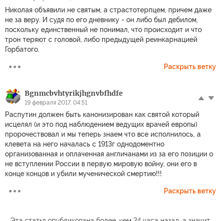
Николая объявили не святым, а страстотерпцем, причем даже
не за веру. И судя по его дневнику - он либо был дебилом,
поскольку единственный не понимал, что происходит и что
трон теряют с головой, либо предыдущей реинкарнацией
Горбатого.
Раскрыть ветку
Bgnmcbvhtyrikjhgnvbfhdfe
19 февраля 2017, 04:51
Распутин должен быть канонизирован как святой который
исцелял (и это под наблюдением ведущих врачей европы)
пророчествовал и мы теперь знаем что все исполнилось, а
клевета на него началась с 1913г однодоментно
организованная и оплаченная англичанами из за его позиции о
не вступлении России в первую мировую войну, они его в
конце концов и убили мученической смертию!!!
Раскрыть ветку
Эта статья опубликована более, чем 24 часа назад, а значит,