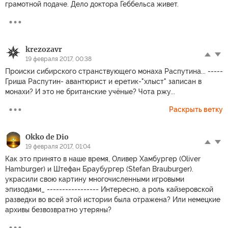
грамотной подаче. Дело доктора Геббельса живет.
krezozavr
19 февраля 2017, 00:38
Происки сибирского странствующего монаха Распутина... -----
Гриша Распутин- авантюрист и еретик-"хлыст" записан в
монахи? И это не британские учёные? Чота ржу...
Раскрыть ветку
Okko de Dio
19 февраля 2017, 01:04
Как это принято в наше время, Оливер Хамбургер (Oliver
Hamburger) и Штефан Браубургер (Stefan Brauburger).
украсили свою картину многочисленными игровыми
эпизодами_ ----------------- Интересно, а роль кайзеровской
разведки во всей этой истории была отражена? Или немецкие
архивы безвозвратно утеряны?