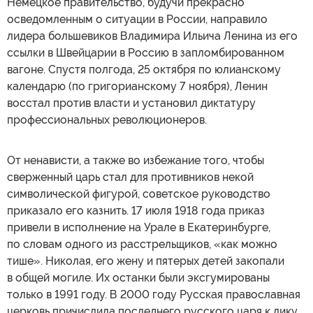
Немецкое правительство, будучи прекрасно
осведомленным о ситуации в России, направило
лидера большевиков Владимира Ильича Ленина из его
ссылки в Швейцарии в Россию в запломбированном
вагоне. Спустя полгода, 25 октября по юлианскому
календарю (по григорианскому 7 ноября), Ленин
восстал против власти и установил диктатуру
профессиональных революционеров.
От ненависти, а также во избежание того, чтобы
сверженный царь стал для противников некой
символической фигурой, советское руководство
приказало его казнить. 17 июля 1918 года приказ
привели в исполнение на Урале в Екатеринбурге,
по словам одного из расстрельщиков, «как можно
тише». Николая, его жену и пятерых детей закопали
в общей могиле. Их останки были эксгумированы
только в 1991 году. В 2000 году Русская православная
церковь причислила последнего русского царя к лику