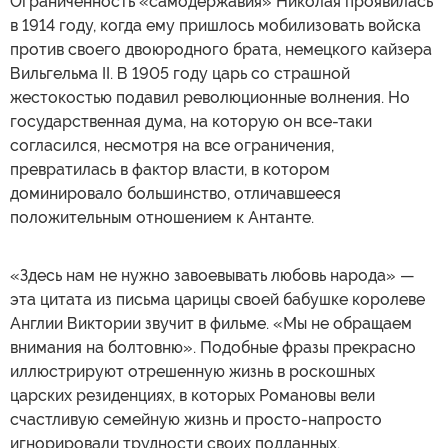
Ограниченность «самодержавия» Николая проявилась
в 1914 году, когда ему пришлось мобилизовать войска
против своего двоюродного брата, немецкого кайзера
Вильгельма II. В 1905 году царь со страшной
жестокостью подавил революционные волнения. Но
государственная дума, на которую он все-таки
согласился, несмотря на все ограничения,
превратилась в фактор власти, в котором
доминировало большинство, отличавшееся
положительным отношением к Антанте.
«Здесь нам не нужно завоевывать любовь народа» —
эта цитата из письма царицы своей бабушке королеве
Англии Виктории звучит в фильме. «Мы не обращаем
внимания на болтовню». Подобные фразы прекрасно
иллюстрируют отрешенную жизнь в роскошных
царских резиденциях, в которых Романовы вели
счастливую семейную жизнь и просто-напросто
игнорировали трудности своих подданных.