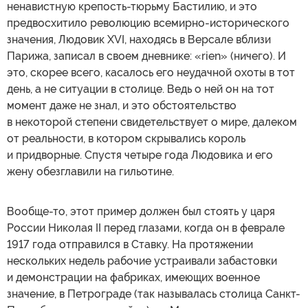
ненавистную крепость-тюрьму Бастилию, и это
предвосхитило революцию всемирно-исторического
значения, Людовик XVI, находясь в Версале вблизи
Парижа, записал в своем дневнике: «rien» (ничего). И
это, скорее всего, касалось его неудачной охоты в тот
день, а не ситуации в столице. Ведь о ней он на тот
момент даже не знал, и это обстоятельство
в некоторой степени свидетельствует о мире, далеком
от реальности, в котором скрывались король
и придворные. Спустя четыре года Людовика и его
жену обезглавили на гильотине.
Вообще-то, этот пример должен был стоять у царя
России Николая II перед глазами, когда он в феврале
1917 года отправился в Ставку. На протяжении
нескольких недель рабочие устраивали забастовки
и демонстрации на фабриках, имеющих военное
значение, в Петрограде (так называлась столица Санкт-