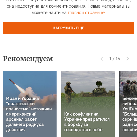
она недоступна для комментирования. Новые материалы вы
можете найти на
главной странице
.
ЗАГРУЗИТЬ ЕЩЕ
Рекомендуем
1
/
14
Иран и Украина
Бежен
“практически
либер
полностью” истощили
YouTub
американский
Как конфликт на
"Больш
арсенал ракет
Украине превратился
сирий
дальнего радиуса
в борьбу за
ради с
действия
господство в небе
пособи