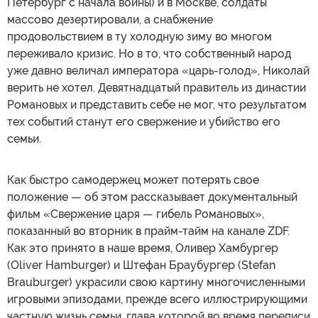
Петербург с начала войны) и в Москве, солдаты
массово дезертировали, а снабжение
продовольствием в ту холодную зиму во многом
переживало кризис. Но в то, что собственный народ
уже давно величал императора «царь-голод», Николай
верить не хотел. Девятнадцатый правитель из династии
Романовых и представить себе не мог, что результатом
тех событий станут его свержение и убийство его
семьи.
Как быстро самодержец может потерять свое
положение — об этом рассказывает документальный
фильм «Свержение царя — гибель Романовых»,
показанный во вторник в прайм-тайм на канале ZDF.
Как это принято в наше время, Оливер Хамбургер
(Oliver Hamburger) и Штефан Браубургер (Stefan
Brauburger) украсили свою картину многочисленными
игровыми эпизодами, прежде всего иллюстрирующими
частную жизнь семьи, глава которой во время переписи