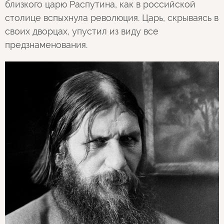
близкого царю Распутина, как в российской
столице вспыхнула революция. Царь, скрываясь в
своих дворцах, упустил из виду все
предзнаменования.