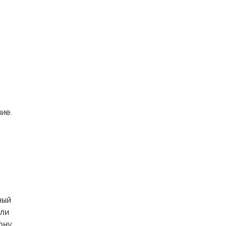
я
ие.
ный
сли
ону