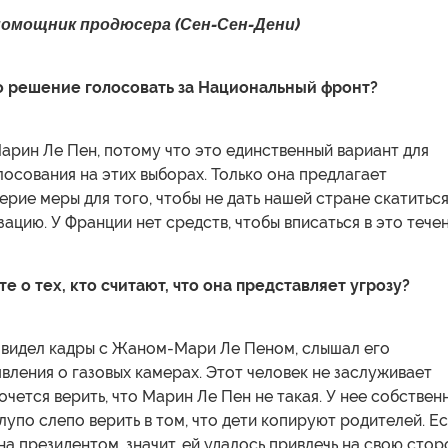
 помощник продюсера (Сен-Сен-Дени)
о решение голосовать за Национальный фронт?
арин Ле Пен, потому что это единственный вариант для
осования на этих выборах. Только она предлагает
рие меры для того, чтобы не дать нашей стране скатитьс
зацию. У Франции нет средств, чтобы вписаться в это течен
е о тех, кто считают, что она представляет угрозу?
я видел кадры с Жаном-Мари Ле Пеном, слышал его
ления о газовых камерах. Этот человек не заслуживает
очется верить, что Марин Ле Пен не такая. У нее собствен
 глупо слепо верить в том, что дети копируют родителей. Е
на президентом, значит, ей удалось привлечь на свою стор