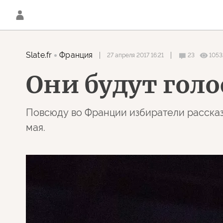
Slate.fr
Франция
27 апреля 2017 16:21
23
1053
Они будут голо
Повсюду во Франции избиратели рассказы
мая.