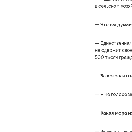
в сельском хозя
— Что вы думает
— Единственная 
не сдержит сво
500 тысяч гражд
— За кого вы го
— Я не голосова
— Какая мера и
— Защита прав ж