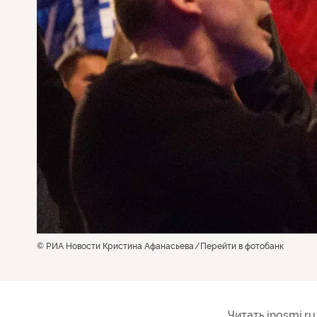
© РИА Новости Кристина Афанасьева
Перейти в фотобанк
Читать inosmi.ru