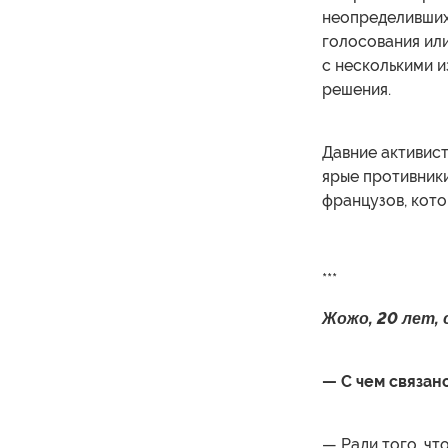
неопределившихс
голосования или
с несколькими и
решения.
Давние активис
ярые противник
французов, кото
***
Жожо, 20 лет, 
— С чем связан
— Ради того, чт