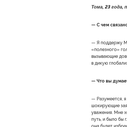
Тома, 23 года,
— С чем связан
— Я поддержу М
«полезного» гол
вызывающие дове
в дикую глобали
— Что вы думает
— Разумеется, 
шокирующие заяв
уважения. Мне х
путь, и было бы
она будет избра