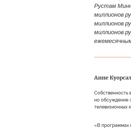
Рустам Минн
миллионов ру
миллионов р
миллионов ру
ежемесячным
Анне Куорсал
Собственность в
но обсуждение 
телевизионных к
«В программах в