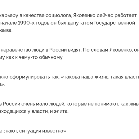
арьеру в качестве социолога, Яковенко сейчас работает
начале 1990-х годов он был депутатом Государственной
зыва.
еравенство люди в России видят. По словам Яковенко, о
му как к чему-то обычному.
о сформулировать так: «такова наша жизнь, такая власт
я».
 в России очень мало людей, которые не понимают, как жив
аходящихся у власти, и элита.
е знают, ситуация известна».