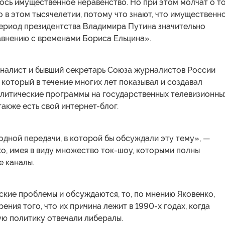
ось имущественное неравенство. Но при этом молчат о то
 в этом тысячелетии, потому что знают, что имущественн
период президентства Владимира Путина значительно
авнению с временами Бориса Ельцина».
рналист и бывший секретарь Союза журналистов России
 который в течение многих лет показывал и создавал
алитические программы на государственных телевизионны
также есть свой интернет-блог.
одной передачи, в которой бы обсуждали эту тему», —
о, имея в виду множество ток-шоу, которыми полны
е каналы.
кие проблемы и обсуждаются, то, по мнению Яковенко,
рения того, что их причина лежит в 1990-х годах, когда
ую политику отвечали либералы.