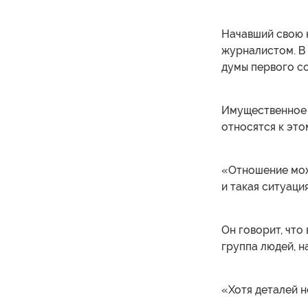
Начавший свою к
журналистом. В 
думы первого со
Имущественное н
относятся к это
«Отношение можн
и такая ситуаци
Он говорит, что
группа людей, н
«Хотя деталей н