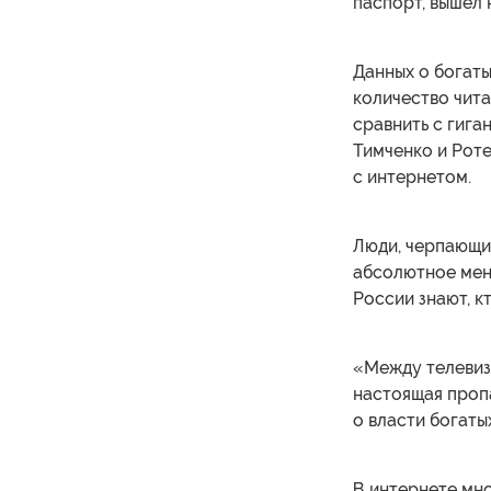
паспорт, вышел 
Данных о богаты
количество чит
сравнить с гига
Тимченко и Рот
с интернетом.
Люди, черпающи
абсолютное мень
России знают, к
«Между телевиз
настоящая проп
о власти богаты
В интернете мн