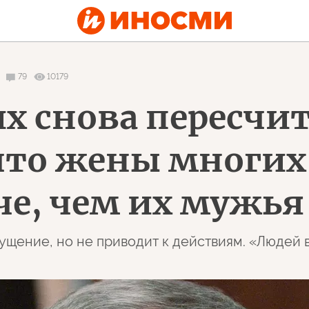
79
10179
их снова пересчи
что жены многи
че, чем их мужья
ущение, но не приводит к действиям. «Людей в