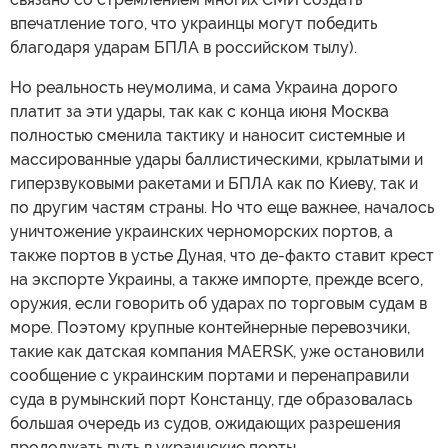
впечатление того, что украинцы могут победить
благодаря ударам БПЛА в российском тылу).
Но реальность неумолима, и сама Украина дорого
платит за эти удары, так как с конца июня Москва
полностью сменила тактику и наносит системные и
массированные удары баллистическими, крылатыми и
гиперзвуковыми ракетами и БПЛА как по Киеву, так и
по другим частям страны. Но что еще важнее, началось
уничтожение украинских черноморских портов, а
также портов в устье Дуная, что де-факто ставит крест
на экспорте Украины, а также импорте, прежде всего,
оружия, если говорить об ударах по торговым судам в
море. Поэтому крупные контейнерные перевозчики,
такие как датская компания MAERSK, уже остановили
сообщение с украинским портами и перенаправили
суда в румынский порт Констанцу, где образовалась
большая очередь из судов, ожидающих разрешения
продолжать путь в украинские порты.