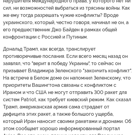
нарушителя международного права, у которого нет ни
сил, ни возможностей выбраться из трясины войны. Как
же ему тогда разрешать чужие конфликты? Вроде
украинского, который, честно говоря, начинал не он, а
его предшественник Джо Байден в рамках общей
конфронтации с Россией и Путиным.
Дональд Трамп, как всегда, транслирует
противоречивые послания. Если всего месяц назад он
заявлял, что "верит в победу Украины", то сейчас он
призывает Владимира Зеленского "закончить конфликт".
На встрече в Белом доме он напомнил Зеленскому, что
приоритеты Вашингтона связаны с конфликтом с
Ираном и что США не могут отправить 300 ракет для
систем Patriot, как требует киевский режим. Как сказал
Трамп, американская армия сама страдает от
дефицита этих ракет, а также большого ущерба,
который Иран наносит своими ракетами и дронами. Об
этом сообщает хорошо информированный портал