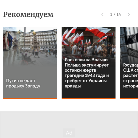
Рекомендуем
1
/
14
Раскопки на Волыни:
Польша эксгумирует
Госуда
останки жертв
США с
трагедии 1943 года и
растет:
Путин не дает
требует от Украины
стране
продыху Западу
правды
истори