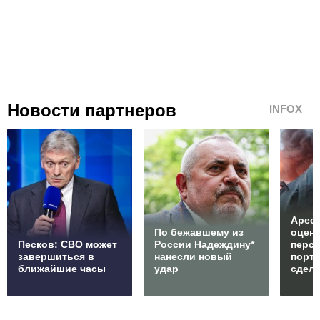
Новости партнеров
INFOX
Арест
По бежавшему из
оцен
Песков: СВО может
России Надеждину*
перс
завершиться в
нанесли новый
порто
ближайшие часы
удар
сдел