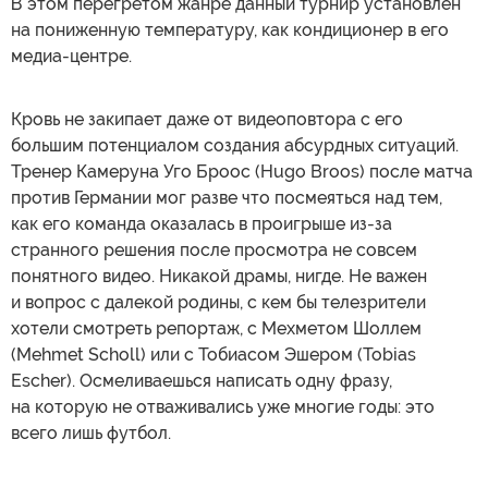
В этом перегретом жанре данный турнир установлен
на пониженную температуру, как кондиционер в его
медиа-центре.
Кровь не закипает даже от видеоповтора с его
большим потенциалом создания абсурдных ситуаций.
Тренер Камеруна Уго Броос (Hugo Broos) после матча
против Германии мог разве что посмеяться над тем,
как его команда оказалась в проигрыше из-за
странного решения после просмотра не совсем
понятного видео. Никакой драмы, нигде. Не важен
и вопрос с далекой родины, с кем бы телезрители
хотели смотреть репортаж, с Мехметом Шоллем
(Mehmet Scholl) или с Тобиасом Эшером (Tobias
Escher). Осмеливаешься написать одну фразу,
на которую не отваживались уже многие годы: это
всего лишь футбол.