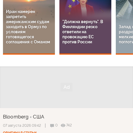
Иран намерен
запретить
американским судам
"Должна вернуть". В
заходить в Ормуз по
Финляндии резко
Запад 
условиям
ответили на
раздро
готовящегося
провокацию ЕС
мелкие
соглашения с Оманом
против России
поглот
Bloomberg
США
0
742
07 августа 2026 09:42
ОРИГИНАЛ СТАТЬИ