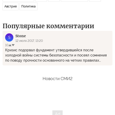
Австрия
Политика
Популярные комментарии
Stоne
S
12 июля 2017, 13:20
10
Кризис подорвал фундамент утвердившейся после
холодной войны системы безопасности и посеял сомнения
по поводу прочности основанного на четких правилах
режима отношений наших стран. __________ Когда
Югославию бомбили, то ничего не подрывали. Наоборот,
цементировали. Все-таки, колониалистское мышление из
Новости СМИ2
западного сознания выбить невозможно.