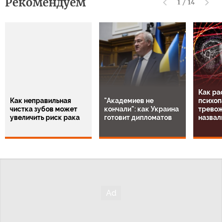
Рекомендуем
1
/
14
Как ра
Как неправильная
"Академиев не
психоп
чистка зубов может
кончали": как Украина
тревож
увеличить риск рака
готовит дипломатов
назвал