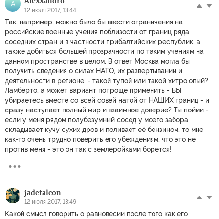
Alexxandro
A
12 июля 2017, 13:44
Так, например, можно было бы ввести ограничения на
российские военные учения поблизости от границ ряда
соседних стран и в частности прибалтийских республик, а
также добиться большей прозрачности по таким учениям на
данном пространстве в целом. В ответ Москва могла бы
получить сведения о силах НАТО, их развертывании и
деятельности в регионе. - такой тупой или такой хитро.опый?
Ламберто, а может вариант попроще применить - ВЫ
убираетесь вместе со всей совей натой от НАШИХ границ - и
сразу наступает полный мир и взаимное доверие? Ты пойми -
если у меня рядом полубезумный сосед у моего забора
складывает кучу сухих дров и поливает её бензином, то мне
как-то очень трудно поверить его убеждениям, что это не
против меня - это он так с землеройками борется!
jadefalcon
12 июля 2017, 13:49
Какой смысл говорить о равновесии после того как его