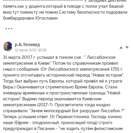
--------------------------------------------- У западных деятелей
память,как у доцента,который в поезде с полки упал башкой
вниз:тут помню,ту не помню.Систему безопасности подорвали
бомбардировки Югославии
р.Б.Леонид
12 июля 2017, 16:39
31 марта 2007 г. услышал в тонком сне : " Лиссабонское
землетрясение в Киеве." Потом по справочникам проявил
смысл сообщения. (От Лиссабонского землетрясения 1755 г.
принято отсчитывать исторический период "Новая история".
Тогда был выбран путь Европы, который привёл её к утрате
Веры.) Оканчивается стремительно Время Европы. Стали
очевидны временные и пространственные границы "Новой
истории" Видимо период оканчивается Киевским
землетрясением (2017-?). Просветители тогда ехидно
спрашивали: "Зачем милосердный Бог разрушил Лиссабон ?"
Теперь услышим ответ. От Первоисточника. Господь колено
наше (Ефрем - плодоносный, приносящий плод) строго
предупреждал в Писании - "не ходить путём филистимским