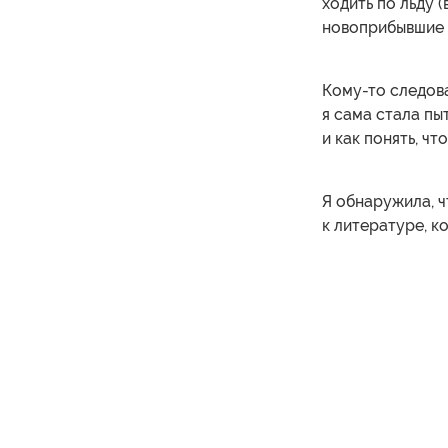
ходить по льду 
новоприбывшие 
Кому-то следова
я сама стала пы
и как понять, чт
Я обнаружила, ч
к литературе, к