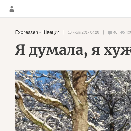
Expressen
Швеция
18 июля 2017 04:28
46
40
Я думала, я ху