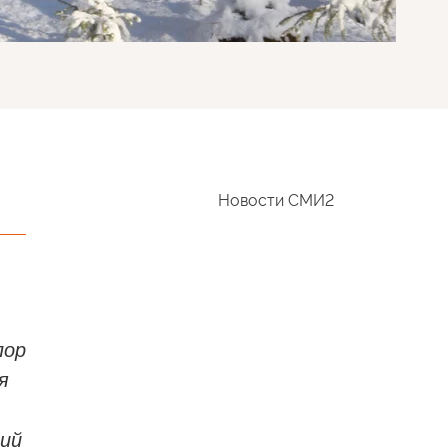
Новости СМИ2
пор
я
щий