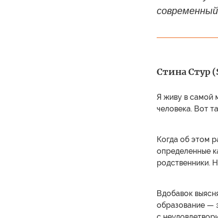
современный 
Стина Стур (S
Я живу в самой 
человека. Вот та
Когда об этом р
определенные ка
родственники. Н
Вдобавок выясня
образование — э
с неудовлетвор