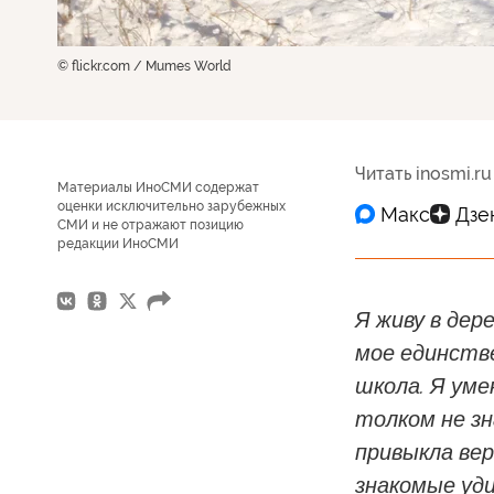
© flickr.com / Mumes World
Читать inosmi.ru
Материалы ИноСМИ содержат
оценки исключительно зарубежных
СМИ и не отражают позицию
редакции ИноСМИ
Я живу в дер
мое единстве
школа. Я уме
толком не зн
привыкла вер
знакомые уд