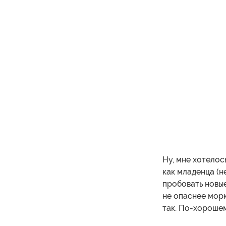
Ну, мне хотелос
как младенца (н
пробовать новые
не опаснее морк
так. По-хорошем