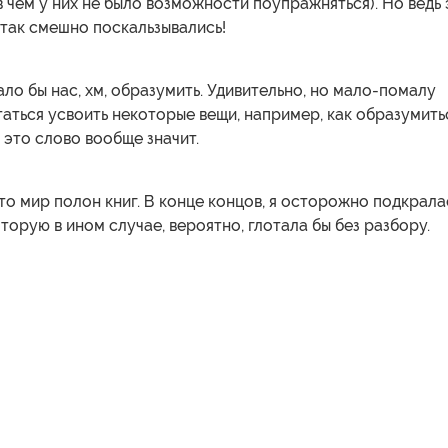
(в чем у них не было возможности поупражняться). Но ведь 
так смешно поскальзывались!
ло бы нас, хм, образумить. Удивительно, но мало-помалу
таться усвоить некоторые вещи, например, как образумить
о это слово вообще значит.
то мир полон книг. В конце концов, я осторожно подкрала
оторую в ином случае, вероятно, глотала бы без разбору.