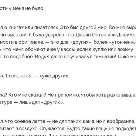
ти у меня не было.
л о книгах или писателях. Это был другой мир. Во мне выр
ьно высокий. Я была уверена, что Джейн Остен или Джеймс
ности в оригинале, — это для «других», более «утонченн
ь, что меня обсмеют еще у кассы, если я куплю или возьму
о-то подобное. Ведь я даже не училась в гимназии! Тоже мн
а. Такие, как я, — хуже других.
яла? Кто мне сказал? Не припомню, чтобы хоть раз слышала
атура — лишь для «других».
, что соевое латте — не для таких, как я, но я вообразила,
витает в воздухе. Сгущается. Будто такие вещи не подходят
ть раз водил трактор. Да, я все еще немного тупица.