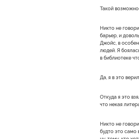
Такой возможнос
Никто не говори
барьер, и довол
Джойс, в особен
людей. Я боялас
в библиотеке чт
Да, я в это верил
Откуда я это вз
что некая литер
Никто не говорил
будто это само 
ну, тому, кто хо