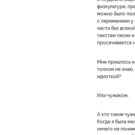
физкультуре, пр
можно было полу
с переменами у 
части без всяк
текстам песен и
просачивается н
Мне пришлось на
толком не знаю,
идиоткой?
Или чужаком.
А кто такие чуж
Когда я была ма
ничего не поним