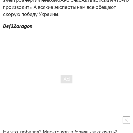
электроэнергии невозможно снабжать войска и что-то
производить. А всякие эксперты нам все обещают
скорую победу Украины.
Def32aragon
Ну что, победил? Мир-то когда будешь заключать?