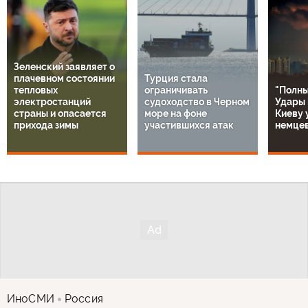
Зеленский заявляет о
плачевном состоянии
Турция стала
тепловых
ограничивать
"Полны
электростанций
судоходство в Черном
Удары 
страны и опасается
море на фоне
Киеву 
прихода зимы
участившихся атак
немце
ИноСМИ
Россия