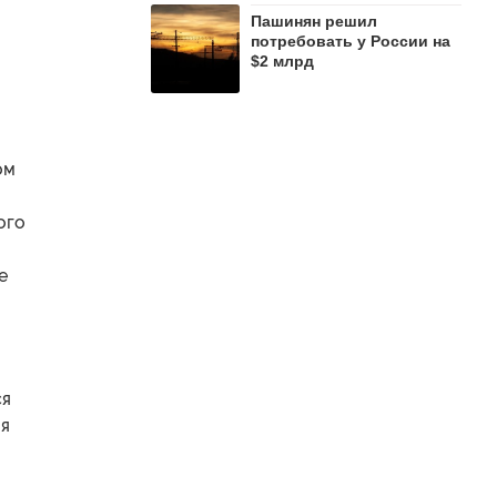
Пашинян рeшил
потребовать у России на
$2 млрд
ом
ого
е
ся
ля