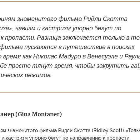
оиням знаменитого фильма Ридли Скотта
иза», чавизм и кастризм упорно бегут по
к пропасти. Разница заключается только в то
 фильма пускаются в путешествие в поисках
о время как Николас Мадуро в Венесуэле и Раул
убе просто тянут время, чтобы закрутить га
ических режимов.
нер (Gina Montaner)
м знаменитого фильма Ридли Скотта (Ridley Scott) «Тель
м и кастризм упорно бегут по направлению к пропасти.