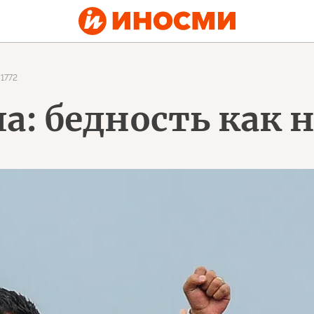
1772
ла: бедность как 