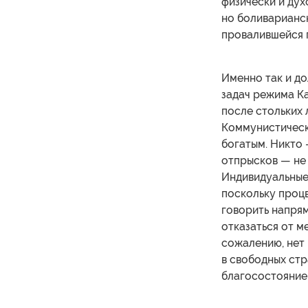
физически и дух
но боливарианс
провалившейся 
Именно так и до
задач режима Ка
после стольких 
Коммунистическа
богатым. Никто
отпрысков — не 
Индивидуальные
поскольку процв
говорить напрям
отказаться от м
сожалению, нет
в свободных стр
благосостояние