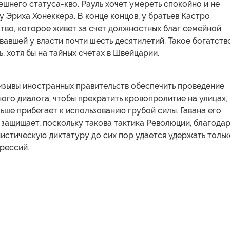
шнего статуса-кво. Рауль хочет умереть спокойно и не
у Эриха Хонеккера. В конце концов, у братьев Кастро
тво, которое живет за счет должностных благ семейной
вавшей у власти почти шесть десятилетий. Такое богатств
, хотя бы на тайных счетах в Швейцарии.
изывы иностранных правительств обеспечить проведение
го диалога, чтобы прекратить кровопролитие на улицах,
ше прибегает к использованию грубой силы. Гавана его
защищает, поскольку такова тактика Революции, благода
истическую диктатуру до сих пор удается удержать тольк
рессий.