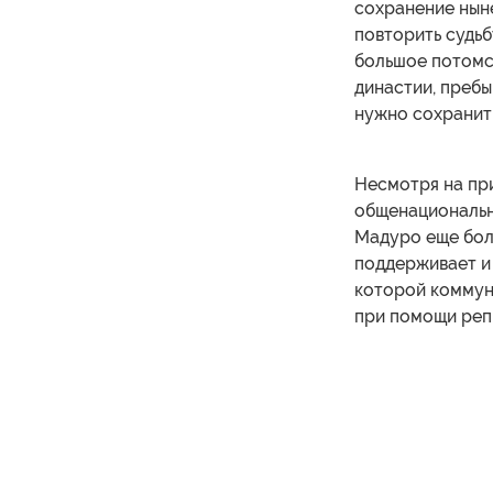
сохранение ныне
повторить судьб
большое потомс
династии, пребы
нужно сохранить
Несмотря на пр
общенационально
Мадуро еще боль
поддерживает и 
которой коммун
при помощи реп