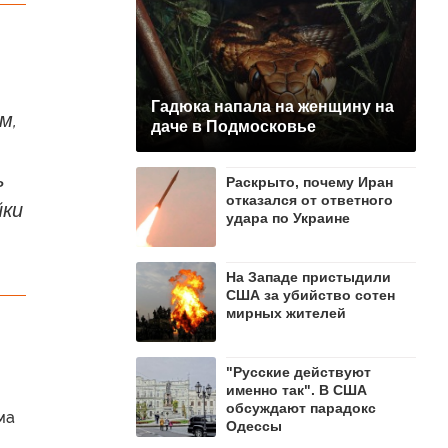
Гадюка напала на женщину на
м,
даче в Подмосковье
ь
Раскрыто, почему Иран
отказался от ответного
йки
удара по Украине
На Западе пристыдили
США за убийство сотен
мирных жителей
"Русские действуют
именно так". В США
обсуждают парадокс
ма
Одессы