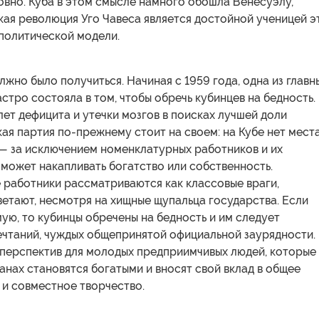
овно. Куба в этом смысле намного обошла Венесуэлу,
кая революция Уго Чавеса является достойной ученицей э
политической модели.
лжно было получиться. Начиная с 1959 года, одна из главн
стро состояла в том, чтобы обречь кубинцев на бедность.
лет дефицита и утечки мозгов в поисках лучшей доли
я партия по-прежнему стоит на своем: на Кубе нет мест
 — за исключением номенклатурных работников и их
может накапливать богатство или собственность.
 работники рассматриваются как классовые враги,
етают, несмотря на хищные щупальца государства. Если
ую, то кубинцы обречены на бедность и им следует
ечтаний, чуждых общепринятой официальной заурядности.
 перспектив для молодых предприимчивых людей, которые
анах становятся богатыми и вносят свой вклад в общее
 и совместное творчество.