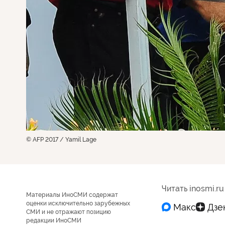
© AFP 2017 / Yamil Lage
Читать inosmi.ru
Материалы ИноСМИ содержат
оценки исключительно зарубежных
СМИ и не отражают позицию
редакции ИноСМИ