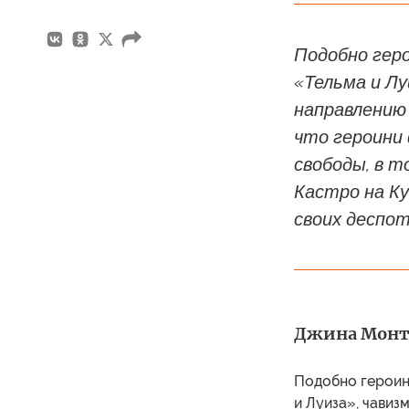
Подобно гер
«Тельма и Лу
направлению 
что героини
свободы, в т
Кастро на К
своих деспот
Джина Монта
Подобно героиня
и Луиза», чавиз