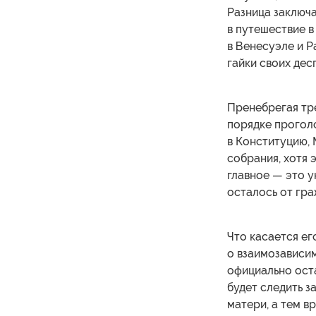
Разница заключа
в путешествие в
в Венесуэле и Р
гайки своих дес
Пренебрегая тр
порядке прогол
в Конституцию,
собрания, хотя 
главное — это у
осталось от гра
Что касается ег
о взаимозависим
официально оста
будет следить з
матери, а тем в