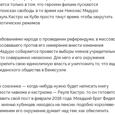
ется только в том, что героини фильма пускаются
 поисках свободы, в то время как Николас Мадуро
ауль Кастро на Кубе просто тянут время, чтобы закрутить
потических режимов.
ебованиями народа о проведении референдума, в массов
осовавшего против его намерения внести изменения
 Мадуро собирается провести выборы членов учредительн
это совершенно незаконно. Для него и его окружения
крепить свою единоличную власть и уничтожить то, что ещ
жданского общества в Венесуэле.
о союзника — когда-нибудь нужно будет написать книгу
ости чавизма и кастризма — Рауля Кастро, то он готовит
вить свой пост в феврале 2018 года. Младший брат Фиде
а жизнью кубинцев, находясь на пенсии, подобно королеве-
ременем его окружение думает над тем, как обеспечить