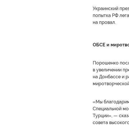
Украинский през
попытка РФ лега
на провал.
ОБСЕ и миротв
Порошенко посл
в увеличении п
на Донбассе и 
миротворческой
«Мы благодарим
Специальной мо
Турции», — ска
совета высокого