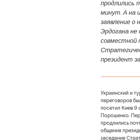
продлились п
минут. А на 
заявление о 
Эрдогана не 
совместной 
Стратегичес
президент за
Украинский и ту
переговоров бы
посетил Киев 9 
Порошенко. Пер
продлились почт
общения презид
заседание Страт