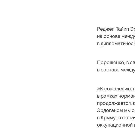
Реджеп Тайип Э
на основе межд
в дипломатичес
Порошенко, в св
в составе межд
«К сожалению, н
в рамках норма
продолжается, к
Эрдоганом мы о
в Крыму, котора
оккупационной в