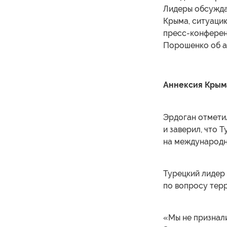
Лидеры обсужда
Крыма, ситуацию
пресс-конферен
Порошенко об а
Аннексия Крым
Эрдоган отмети
и заверил, что 
на международн
Турецкий лидер 
по вопросу тер
«Мы не признал