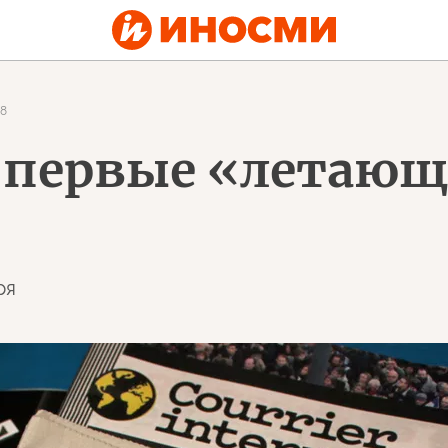
8
 первые «летающ
ря