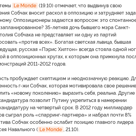
 темы
Le Monde
(19.10) отмечает, что выдвинув свою
ения Собчак вносит раскол в оппозицию и затрудняет зада
ному. Оппозиционеры задаются вопросом: это спонтанно
 запланированное? 35-летняя дочь бывшего мэра Санкт-
олия Собчака не представляет ни одну из партий
осовать «против всех». Богатая светская львица, бывшая
едущая, русская «Пэрис Хилтон» всегда стояла одной но
гой в оппозиционных кругах, к которым она примкнула пос
онстраций 2011-2012 годов.
ость пробуждает скептицизм и неоднозначную реакцию. Д
енность г-жи Собчак, которая мотивировала свое решени
ить «новому поколению» выразить себя, реальна. Другие
 кандидатура позволит Путину укрепиться в намерении
кандидатуру на четвертый срок. В 2012 году миллиардер
в сыграл роль «спарринг-партнера» и набрал почти 8%
атива Собчак особенно ослабит позицию главного лидера
ея Навального (
Le Monde
, 21.10).