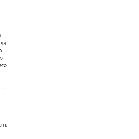
м
мля
о
По
его
ы —
ать