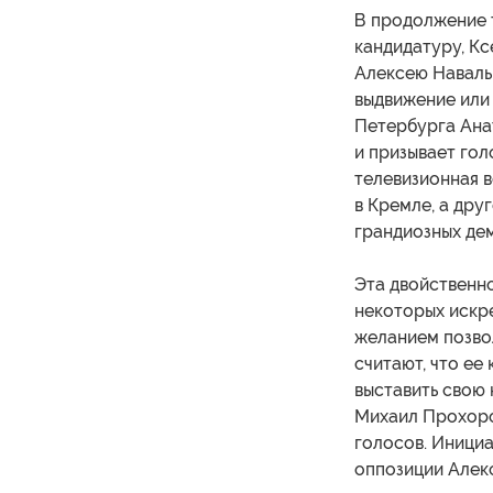
В продолжение
кандидатуру, Кс
Алексею Наваль
выдвижение или
Петербурга Анат
и призывает гол
телевизионная в
в Кремле, а дру
грандиозных дем
Эта двойственн
некоторых искр
желанием позвол
считают, что ее
выставить свою 
Михаил Прохоро
голосов. Иници
оппозиции Алекс