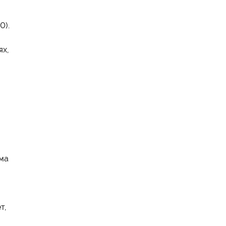
0).
ях,
ема
т,