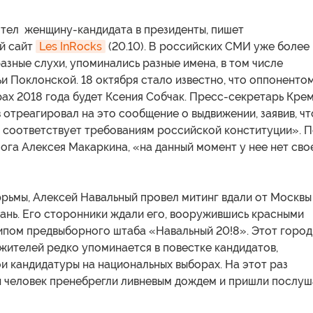
отел женщину-кандидата в президенты, пишет
й сайт
Les InRocks
(20.10). В российских СМИ уже более
азные слухи, упоминались разные имена, в том числе
и Поклонской. 18 октября стало известно, что оппоненто
ах 2018 года будет Ксения Собчак. Пресс-секретарь Кре
отреагировал на это сообщение о выдвижении, заявив, чт
 соответствует требованиям российской конституции». 
га Алексея Макаркина, «на данный момент у нее нет сво
юрьмы, Алексей Навальный провел митинг вдали от Москв
ань. Его сторонники ждали его, вооружившись красными
ипом предвыборного штаба «Навальный 20!8». Этот город
жителей редко упоминается в повестке кандидатов,
и кандидатуры на национальных выборах. На этот раз
н человек пренебрегли ливневым дождем и пришли послуш