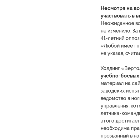
Несмотря на вс
участвовать в 
Неожиданное вст
не изменило. За
41-летний оппоз
«Любой имеет пр
не указав, счит
Холдинг «Верто
учебно-боевых
материал на са
заводских испыт
ведомство в ноя
управления, кот
летчика-команди
этого достигает
необходима прак
прозванный в н