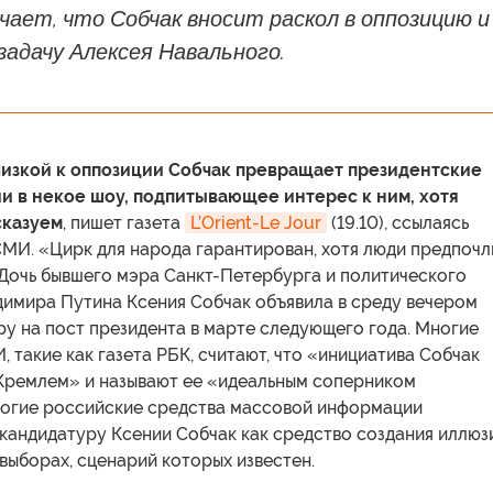
ает, что Собчак вносит раскол в оппозицию и
адачу Алексея Навального.
изкой к оппозиции Собчак превращает президентские
и в некое шоу, подпитывающее интерес к ним, хотя
сказуем
, пишет газета
L’Orient-Le Jour
(19.10), ссылаясь
СМИ. «Цирк для народа гарантирован, хотя люди предпочл
 Дочь бывшего мэра Санкт-Петербурга и политического
димира Путина Ксения Собчак объявила в среду вечером
у на пост президента в марте следующего года. Многие
 такие как газета РБК, считают, что «инициатива Собчак
Кремлем» и называют ее «идеальным соперником
ногие российские средства массовой информации
кандидатуру Ксении Собчак как средство создания иллюз
выборах, сценарий которых известен.