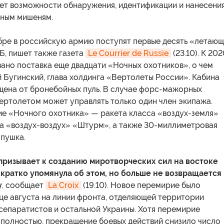
ет возможности обнаружения, идентификации и нанесени
мным мишеням.
ябре в российскую армию поступят первые десять «летаю
Б, пишет также газета
Le Courrier de Russie
(23.10). К 20
ано поставка еще двадцати «Ночных охотников», о чем
 Бугинский, глава холдинга «Вертолеты России». Кабина
щена от бронебойных пуль. В случае форс-мажорных
ертолетом может управлять только один член экипажа.
е «Ночного охотника» — ракета класса «воздух-земля»
та «воздух-воздух» «Штурм», а также 30-миллиметровая
 пушка.
призывает к созданию миротворческих сил на востоке
 кратко упомянула об этом, но больше не возвращается
у
, сообщает
La Croix
(19.10). Новое перемирие было
це августа на линии фронта, отделяющей территории
сепаратистов и остальной Украины. Хотя перемирие
 полностью, прекращение боевых действий снизило число