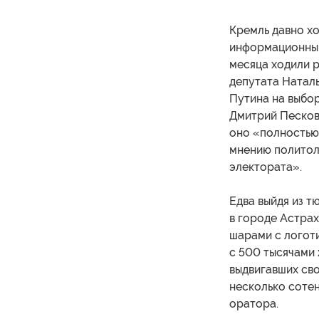
Кремль давно х
информационны
месяца ходили р
депутата Наталь
Путина на выбор
Дмитрий Песков 
оно «полностью
мнению политоло
электората».
Едва выйдя из т
в городе Астрах
шарами с логот
с 500 тысячами 
выдвигавших сво
несколько соте
оратора.