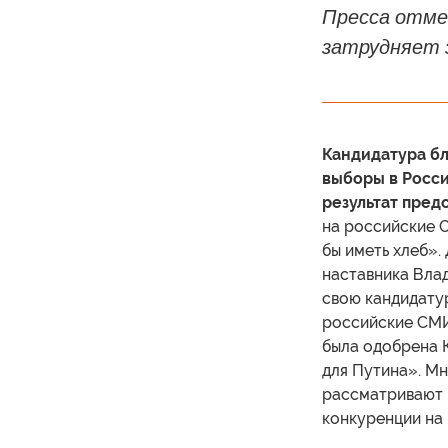
Пресса отмеч
затрудняет з
Кандидатура бл
выборы в Росси
результат пред
на российские 
бы иметь хлеб».
наставника Вла
свою кандидатур
российские СМИ,
была одобрена 
для Путина». М
рассматривают 
конкуренции на 