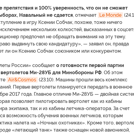
е препятствия и 100% уверенность, что он не сможет
выборах, Навальный не сдается
, отмечает
Le Monde
(24.1
упление в игру Ксении Собчак, похоже, тоже ничего
 исключением нескольких колкостей, высказанных в соцсет
иционер предпочел не обращать внимания на эту тему.
аво выдвинуть свою кандидатуру», — заявил он, правда
ает ли он Ксению Собчак союзником или конкурентом.
леты России» сообщает
о готовности первой партии
 вертолетов Ми-28УБ для Минобороны РФ
. Об этом
йте
Air&Cosmos
(23.10). Машины прошли весь комплекс
аний. Первые вертолеты планируется передать в военное
бре 2017 года. Главное отличие Ми-28УБ — двойная сист
орая позволяет пилотировать вертолет как из кабины
ра экипажа, так и из кабины летчика-оператора. За счет
ся возможность обучения военных летчиков, которым
тика налета на «Ночных охотниках». Кроме того, вертоле
ароде «летающий танк» также оснащен новой авионикой,