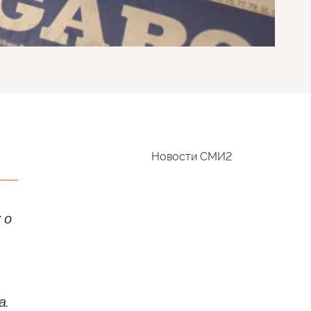
Новости СМИ2
 о
а.