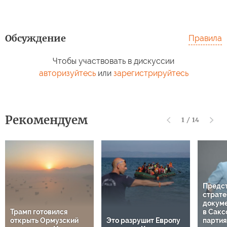
Обсуждение
Правила
Чтобы участвовать в дискуссии
авторизуйтесь
или
зарегистрируйтесь
Рекомендуем
1
/
14
Предс
страте
докуме
Трамп готовился
в Сакс
открыть Ормузский
Это разрушит Европу
парти