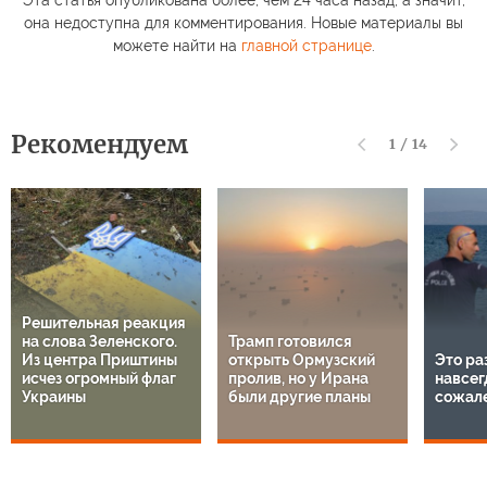
Эта статья опубликована более, чем 24 часа назад, а значит,
она недоступна для комментирования. Новые материалы вы
можете найти на
главной странице
.
Рекомендуем
1
/
14
Решительная реакция
на слова Зеленского.
Трамп готовился
Из центра Приштины
открыть Ормузский
Это ра
исчез огромный флаг
пролив, но у Ирана
навсег
Украины
были другие планы
сожал