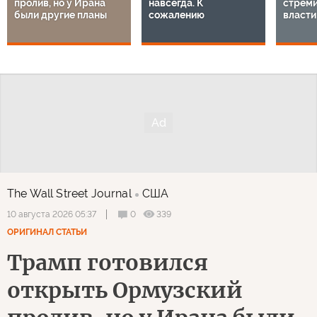
пролив, но у Ирана
навсегда. К
стреми
были другие планы
сожалению
власти
The Wall Street Journal
США
0
339
10 августа 2026 05:37
ОРИГИНАЛ СТАТЬИ
Трамп готовился
открыть Ормузский