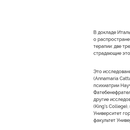
В докладе Итал
о распростране
терапии: две тр
страдающие это
Это исследован
(Annamaria Cat
психиатрии Нау
Фатебенефрателл
другие исследо
(King’s College
Университет го
факультет Униве