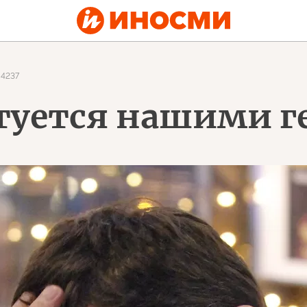
4237
туется нашими 