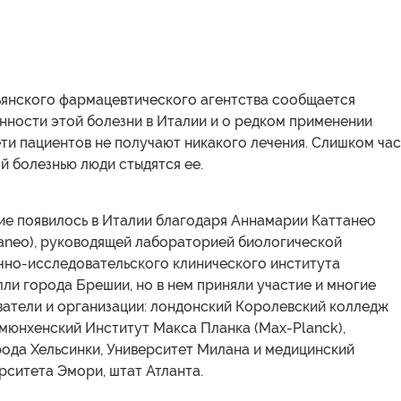
ьянского фармацевтического агентства сообщается
нности этой болезни в Италии и о редком применении
ети пациентов не получают никакого лечения. Слишком ча
й болезнью люди стыдятся ее.
ие появилось в Италии благодаря Аннамарии Каттанео
taneo), руководящей лабораторией биологической
чно-исследовательского клинического института
и города Брешии, но в нем приняли участие и многие
ватели и организации: лондонский Королевский колледж
), мюнхенский Институт Макса Планка (Max-Planck),
рода Хельсинки, Университет Милана и медицинский
рситета Эмори, штат Атланта.