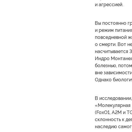
и агрессией.
Вы постоянно гр
и режим питания
повседневной жи
о смерти. Вот н
насчитывается 3
Индро Монтанел
болезнью, потом
вне зависимости
Однако биологич
В исследовании
«Молекулярная п
(FoxO1, A2M и T
склонность к де
наследию самог