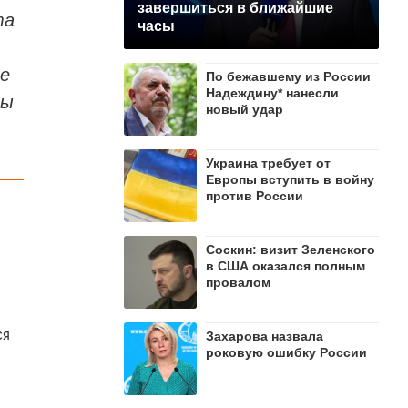
завершиться в ближайшие
та
часы
ие
По бежавшему из России
Надеждину* нанесли
ры
новый удар
Украина требует от
Европы вступить в войну
против России
Соскин: визит Зеленского
в США оказался полным
провалом
ся
Захарова назвала
роковую ошибку России