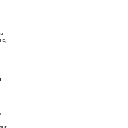
я,
не,
й
ь
олит