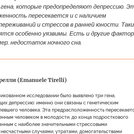
 гена, которые предопределяют депрессию. Э
женность пересекается и с наличием
ереживаний и стрессов в ранней юности. Так
ятся особенно уязвимы. Есть и другие факто
мер, недостаток ночного сна.
елли (Emanuele Tirelli)
икованном исследовании было выявлено три гена,
их депрессию: именно они связаны с генетическим
левшего человека. Эта предрасположенность пересекает
ченным человеком в молодости, до конца подросткового
занным с наиболее значительными стрессовыми
 несчастными случаями, утратами, домогательствами