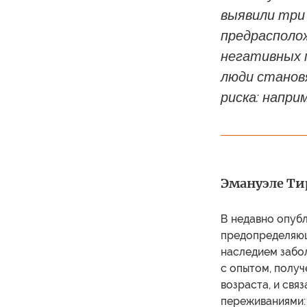
выявили три
предрасполо
негативных п
люди станов
риска: напри
Эмануэле Тир
В недавно опубл
предопределяющ
наследием забо
с опытом, полу
возраста, и свя
переживаниями: