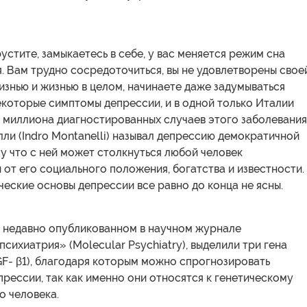
устите, замыкаетесь в себе, у вас меняется режим сна
. Вам трудно сосредоточиться, вы не удовлетворены свое
знью и жизнью в целом, начинаете даже задумываться
екоторые симптомы депрессии, и в одной только Италии
 миллиона диагностированных случаев этого заболевания
ли (Indro Montanelli) называл депрессию демократичной
у что с ней может столкнуться любой человек
 от его социального положения, богатства и известности.
еские основы депрессии все равно до конца не ясны.
, недавно опубликованном в научном журнале
сихиатрия» (Molecular Psychiatry), выделили три гена
GF- β1), благодаря которым можно спрогнозировать
прессии, так как именно они относятся к генетическому
о человека.