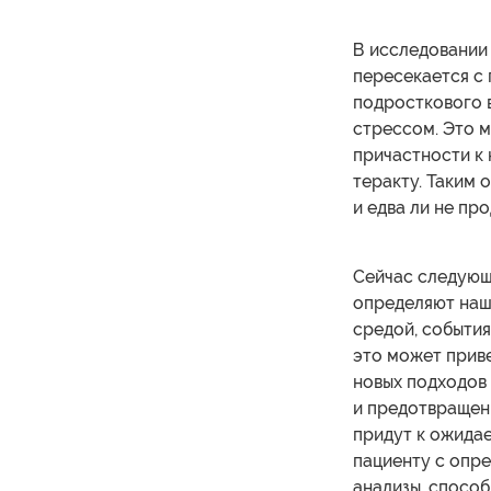
В исследовании
пересекается с 
подросткового в
стрессом. Это м
причастности к
теракту. Таким 
и едва ли не пр
Сейчас следующи
определяют наш
средой, события
это может приве
новых подходов 
и предотвращени
придут к ожидае
пациенту с опр
анализы, способ