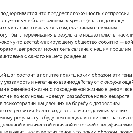
 подчеркивается, что предрасположенность к депрессии
полученным в более раннем возрасте (вплоть до конца
озраста) негативным опытом, связанным с сильным
огут быть переживания в результате издевательств, насили
 какому-то дестабилизирующему общество событию — вой
образом, депрессия может быть связана с нашим прошлым
одиктована с самого нашего рождения.
й шаг состоит в попытке понять, каким образом эти гены
у уязвимость и негативно взаимодействуют с окружающе
ми в семейной жизни, с повседневной жизнью в целом: все
сти к поиску новых молекул, разработке новых лекарств,
в психотерапии, нацеленных на борьбу с депрессией
ю ее развития. Если в ходе этого исследования ученые
мому результату, в будущем специалист сможет назначат
еделенной клинической и личной историей специфические
ные выявить наличие этих генов, что, таким образом, позв