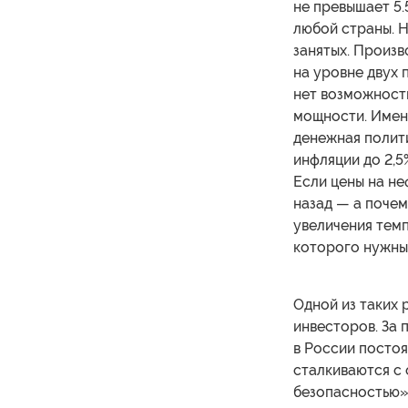
не превышает 5.
любой страны. Н
занятых. Произ
на уровне двух 
нет возможност
мощности. Имен
денежная полит
инфляции до 2,5
Если цены на не
назад — а поче
увеличения темп
которого нужны
Одной из таких
инвесторов. За 
в России посто
сталкиваются с
безопасностью»