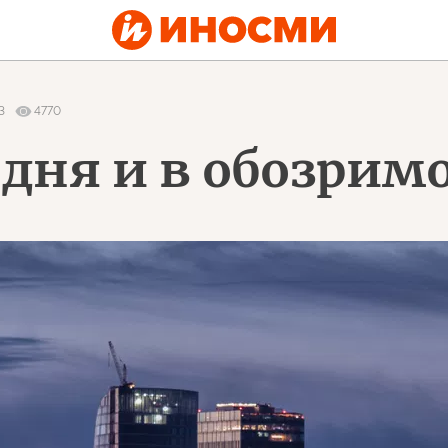
3
4770
одня и в обозри