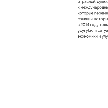
отраслей, суще
к международным
которые переме
санкции, котор
в 2014 году тол
усугубили ситу
экономики и ул