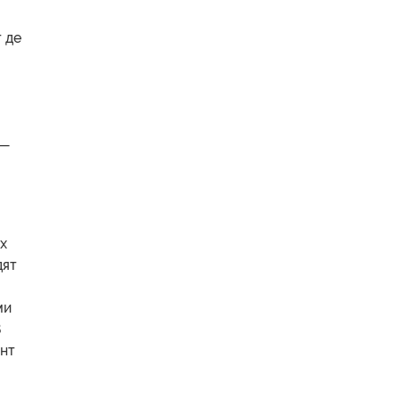
 де
 —
х
дят
ми
В
ент