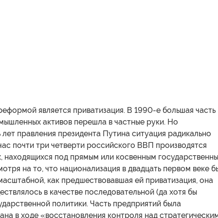
еформой является приватизация. В 1990-е большая часть
мышленных активов перешла в частные руки. Но
 лет правления президента Путина ситуация радикально
час почти три четверти российского ВВП производятся
х, находящихся под прямым или косвенным государственн
отря на то, что национализация в двадцать первом веке б
масштабной, как предшествовавшая ей приватизация, она
ествлялось в качестве последовательной (да хотя бы
ударственной политики. Часть предприятий была
ана в ходе «восстановления контроля над стратегически