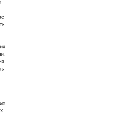
и
ас
ть
ния
и.
ия
ть
ных
их