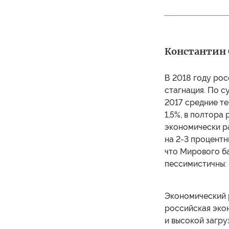
Константин
В 2018 году рос
стагнация. По с
2017 средние те
1,5%, в полтора
экономически ра
на 2-3 процентн
что Мирового б
пессимистичны: 
Экономический 
российская экон
и высокой загру