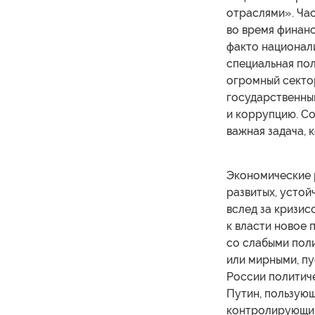
отраслями». Час
во время финанс
факто национал
специальная пол
огромный секто
государственны
и коррупцию. С
важная задача, 
Экономические 
развитых, устой
вслед за кризис
к власти новое 
со слабыми пол
или мирными, пу
России политиче
Путин, пользую
контролирующий