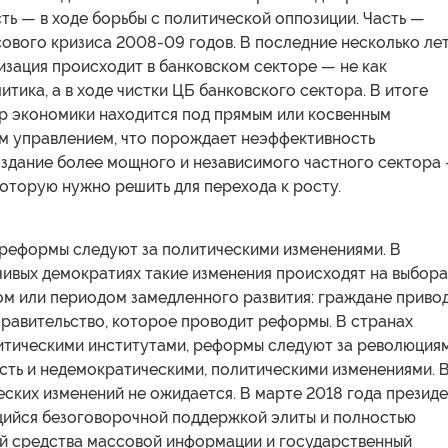
ть — в ходе борьбы с политической оппозиции. Часть —
ового кризиса 2008-09 годов. В последние несколько лет
изация происходит в банковском секторе — не как
итика, а в ходе чистки ЦБ банковского сектора. В итоге
р экономики находится под прямым или косвенным
м управлением, что порождает неэффективность
оздание более мощного и независимого частного сектора
которую нужно решить для перехода к росту.
реформы следуют за политическими изменениями. В
чивых демократиях такие изменения происходят на выбора
ом или периодом замедленного развития: граждане приво
правительство, которое проводит реформы. В странах
итическими институтами, реформы следуют за революция
сть и недемократическими, политическими изменениями. 
ских изменений не ожидается. В марте 2018 года презид
щийся безоговорочной поддержкой элиты и полностью
 средства массовой информации и государственный