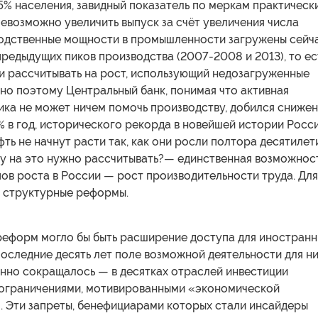
5% населения, завидный показатель по меркам практическ
евозможно увеличить выпуск за счёт увеличения числа
водственные мощности в промышленности загружены сейч
предыдущих пиков производства (2007-2008 и 2013), то ес
и рассчитывать на рост, использующий недозагруженные
но поэтому Центральный банк, понимая что активная
ика не может ничем помочь производству, добился сниже
% в год, исторического рекорда в новейшей истории Росси
фть не начнут расти так, как они росли полтора десятилет
му на это нужно рассчитывать?— единственная возможнос
ов роста в России — рост производительности труда. Для
 структурные реформы.
 реформ могло бы быть расширение доступа для иностран
последние десять лет поле возможной деятельности для н
янно сокращалось — в десятках отраслей инвестиции
 ограничениями, мотивированными «экономической
. Эти запреты, бенефициарами которых стали инсайдеры