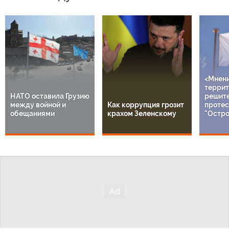
<Мнен
террит
НАТО оставила Грузию
решит
между войной и
Как коррупция грозит
протес
обещаниями
крахом Зеленскому
"Остро