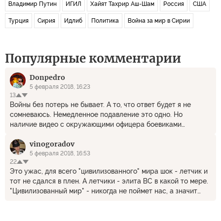
Владимир Путин
ИГИЛ
Хайят Тахрир Аш-Шам
Россия
США
Турция
Сирия
Идлиб
Политика
Война за мир в Сирии
Популярные комментарии
Donpedro
5 февраля 2018, 16:23
13
Войны без потерь не бывает. А то, что ответ будет я не
сомневаюсь. Немедленное подавление это одно. Но
наличие видео с окружающими офицера боевиками
позволит уточнить личности, жизнь которых априори уже
vinogoradov
закончена.
5 февраля 2018, 16:53
22
Это ужас, для всего "цивилизованного" мира шок - летчик и
тот не сдался в плен. А летчики - элита ВС в какой то мере.
"Цивилизованный мир" - никогда не поймет нас, а значит
будет бояться всегда.