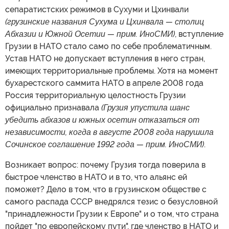
сепаратистских режимов в Сухуми и Цхинвали
(грузинские названия Сухума и Цхинвала — столиц
Абхазии и Южной Осетии — прим. ИноСМИ)
, вступление
Грузии в НАТО стало само по себе проблематичным.
Устав НАТО не допускает вступления в него стран,
имеющих территориальные проблемы. Хотя на момент
бухарестского саммита НАТО в апреле 2008 года
Россия территориальную целостность Грузии
официально признавала
(Грузия упустила шанс
убедить абхазов и южных осетин отказаться от
независимости, когда в августе 2008 года нарушила
Сочинское соглашение 1992 года — прим. ИноСМИ)
.
Возникает вопрос: почему Грузия тогда поверила в
быстрое членство в НАТО и в то, что альянс ей
поможет? Дело в том, что в грузинском обществе с
самого распада СССР внедрялся тезис о безусловной
"принадлежности Грузии к Европе" и о том, что страна
пойдет "по европейскому пути", где членство в НАТО и