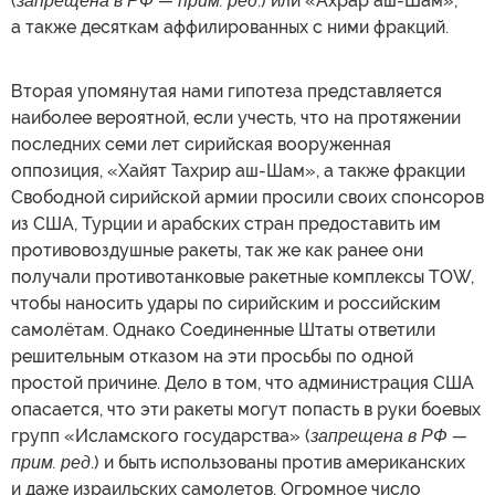
(
запрещена в РФ — прим. ред
.) или «Ахрар аш-Шам»,
а также десяткам аффилированных с ними фракций.
Вторая упомянутая нами гипотеза представляется
наиболее вероятной, если учесть, что на протяжении
последних семи лет сирийская вооруженная
оппозиция, «Хайят Тахрир аш-Шам», а также фракции
Свободной сирийской армии просили своих спонсоров
из США, Турции и арабских стран предоставить им
противовоздушные ракеты, так же как ранее они
получали противотанковые ракетные комплексы TOW,
чтобы наносить удары по сирийским и российским
самолётам. Однако Соединенные Штаты ответили
решительным отказом на эти просьбы по одной
простой причине. Дело в том, что администрация США
опасается, что эти ракеты могут попасть в руки боевых
групп «Исламского государства» (
запрещена в РФ —
прим. ред
.) и быть использованы против американских
и даже израильских самолетов. Огромное число