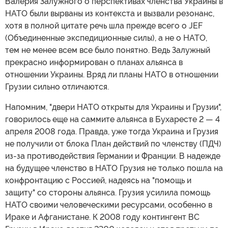
Валерия Залужного о перспективах членства Украины в
НАТО были вырваны из контекста и вызвали резонанс,
хотя в полной цитате речь шла прежде всего о JEF
(Объединенные экспедиционные силы), а не о НАТО,
тем не менее всем все было понятно. Ведь Залужный
прекрасно информирован о планах альянса в
отношении Украины. Вряд ли планы НАТО в отношении
Грузии сильно отличаются.
Напомним, "двери НАТО открыты для Украины и Грузии",
говорилось еще на саммите альянса в Бухаресте 2 — 4
апреля 2008 года. Правда, уже тогда Украина и Грузия
не получили от блока План действий по членству (ПДЧ)
из-за противодействия Германии и Франции. В надежде
на будущее членство в НАТО Грузия не только пошла на
конфронтацию с Россией, надеясь на "помощь и
защиту" со стороны альянса. Грузия усилила помощь
НАТО своими человеческими ресурсами, особенно в
Ираке и Афганистане. К 2008 году контингент ВС