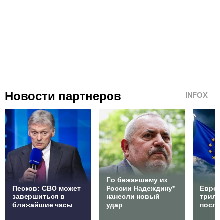
Новости партнеров
INFOX
По бежавшему из
Песков: СВО может
России Надеждину*
Европ
завершиться в
нанесли новый
трилл
ближайшие часы
удар
посл