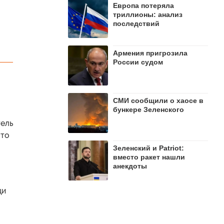
Европа потеряла
триллионы: анализ
последствий
Армения пригрозила
России судом
СМИ сообщили о хаосе в
бункере Зеленского
тель
это
Зеленский и Patriot:
вместо ракет нашли
анекдоты
щи