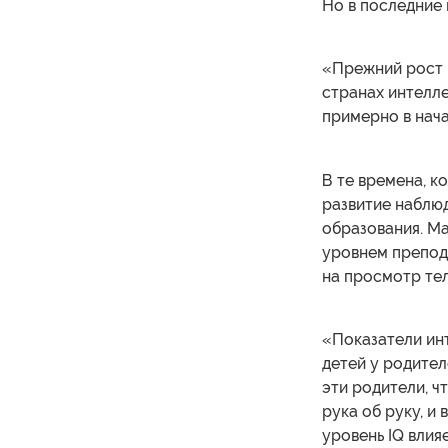
Но в последние 
«Прежний рост 
странах интелле
примерно в нача
В те времена, к
развитие наблю
образования. Ма
уровнем препод
на просмотр тел
«Показатели инт
детей у родител
эти родители, чт
рука об руку, и
уровень IQ влия