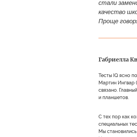
стали замено
качество шко
Проще говор
Габриелла Кв
Тесты IQ ясно п
Мартин Ингвар (
связано. Главны
и планшетов.
С тех пор как к
специальных тес
Мы становились 