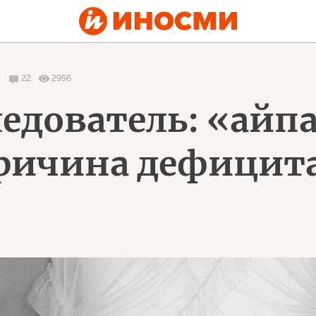
22
2956
едователь: «айп
ричина дефицита