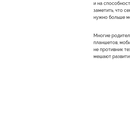
и на способност
заметить, что с
нужно больше мо
Многие родител
планшетов, моб
не противник те
мешают развити