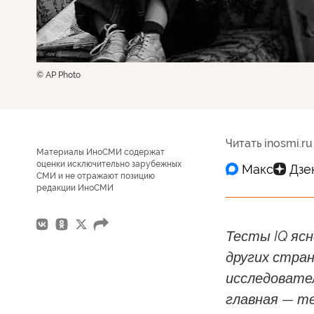
© AP Photo
Читать inosmi.ru
Материалы ИноСМИ содержат
оценки исключительно зарубежных
СМИ и не отражают позицию
редакции ИноСМИ
Тесты IQ яс
других стран
исследовател
главная — т