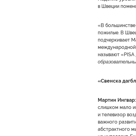
в Швеции помен
«В большинстве
пожилые. В Шве
подчеркивает М
международной 
называют «PISA
образовательных
«Свенска дагбл
Мартин Ингвар
слишком мало иг
и телевизор воз
важного развити
абстрактного мы