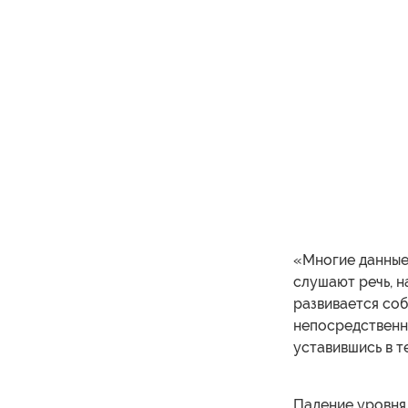
«Многие данные 
слушают речь, н
развивается соб
непосредственн
уставившись в т
Падение уровня 