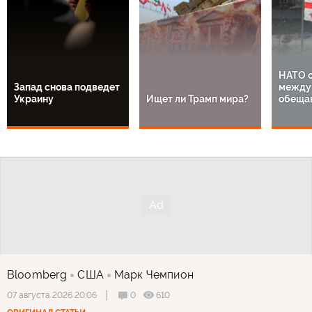
НАТО о
Запад снова подведет
между 
Украину
Ищет ли Трамп мира?
обеща
Bloomberg
США
Марк Чемпион
0
610
07 августа 2026 20:06