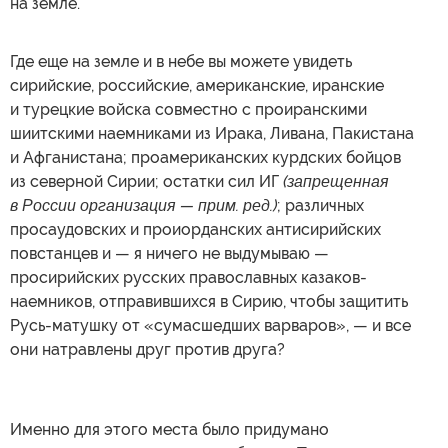
на земле.
Где еще на земле и в небе вы можете увидеть
сирийские, российские, американские, иранские
и турецкие войска совместно с проиранскими
шиитскими наемниками из Ирака, Ливана, Пакистана
и Афганистана; проамериканских курдских бойцов
из северной Сирии; остатки сил ИГ
(запрещенная
в России организация — прим. ред.)
; различных
просаудовских и проиорданских антисирийских
повстанцев и — я ничего не выдумываю —
просирийских русских православных казаков-
наемников, отправившихся в Сирию, чтобы защитить
Русь-матушку от «сумасшедших варваров», — и все
они натравлены друг против друга?
Именно для этого места было придумано