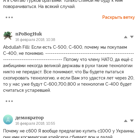
А я считаю турков братьями. Только спиной не буду к ним
поворачиваться. На всякий случай.
Раскрыть ветку
nPoBogHuk
16 февраля 2018, 10:38
Abdullah Filli: Если есть С-500, С-600, почему мы покупаем
С-400, не понимаю. ------------------------------------------------
-------------------------------- Потому что члену НАТО, да ещё с
амбициями некогда великой державы в руки такие технологии
никто не передаст. Все понимают, что Вы будете пытаться
скопировать технологию, и если Вам это удастся лет через 20,
то у нас уже будут С-600,700,800 и технология С-400 будет
считаться устаревшей.
демократор
Д
16 февраля 2018, 10:55
Почему не с600 Я вообще предлагаю купить с1000 у Украины,
они ими космические крейсера сбивают вон и дадай