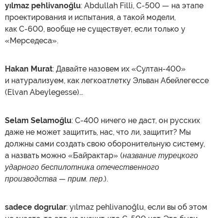
yılmaz pehlivanoğlu
: Abdullah Filli, С-500 — на этапе
проектирования и испытания, а такой модели,
как С-600, вообще не существует, если только у
«Мерседеса».
Hakan Murat
: Давайте назовем их «Султан-400»
и натурализуем, как легкоатлетку Эльван Абейлегессе
(Elvan Abeylegesse)…
Selam Selamoğlu
: С-400 ничего не даст, он русских
даже не может защитить, нас, что ли, защитит? Мы
должны сами создать свою оборонительную систему,
а назвать можно «Байрактар» (
название турецкого
ударного беспилотника отечественного
производства — прим. пер
.).
sadece dogrular
: yılmaz pehlivanoğlu, если вы об этом