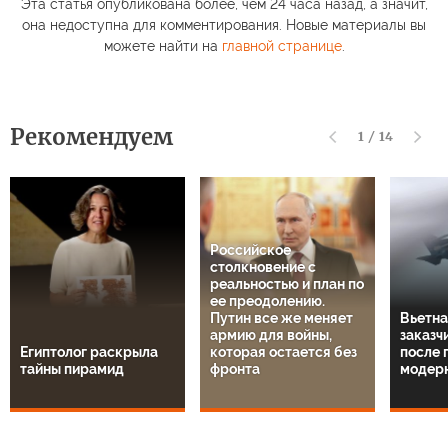
Эта статья опубликована более, чем 24 часа назад, а значит,
она недоступна для комментирования. Новые материалы вы
можете найти на
главной странице
.
Рекомендуем
1
/
14
Российское
столкновение с
реальностью и план по
ее преодолению.
Путин все же меняет
Вьетна
армию для войны,
заказч
Египтолог раскрыла
которая остается без
после 
тайны пирамид
фронта
модер