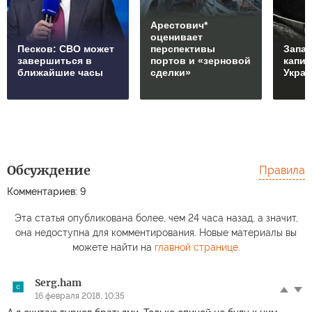
Арестович*
оценивает
Песков: СВО может
перспективы
Запад
завершиться в
портов и «зерновой
капи
ближайшие часы
сделки»
Укра
Обсуждение
Правила
Комментариев: 9
Эта статья опубликована более, чем 24 часа назад, а значит,
она недоступна для комментирования. Новые материалы вы
можете найти на
главной странице
.
Serg.ham
16 февраля 2018, 10:35