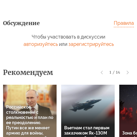
Обсуждение
Правила
Чтобы участвовать в дискуссии
авторизуйтесь
или
зарегистрируйтесь
Рекомендуем
1
/
14
Российское
столкновение с
реальностью и план по
ее преодолению.
Путин все же меняет
Вьетнам стал первым
армию для войны,
заказчиком Як-130М
Зона б