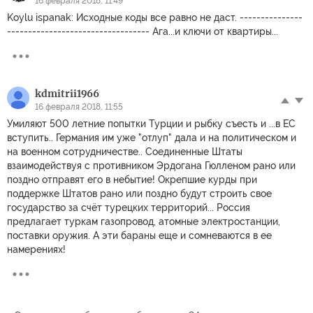
16 февраля 2018, 11:49
Koylu ispanak: Исходные коды все равно не даст. ---------------
---------------------------------- Ага...и ключи от квартиры...
kdmitrii1966
16 февраля 2018, 11:55
Умиляют 500 летние попытки Турции и рыбку съесть и ...в ЕС
вступить.. Германия им уже "отлуп" дала и на политическом и
на военном сотрудничестве.. Соединенные Штаты
взаимодействуя с противником Эрдогана Гюлленом рано или
поздно отправят его в небытие! Окрепшие курды при
поддержке Штатов рано или поздно будут строить свое
государство за счёт турецких территорий... Россия
предлагает туркам газопровод, атомные электростанции,
поставки оружия. А эти бараны еще и сомневаются в ее
намерениях!