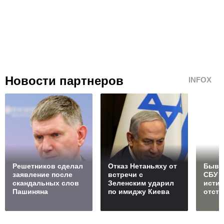
Новости партнеров
INFOX
Решетников cделал
Отказ Нетаньяху от
Бывш
заявление после
встречи с
СБУ 
скандальных слов
Зеленским ударил
исти
Пашиняна
по имиджу Киева
отст