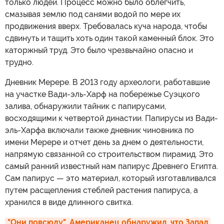
только людей. Процесс можно было облегчить,
смазывая землю под санями водой по мере их
продвижения вверх. Требовалась куча народа, чтобы
сдвинуть и тащить хоть один такой каменный блок. Это
каторжный труд. Это было чрезвычайно опасно и
трудно.
Дневник Мерере. В 2013 году археологи, работавшие
на участке Вади-эль-Харф на побережье Суэцкого
залива, обнаружили тайник с папирусами,
восходящими к четвертой династии. Папирусы из Вади-
эль-Харфа включали также дневник чиновника по
имени Мерере и отчет день за днем о деятельности,
напрямую связанной со строительством пирамид. Это
самый ранний известный нам папирус Древнего Египта.
Сам папирус — это материал, который изготавливался
путем расщепления стеблей растения папируса, а
хранился в виде длинного свитка.
"Они повсюду". Американец обнаружил, что Запад 