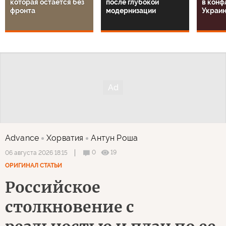
которая остается без
после глубокой
в конф
фронта
модернизации
Украин
Advance
Хорватия
Антун Роша
0
19
06 августа 2026 18:15
ОРИГИНАЛ СТАТЬИ
Российское
столкновение с