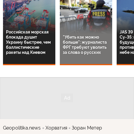
Российская морская
JAS 39
блокада душит
"Убить как можно
Су-35:
Украину быстрее, чем
больше": журналиста
будущ
баллистические
ФРГ требуют уволить
против
ракеты над Киевом
за слова о русских
небе н
Geopolitika.news
Хорватия
Зоран Метер