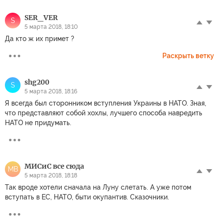
SER_VER
S
5 марта 2018, 18:10
Да кто ж их примет ?
Раскрыть ветку
shg200
S
5 марта 2018, 18:16
Я всегда был сторонником вступления Украины в НАТО. Зная,
что представляют собой хохлы, лучшего способа навредить
НАТО не придумать.
МИСиС все сюда
МВ
5 марта 2018, 18:18
Так вроде хотели сначала на Луну слетать. А уже потом
вступать в ЕС, НАТО, быти окупантив. Сказочники.