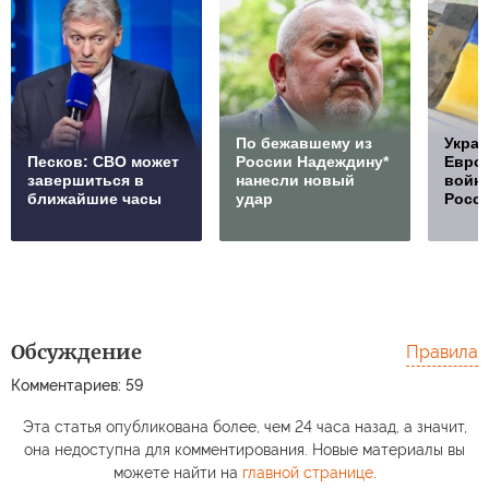
По бежавшему из
Украи
Песков: СВО может
России Надеждину*
Европ
завершиться в
нанесли новый
войну
ближайшие часы
удар
Росс
Обсуждение
Правила
Комментариев: 59
Эта статья опубликована более, чем 24 часа назад, а значит,
она недоступна для комментирования. Новые материалы вы
можете найти на
главной странице
.