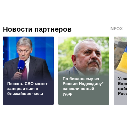
Новости партнеров
INFOX
По бежавшему из
Украи
Песков: СВО может
России Надеждину*
Европ
завершиться в
нанесли новый
войну
ближайшие часы
удар
Росс