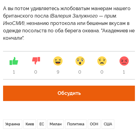
А вы потом удивляетесь жлобоватым манерам нашего
британского посла
(Валерия Залужного — прим.
ИноСМИ)
, незнанию протокола или бешеным вкусам в
одежде посольств по оба берега океана. "Академиев не
кончали".
1
0
9
0
0
1
Обсудить
Украина
Киев
ЕС
Милан
Политика
ООН
США