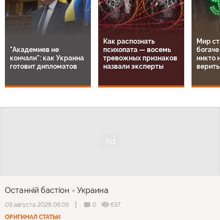
Как распознать
Мир ст
"Академиев не
психопата — восемь
богаче
кончали": как Украина
тревожных признаков
никто н
готовит дипломатов
назвали эксперты
верить
Останнiй бастiон
Украина
0
637
09 августа 2026 06:09
ОРИГИНАЛ СТАТЬИ