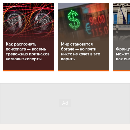
Как распознать
Мир становится
психопата — восемь
богаче — но почти
Францу
тревожных признаков
никто не хочет в это
может 
назвали эксперты
верить
как сн