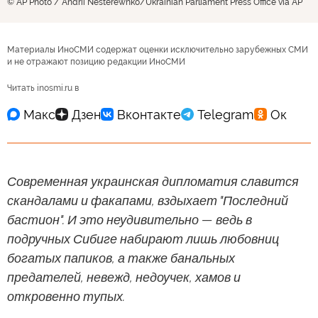
© AP Photo / Andrii Nesterewnko/Ukrainian Parliament Press Office via AP
Материалы ИноСМИ содержат оценки исключительно зарубежных СМИ
и не отражают позицию редакции ИноСМИ
Читать inosmi.ru в
Современная украинская дипломатия славится
скандалами и факапами, вздыхает "Последний
бастион". И это неудивительно — ведь в
подручных Сибиге набирают лишь любовниц
богатых папиков, а также банальных
предателей, невежд, недоучек, хамов и
откровенно тупых.