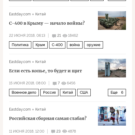
Япония
Южная Корея
Курильские острова
Eastday.com
Китай
Южные Курилы
вооруженные силы
спор
С-400 в Крыму — начало войны?
стратегия
территориальные претензии
22 ИЮНЯ 2018, 06:13
21
18462
Политика
Крым
С-400
война
оружие
Eastday.com
Китай
Если есть копье, то будет и щит
15 ИЮНЯ 2018, 08:00
7
6456
Военное дело
Россия
Китай
США
Еще
6
Индия
С-400
F-35
Eastday.com
Китай
производство вооружений
продажа
Российская сборная самая слабая?
истребитель
11 ИЮНЯ 2018, 12:00
23
4878