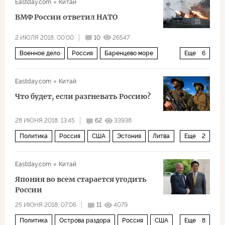
Eastday.com
Китай
ВМФ России ответил НАТО
2 ИЮЛЯ 2018, 00:00
10
26547
Военное дело
Россия
Баренцево море
Еще
6
НАТО
ВМФ РФ
учения
Северный флот
Eastday.com
Китай
военные учения
эсминец
Что будет, если разгневать Россию?
28 ИЮНЯ 2018, 13:45
62
33938
Политика
Россия
США
Эстония
Литва
Еще
2
Латвия
НАТО
Eastday.com
Китай
Япония во всем старается угодить
России
25 ИЮНЯ 2018, 07:06
11
4079
Политика
Острова раздора
Россия
США
Еще
8