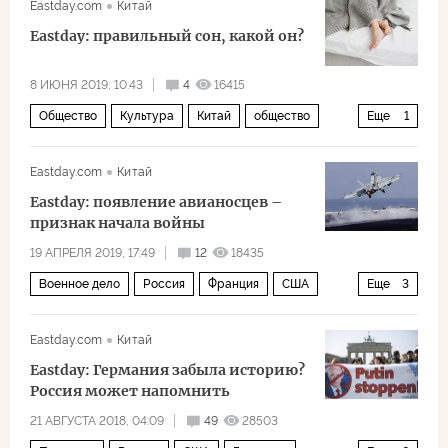
Eastday.com
Китай
Eastday: правильный сон, какой он?
8 ИЮНЯ 2019, 10:43
4
16415
Общество
Культура
Китай
общество
Еще
1
философия
Eastday.com
Китай
Eastday: появление авианосцев –
признак начала войны
19 АПРЕЛЯ 2019, 17:49
12
18435
Военное дело
Россия
Франция
США
Еще
3
Красное море
война
авианосец
Eastday.com
Китай
Eastday: Германия забыла историю?
Россия может напомнить
21 АВГУСТА 2018, 04:09
49
28503