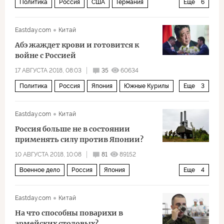
Политика
Россия
США
Германия
Еще
6
Евросоюз
Герхард Шредер
Eastday.com
Китай
Урсула фон дер Ляйен
Сергей Шойгу
Абэ жаждет крови и готовится к
оборона
российское влияние
войне с Россией
17 АВГУСТА 2018, 08:03
35
60634
Политика
Россия
Япония
Южные Курилы
Еще
3
Синдзо Абэ
конфликт
военные учения
Eastday.com
Китай
Россия больше не в состоянии
применять силу против Японии?
10 АВГУСТА 2018, 10:08
81
89152
Военное дело
Россия
Япония
Еще
4
Южные Курилы
война
Eastday.com
Китай
производство вооружений
военная техника
На что способны поварихи в
армейских столовых?