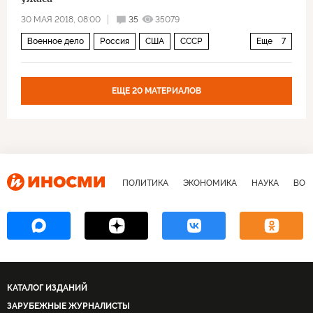
30 МАЯ 2018, 08:00
35
35079
Военное дело
Россия
США
СССР
Еще
7
подлодки проекта «Борей
Булава
Юрий Долгорукий
война
наследие
ЕЩЕ 20 МАТЕРИАЛОВ
производство
военная техника
ПОЛИТИКА
ЭКОНОМИКА
НАУКА
ВОЕ
КАТАЛОГ ИЗДАНИЙ
ЗАРУБЕЖНЫЕ ЖУРНАЛИСТЫ