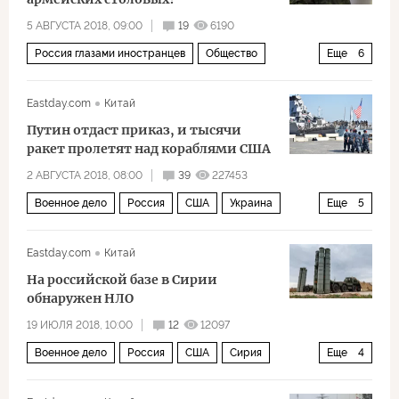
5 АВГУСТА 2018, 09:00
19
6190
Россия глазами иностранцев
Общество
Еще
6
Россия
Китай
Великая Отечественная война
Eastday.com
Китай
климат
армия
еда
Путин отдаст приказ, и тысячи
ракет пролетят над кораблями США
2 АВГУСТА 2018, 08:00
39
227453
Военное дело
Россия
США
Украина
Еще
5
Черное море
военная база
военные учения
Eastday.com
Китай
ракета
корабли
На российской базе в Сирии
обнаружен НЛО
19 ИЮЛЯ 2018, 10:00
12
12097
Военное дело
Россия
США
Сирия
Еще
4
Хмеймим
ПВО
экстремизм
военные базы