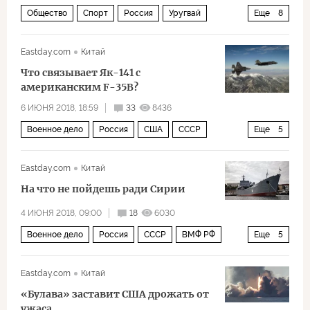
Общество
Спорт
Россия
Уругвай
Еще
8
Кот-д-Ивуар
Леонид Слуцкий
Алан Дзагоев
Eastday.com
Китай
Игорь Акинфеев
Что связывает Як-141 с
Чемпионат мира по футболу 2018 года (ЧМ-2018, ЧМ-2018 по футболу)
американским F-35B?
спорт
футбол
ЧМ 2018: нужен гол!
6 ИЮНЯ 2018, 18:59
33
8436
Военное дело
Россия
США
СССР
Еще
5
ОКБ им. Яковлева
Як-141
авиация
Eastday.com
Китай
крылатые ракеты
производство вооружений
На что не пойдешь ради Сирии
4 ИЮНЯ 2018, 09:00
18
6030
Военное дело
Россия
СССР
ВМФ РФ
Еще
5
производство
модернизация
Eastday.com
Китай
финансирование
корабли
Орск
«Булава» заставит США дрожать от
ужаса