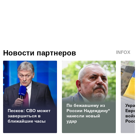
Новости партнеров
INFOX
По бежавшему из
Украи
Песков: СВО может
России Надеждину*
Европ
завершиться в
нанесли новый
войну
ближайшие часы
удар
Росс