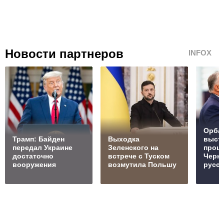
Новости партнеров
INFOX
Орбан
Трамп: Байден
Выходка
выст
передал Украине
Зеленского на
проц
достаточно
встрече с Туском
Черн
вооружения
возмутила Польшу
русск