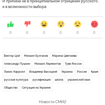
И причина не в принципиальном отрицании русского,
а в возможности выбора.
0
0
0
0
0
0
Виктор Цой
Михаил Булгаков
Марина Цветаева
Александр Пушкин
Михаил Лермонтов
Туве Янссон
Льюис Кэрролл
Владимир Высоцкий
Украина
Россия
Крым
русская культура
русификация
школа
украинский язык
Общество
Ситуация на Украине
Новости СМИ2