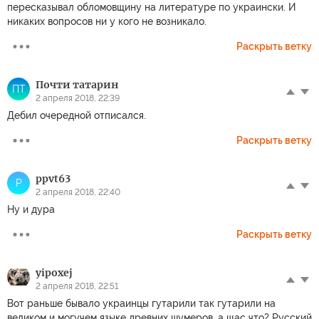
пересказывал обломовщину на литературе по украински. И
никаких вопросов ни у кого не возникало.
Раскрыть ветку
Почти татарин
ПТ
2 апреля 2018, 22:39
Дебил очередной отписался.
Раскрыть ветку
ppvt63
P
2 апреля 2018, 22:40
Ну и дура
Раскрыть ветку
yipoxej
2 апреля 2018, 22:51
Вот раньше бывало украинцы гутарили так гутарили на
великом и могучем языке древних шумеров, а щас что? Русский