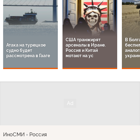
США транжирят
В Болг
Атака на турецкое
арсеналы в Иране.
беспил
судно будет
Россия и Китай
аналог
рассмотрена в Гааге
мотают на ус
украи
ИноСМИ
Россия