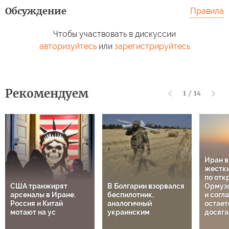
Обсуждение
Правила
Чтобы участвовать в дискуссии
авторизуйтесь
или
зарегистрируйтесь
Рекомендуем
1
/
14
Иран 
жестки
по отк
США транжирят
В Болгарии взорвался
Ормузс
арсеналы в Иране.
беспилотник,
и согл
Россия и Китай
аналогичный
остает
мотают на ус
украинским
досяга