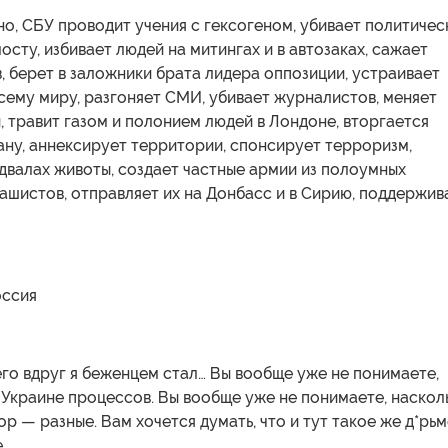
но, СБУ проводит учения с гексогеном, убивает политичес
осту, избивает людей на митингах и в автозаках, сажает
 берет в заложники брата лидера оппозиции, устраивает
сему миру, разгоняет СМИ, убивает журналистов, меняет
, травит газом и полонием людей в Лондоне, вторгается
ану, аннексирует территории, спонсирует терроризм,
двалах животы, создает частные армии из полоумных
ашистов, отправляет их на Донбасс и в Сирию, поддержив
оссия
его вдруг я беженцем стал… Вы вообще уже не понимаете,
Украине процессов. Вы вообще уже не понимаете, наскол
р — разные. Вам хочется думать, что и тут такое же д*рьм
.