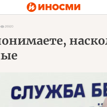
26920
понимаете, наско
ные