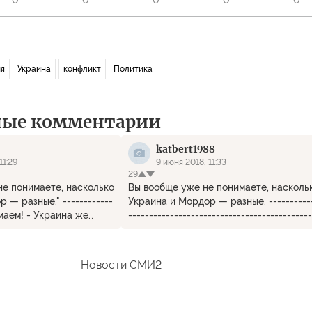
0
0
0
0
0
я
Украина
конфликт
Политика
ные комментарии
katbert1988
11:29
9 июня 2018, 11:33
29
не понимаете, насколько
Вы вообще уже не понимаете, насколь
 — разные." ------------
Украина и Мордор — разные. ----------
маем! - Украина же
--------------------------------------------
--------- Напротив, очень даже похожи
обе страны выдуманны от начала до
конца
Новости СМИ2