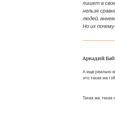
пишет в свое
нельзя сравн
людей, анне
Но их почем
Аркадий Баб
А еще реально в
это такая же гэб
Такая же, такая 