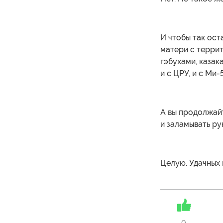
И чтобы так ост
матери с террит
гэбухами, казак
и с ЦРУ, и с Ми-
А вы продолжайт
и заламывать ру
Целую. Удачных 