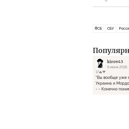
0
ФСБ
СБУ
Росси
Популяр
kirov43
9 июня 2018, 
17
"Вы вообще уже 
Украина и Мордор
- - Конечно пони
намного глубже!