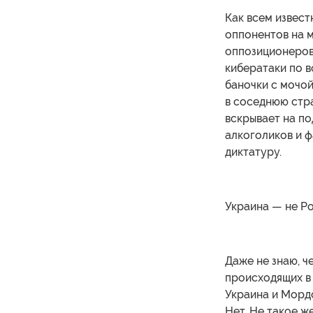
Как всем извест
оппонентов на м
оппозиционеров,
кибератаки по в
баночки с мочой
в соседнюю стр
вскрывает на по
алкоголиков и ф
диктатуру.
Украина — не Р
Даже не знаю, ч
происходящих в 
Украина и Мордо
Нет. Не такое же