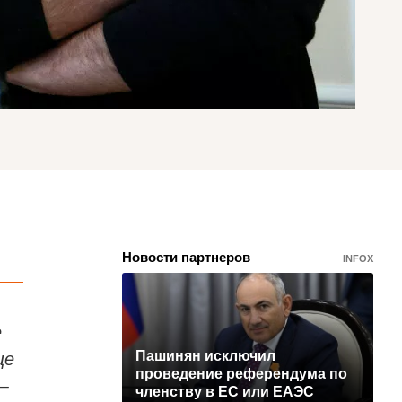
Новости партнеров
INFOX
е
ще
Пашинян исключил
проведение референдума по
 —
членству в ЕС или ЕАЭС