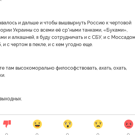
авалось и дальше и чтобы вышвырнуть Россию к чертовой
ории Украины со всеми её ср*ными танками, «Буками»,
ами и алкашней, я буду сотрудничать и с СБУ, и с Моссадом
5, и с чертом в пекле, и с кем угодно еще.
е там высокоморально философствовать, ахать, охать,
ки.
выходных.