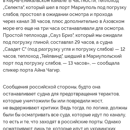
в Керчь-Еникальском канале. В частности, теплоход
„Селекта", который шел в порт Мариуполь под погрузку
слябов, простоял в ожидании осмотра и прохода
через канал 38 часов, плюс дополнительно в Азовском
море его еще на три часа останавливали для осмотра.
Простой теплохода „Сауз Бриз", который мы ожидали
под погрузку глиной, составлял 29 часов, а судна
„Саадет С" (под разгрузку угля и погрузку слябов) — 12
часов, теплоход „Тейлвинд", шедший в Мариупольский
порт под погрузку слябов, — 13 часов», — сообщала
спикер порта Айна Чагир.
Сообщения российской стороны, будто она
останавливает судна для предотвращения терактов,
которые уничтожили бы или повредили мост,
не выдерживают критики. Ведь тогда, по логике, должны
были бы осматривать все суда, которые идут по каналу,
то есть и те, что заходят в российские порты. Однако
осматривают лишь те, которые идут из украинских