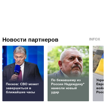
Новости партнеров
INFOX
По бежавшему из
Украи
Песков: СВО может
России Надеждину*
Европ
завершиться в
нанесли новый
войну
ближайшие часы
удар
Росс