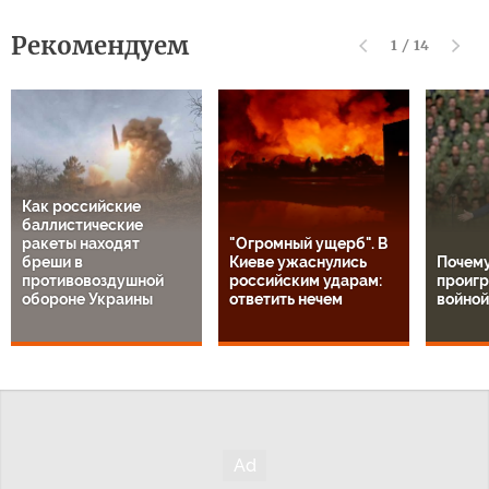
Рекомендуем
1
/
14
Как российские
баллистические
ракеты находят
"Огромный ущерб". В
бреши в
Киеве ужаснулись
Почем
противовоздушной
российским ударам:
проигр
обороне Украины
ответить нечем
войной