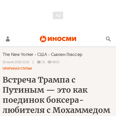
The New Yorker
США
Сьюзен Глассер
31
8601
16 июля 2018 11:02
ОРИГИНАЛ СТАТЬИ
Встреча Трампа с
Путиным — это как
поединок боксера-
любителя с Мохаммедом