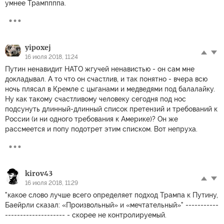
умнее Трамппппа.
yipoxej
16 июля 2018, 11:24
Путин ненавидит НАТО жгучей ненавистью - он сам мне
докладывал. А то что он счастлив, и так понятно - вчера всю
ночь плясал в Кремле с цыганами и медведями под балалайку.
Ну как такому счастливому человеку сегодня под нос
подсунуть длинный-длинный список претензий и требований к
России (и ни одного требования к Америке)? Он же
рассмеется и попу подотрет этим списком. Вот непруха.
kirov43
16 июля 2018, 11:29
"какое слово лучше всего определяет подход Трампа к Путину,
Баейрли сказал: «Произвольный» и «мечтательный»" -----------
-------------------- - скорее не контролируемый.