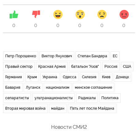
0
0
0
0
0
0
Петр Порошенко
Виктор Янукович
Степан Бандера
ЕС
Правый сектор
Красная Армия
батальон "Азов"
Россия
США
Германия
Крым
Украина
Одесса
Силезия
Киев
Донецк
Бавария
Луганск
национализм
минское соглашение
сепаратисты
ультранационалисты
Радикалы
Политика
Вторая мировая война
майдан
Пять лет после Майдана
Новости СМИ2