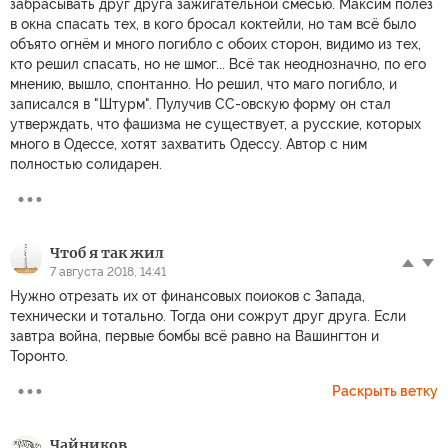
забрасывать друг друга зажигательной смесью. Максим полез
в окна спасать тех, в кого бросал коктейли, но там всё было
объято огнём и много погибло с обоих сторон, видимо из тех,
кто решил спасать, но не шмог... Всё так неоднозначно, по его
мнению, вышло, спонтанно. Но решил, что маго погибло, и
записался в "Штурм". Пулучив СС-овскую форму он стал
утверждать, что фашизма не существует, а русские, которых
много в Одессе, хотят захватить Одессу. Автор с ним
полностью солидарен.
Чтоб я так жил
7 августа 2018, 14:41
Нужно отрезать их от финансовых поиоков с Запада,
технически и тотально. Тогда они сожрут друг друга. Если
завтра война, первые бомбы всё равно на Вашингтон и
Торонто.
Раскрыть ветку
Чайников