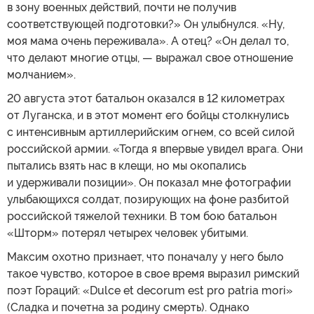
в зону военных действий, почти не получив
соответствующей подготовки?» Он улыбнулся. «Ну,
моя мама очень переживала». А отец? «Он делал то,
что делают многие отцы, — выражал свое отношение
молчанием».
20 августа этот батальон оказался в 12 километрах
от Луганска, и в этот момент его бойцы столкнулись
с интенсивным артиллерийским огнем, со всей силой
российской армии. «Тогда я впервые увидел врага. Они
пытались взять нас в клещи, но мы окопались
и удерживали позиции». Он показал мне фотографии
улыбающихся солдат, позирующих на фоне разбитой
российской тяжелой техники. В том бою батальон
«Шторм» потерял четырех человек убитыми.
Максим охотно признает, что поначалу у него было
такое чувство, которое в свое время выразил римский
поэт Гораций: «Dulce et decorum est pro patria mori»
(Сладка и почетна за родину смерть). Однако