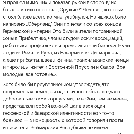
Я прошел мимо них и показал рукой в сторону их
багажа и тихо спросил: „Оружие?" Человек, который
стоял ближе всего ко мне, улыбнулся. На ящиках было
написано „Оберланд". Они приехали со всех концов
Германской империи. Это были жители пограничной
зоны в Прибалтике, члены студенческих ассоциаций,
работники профсоюзов и представители бизнеса. Были
люди из Рейна и Рура, из Баварии и из Дитмаршена,
а еще прибалты, шведы, финны, трансильванские немцы
и тирольцы, жители Восточной Пруссии и Саара. Все
молодые, все готовые».
Хотя было бы преувеличением утверждать, что
современная немецкая идентичность была создана
добровольческими корпусами, те войны, тем не менее,
представляли собой важный шаг в эволюции
гессенской и баварской идентичности во что-то
большее — в немецкость, о которой говорили поэты
и писатели. Веймарская Республика не имела