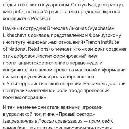
поднято на щит государством. Статуи Бандеры растут,
как грибы, по всей Украине в тени продолжающегося
конфликта с Россией.
Научный сотрудник Вячеслав Лихачев (Vyacheslav
Likhachev) в докладе, представленном Французскому
институту национальных отношений (French Institute
of National Relations) отмечает, что «сам факт создания
этих добровольческих формирований имел
пропагандистское значение в первые недели
конфликта; но в целом средства массовой информации
сильно преувеличили роль добровольцев
в Антитеррористической операции. На самом деле они
не играли значительной роли в ходе проведения
военных операций».
И тем не менее они стали важными игроками
в украинской политике. «Правый сектор»
(
запрещенная в России организация — прим. ред.
),
самая большая из этих группировок и зонтиковая