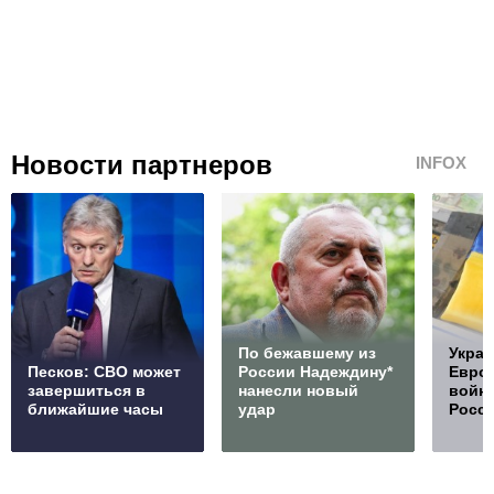
Новости партнеров
INFOX
По бежавшему из
Украи
Песков: СВО может
России Надеждину*
Европ
завершиться в
нанесли новый
войну
ближайшие часы
удар
Росс