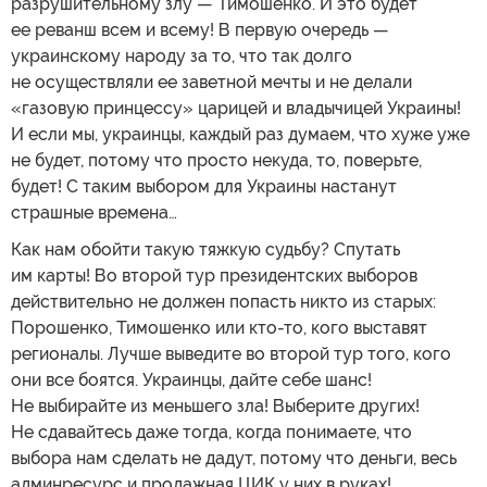
разрушительному злу — Тимошенко. И это будет
ее реванш всем и всему! В первую очередь —
украинскому народу за то, что так долго
не осуществляли ее заветной мечты и не делали
«газовую принцессу» царицей и владычицей Украины!
И если мы, украинцы, каждый раз думаем, что хуже уже
не будет, потому что просто некуда, то, поверьте,
будет! С таким выбором для Украины настанут
страшные времена…
Как нам обойти такую тяжкую судьбу? Спутать
им карты! Во второй тур президентских выборов
действительно не должен попасть никто из старых:
Порошенко, Тимошенко или кто-то, кого выставят
регионалы. Лучше выведите во второй тур того, кого
они все боятся. Украинцы, дайте себе шанс!
Не выбирайте из меньшего зла! Выберите других!
Не сдавайтесь даже тогда, когда понимаете, что
выбора нам сделать не дадут, потому что деньги, весь
админресурс и продажная ЦИК у них в руках!