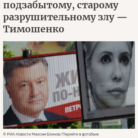
подзабытому, старому
разрушительному злу —
Тимошенко
© РИА Новости Максим Блинов
Перейти в фотобанк