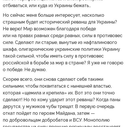
отбиваться, или куда из Украины бежать…
Но сейчас меня больше интересует, насколько
страшным будет исторический реванш для Украины?
Не верю! Мир возможен благодаря победе
или на правах равных среди равных, силы в противовес
силе. Сделают ли старые, вынутые из нафталинового
шкафа, олигархические украинские политики Украину
такой сильной, чтобы иметь силу в противовес
российской в борьбе за мир в стране? Я уже не говорю
о победе. Не думаю.
Скорее всего, они снова сделают себя такими
сильными, чтобы поквитаться с нынешней властью,
которая «щемила и крепила» их. Вот это они точно
сделают! Но по кому ударит этот реванш? Когда паны
дерутся, у мужиков чубы трещат. В первую очередь
откат пойдет по героям Майдана, затем —
по добровольцам добробатов и ВСУ. Монополию
государства на силу прежние регионалы восстановят