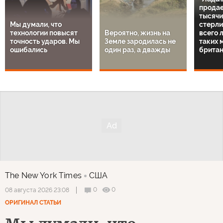
продае
тысячи
Мы думали, что
стерли
технологии повысят
Вероятно, жизнь на
всего 
точность ударов. Мы
Земле зародилась не
таких 
ошибались
один раз, а дважды
британ
The New York Times
США
0
0
08 августа 2026 23:08
ОРИГИНАЛ СТАТЬИ